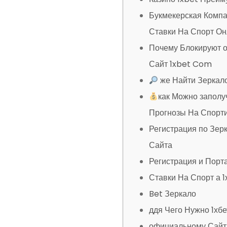
Букмекерская Компа
Ставки На Спорт О
Почему Блокируют 
Сайт 1xbet Com
же Найти Зеркало
как Можно заполу
Прогнозы На Спорт
Регистрация по Зер
Сайта
Регистрация и Порта
Ставки На Спорт а 1
Bet Зеркало
ддя Чего Нужно 1хбе
официальному Сайт 