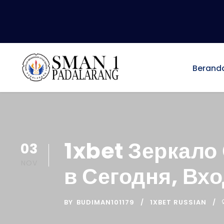
Berand
1xbet Зеркало
03
NOV
в Сегодня, Вхо
BY
BUDIMAN101179
1XBET RUSSIAN