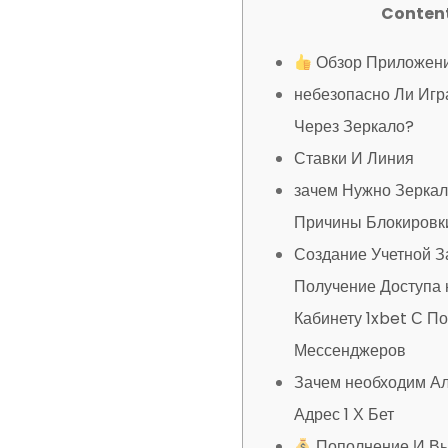
Conten
Обзор Приложени
небезопасно Ли Игр
Через Зеркало?
Ставки И Линия
зачем Нужно Зеркал
Причины Блокировк
Создание Учетной З
Получение Доступа
Кабинету 1xbet С 
Мессенджеров
Зачем необходим А
Адрес 1 Х Бет
Пополнение И В