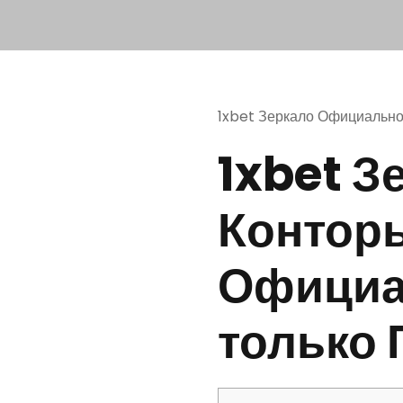
1xbet Зеркало Официально
1xbet З
Контор
Официа
только 