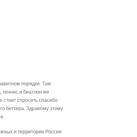
фавитном порядке. Там
, теннис и биатлон же
о стоит спросить спасибо.
го беттера. Здравому этому
е.
ежных и территории России