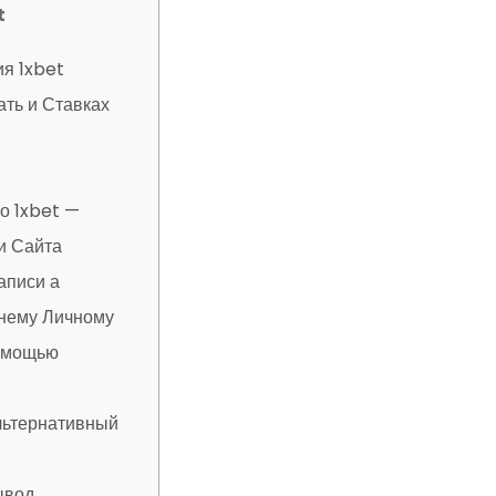
t
я 1xbet
ать и Ставках
о 1xbet —
и Сайта
аписи а
 нему Личному
Помощью
льтернативный
ывод