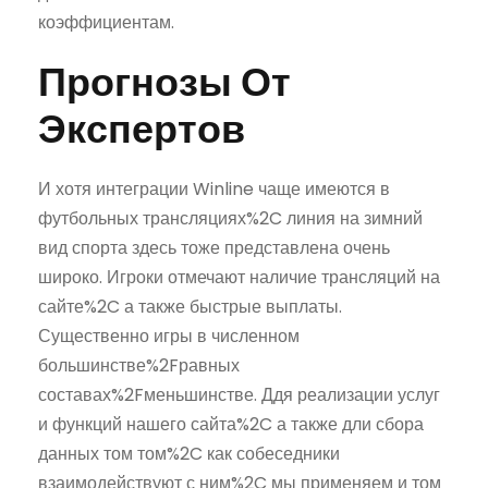
коэффициентам.
Прогнозы От
Экспертов
И хотя интеграции Winline чаще имеются в
футбольных трансляциях%2C линия на зимний
вид спорта здесь тоже представлена очень
широко. Игроки отмечают наличие трансляций на
сайте%2C а также быстрые выплаты.
Существенно игры в численном
большинстве%2Fравных
составах%2Fменьшинстве. Ддя реализации услуг
и функций нашего сайта%2C а также дли сбора
данных том том%2C как собеседники
взаимодействуют с ним%2C мы применяем и том