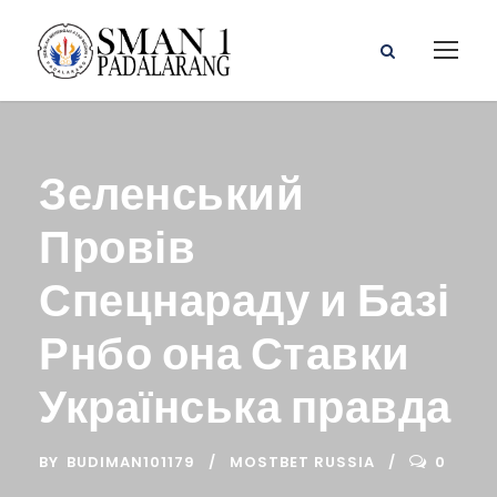
Зеленський
Провів
Спецнараду и Базі
Рнбо она Ставки
Українська правда
BY
BUDIMAN101179
MOSTBET RUSSIA
0