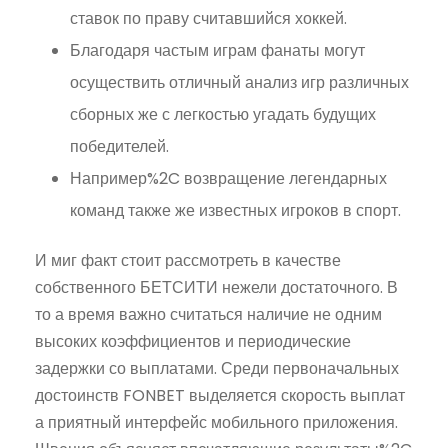
ставок по праву считавшийся хоккей.
Благодаря частым играм фанаты могут
осуществить отличный анализ игр различных
сборных же с легкостью угадать будущих
победителей.
Например%2C возвращение легендарных
команд также же известных игроков в спорт.
И миг факт стоит рассмотреть в качестве
собственного БЕТСИТИ нежели достаточного. В
то а время важно считаться наличие не одним
высоких коэффициентов и периодические
задержки со выплатами. Среди первоначальных
достоинств FONBET выделяется скорость выплат
а приятный интерфейс мобильного приложения.