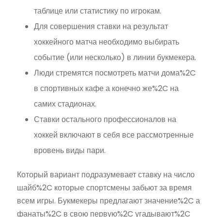
таблице или статистику по игрокам.
Для совершения ставки на результат
хоккейного матча необходимо выбирать
событие (или несколько) в линии букмекера.
Люди стремятся посмотреть матчи дома%2C
в спортивных кафе а конечно же%2C на
самих стадионах.
Ставки остального профессионалов на
хоккей включают в себя все рассмотренные
вровень виды пари.
Который вариант подразумевает ставку на число
шайб%2C которые спортсмены забьют за время
всем игры. Букмекеры предлагают значение%2C а
фанаты%2C в свою первую%2C угадывают%2C