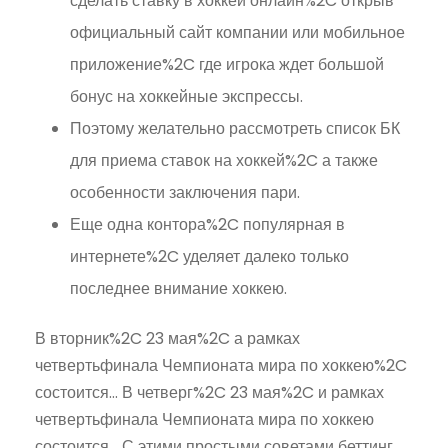
сделать ставку в хоккей онлайн%2C открыв
официальный сайт компании или мобильное
приложение%2C где игрока ждет большой
бонус на хоккейные экспрессы.
Поэтому желательно рассмотреть список БК
для приема ставок на хоккей%2C а также
особенности заключения пари.
Еще одна контора%2C популярная в
интернете%2C уделяет далеко только
последнее внимание хоккею.
В вторник%2C 23 мая%2C а рамках
четвертьфинала Чемпионата мира по хоккею%2C
состоится… В четверг%2C 23 мая%2C и рамках
четвертьфинала Чемпионата мира по хоккею
состоится… С этими простыми советами беттинг