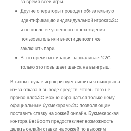
за время всей игры.
Другие операторы проводят обязательную
идентификацию индивидуальной игрока%2C
и но после ее успешного прохождения
пользователь или внести депозит же
заключить пари.
В это время мотивация зашкаливает%2C
только это повышает шанса на выигрыш.
В таком случае игрок рискует лишиться выигрыша
из-за отказа в выводе средств. Чтобы того не
произошло%2C можно обращаться только нему
официальным букмекерам%2C позволяющим
поставить ставку на хоккей онлайн. Букмекерская
контора BetBoom предоставляет возможность
делать онлайн ставки на хоккей по высоким