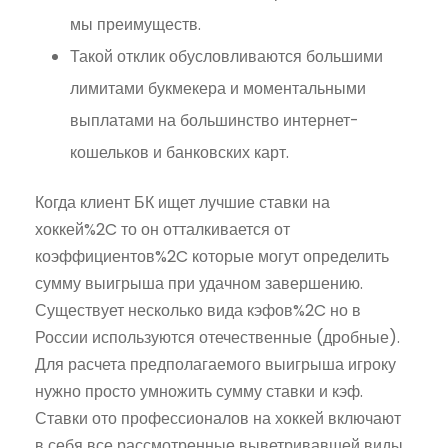
мы преимуществ.
Такой отклик обусловливаются большими
лимитами букмекера и моментальными
выплатами на большинство интернет-
кошельков и банковских карт.
Когда клиент БК ищет лучшие ставки на
хоккей%2C то он отталкивается от
коэффициентов%2C которые могут определить
сумму выигрыша при удачном завершению.
Существует несколько вида кэфов%2C но в
России используются отечественные (дробные).
Для расчета предполагаемого выигрыша игроку
нужно просто умножить сумму ставки и кэф.
Ставки ото профессионалов на хоккей включают
в себя все рассмотренные выветривавшей виды