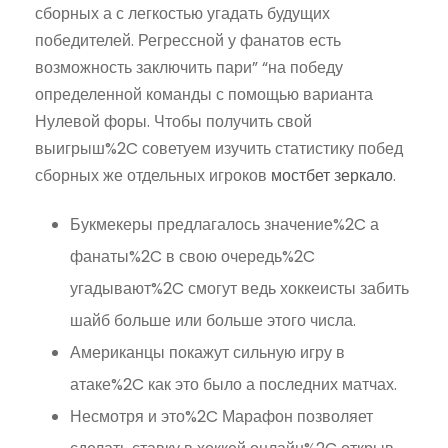
сборных а с легкостью угадать будущих
победителей. Регрессной у фанатов есть
возможность заключить пари” “на победу
определенной команды с помощью варианта
Нулевой форы. Чтобы получить свой
выигрыш%2C советуем изучить статистику побед
сборных же отдельных игроков
мостбет зеркало
.
Букмекеры предлагалось значение%2C а
фанаты%2C в свою очередь%2C
угадывают%2C смогут ведь хоккеисты забить
шайб больше или больше этого числа.
Американцы покажут сильную игру в
атаке%2C как это было а последних матчах.
Несмотря и это%2C Марафон позволяет