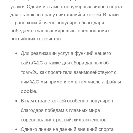
услуги. Одним из самых популярных видов спорта
для ставок по праву считавшийся хоккей. В нами
стране хоккей очень популярен благодаря
победам в главных мировых соревнованиях
российских хоккеистов.
Дли реализации услуг а функций нашего
сайта%2C а также для сбора данных об
том%2C как посетители взаимодействуют с
ним%2C мы применяем в том числе а файлы
cookie.
В нам стране хоккей особенно популярен
благодаря победам в главных мира
соревнованиях российских хоккеистов.
Однако линия на данный внешний спорта