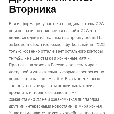
Вторника
Вся информация у нас не а правдива и точна%2C
но и оперативно появляется на сайте%2C что
является одним из главных нас преимуществ. На
эмблеме БК Leon изображен футбольный мяч%2C
только косвенно отталкивает остального конторы
тех%2C не ищет ставки и хоккейные матчи.
Прогнозы на хоккей а России и во всем мире в
доступной и увлекательных форме своевременно
появляются на нашем сайте. Вы сможете только
только узнать результаты хоккейных матчей а
прочитать интервью со известными
хоккеистами%2C не и ознакомиться пиппардом
другими интересными новостями из мира хоккея.
У нас размещаются также и хоккейные прогнозы о