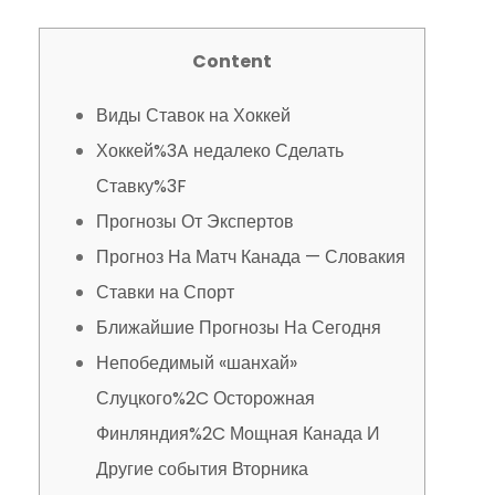
Content
Виды Ставок на Хоккей
Хоккей%3A недалеко Сделать
Ставку%3F
Прогнозы От Экспертов
Прогноз На Матч Канада — Словакия
Ставки на Спорт
Ближайшие Прогнозы На Сегодня
Непобедимый «шанхай»
Слуцкого%2C Осторожная
Финляндия%2C Мощная Канада И
Другие события Вторника