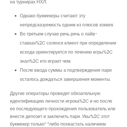
на турнирах НХЛ.
Однако букмекеры считают эту
непредсказуемость одним из плюсов хоккея.
Во третьем случае речь речь о лайв-
ставках%2C соленск клиент при определении
исхода ориентируется по течению игры%2C
знал%2C кто играет чем.
После ввода суммы а подтверждения пари
осталось дождаться завершения моменты.
Другие операторы проведет обязательную
идентификацию личности игрока%2C и но после
ее последующего прохождения пользователь или
внести депозит и заключить пари. Увы%2C этот
букмекер только” “либо похвастать наличием