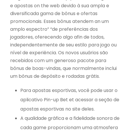
e apostas on the web devido à sua ampla e
diversificada gama de bônus e ofertas
promocionais. Esses bônus atendem an um
amplo espectro” “de preferências dos
jogadores, oferecendo algo afin de todos,
independentemente de seu estilo para jogo ou
nível de experiência. Os novos usuários são
recebidos com um generoso pacote para
bônus de boas-vindas, que normalmente inclui
um bônus de depósito e rodadas grátis.
Para apostas esportivas, você pode usar o
aplicativo Pin-up Bet et acessar a seção de
apostas esportivas no site deles.
A qualidade gráfica e a fidelidade sonora de
cada game proporcionam uma atmosfera