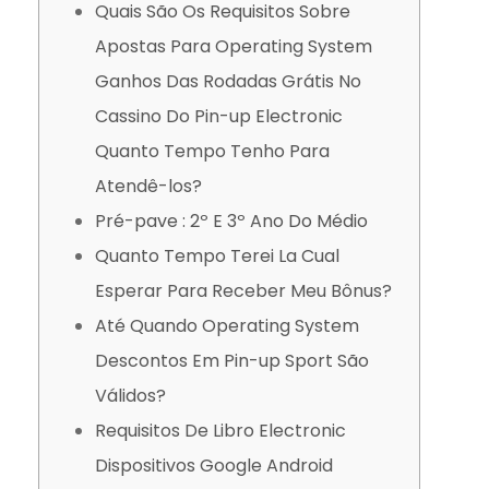
Quais São Os Requisitos Sobre
Apostas Para Operating System
Ganhos Das Rodadas Grátis No
Cassino Do Pin-up Electronic
Quanto Tempo Tenho Para
Atendê-los?
Pré-pave : 2º E 3º Ano Do Médio
Quanto Tempo Terei La Cual
Esperar Para Receber Meu Bônus?
Até Quando Operating System
Descontos Em Pin-up Sport São
Válidos?
Requisitos De Libro Electronic
Dispositivos Google Android