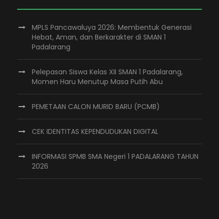
MPLS Pancawaluya 2026: Membentuk Generasi
Hebat, Aman, dan Berkarakter di SMAN 1
Padalarang
Pelepasan Siswa Kelas XII SMAN 1 Padalarang,
Momen Haru Menutup Masa Putih Abu
PEMETAAN CALON MURID BARU (PCMB)
CEK IDENTITAS KEPENDUDUKAN DIGITAL
INFORMASI SPMB SMA Negeri 1 PADALARANG TAHUN
2026