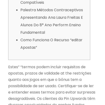
Compatíveis
Palestra Métodos Contraceptivos
Apresentando Ana Laura Freitas E
Alunos Do 8° Ano Perform Ensino
Fundamental
Como Funciona O Recurso “editar
Apostas”
Estes” “termos podem incluir requisitos de
apostas, prazos de validade at the restrições
quanto aos jogos em que o bônus tem a
possibilidade de ser usado. Certifique-se de ler
e entender esses termos para evitar surpresas
desagradáveis. Os clientes da Pin Upwards têm
diversas oportunidades de ganhar fundos