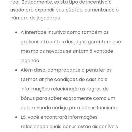
real. Basicamente, exista tipo de incentivo é
usado pra expandir seu público, aumentando o
número de jogadores.
A interface intuitiva como também os
gráficos atraentes dos jogos garantem que
mesmo os novatos se sintam à vontade
jogando.
Além disso, comprobante a pena ler os
termos at the condições do cassino e
informações relacionada as regras de
bônus para saber exatamente como um
determinado código para bônus funciona.
Lá, você encontrará informações
relacionada quais bônus estão disponíveis