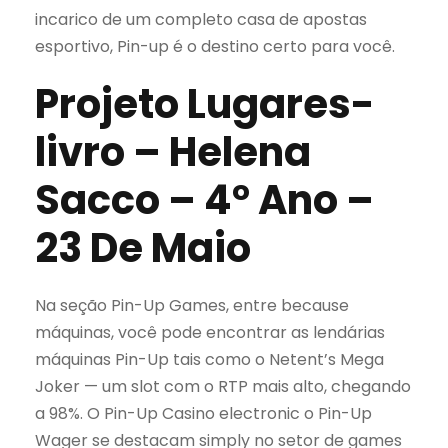
incarico de um completo casa de apostas
esportivo, Pin-up é o destino certo para você.
Projeto Lugares-
livro – Helena
Sacco – 4° Ano –
23 De Maio
Na seção Pin-Up Games, entre because
máquinas, você pode encontrar as lendárias
máquinas Pin-Up tais como o Netent’s Mega
Joker — um slot com o RTP mais alto, chegando
a 98%. O Pin-Up Casino electronic o Pin-Up
Wager se destacam simply no setor de games