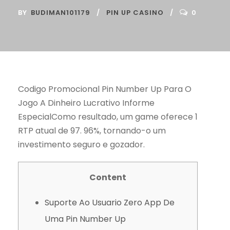
BY
BUDIMAN101179
PIN UP CASINO
0
Codigo Promocional Pin Number Up Para O
Jogo A Dinheiro Lucrativo Informe
Especial
Como resultado, um game oferece 1
RTP atual de 97. 96%, tornando-o um
investimento seguro e gozador.
Content
Suporte Ao Usuario Zero App De
Uma Pin Number Up