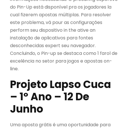
do Pin-Up está disponível pra os jogadores la
cual fizerem apostas múltiplas. Para resolver
este problema, vá pour as configurações
perform seu dispositivo in the ative an
instalação de aplicativos para fontes
desconhecidas expert seu navegador.
Concluindo, o Pin-up se destaca como 1 farol de
excelência no setor para jogos e apostas on-
line.
Projeto Lapso Cuca
– 1º Ano – 12 De
Junho
Uma aposta grátis é uma oportunidade para