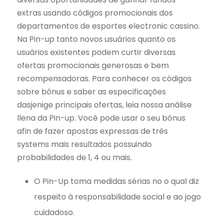
extras usando códigos promocionais dos
departamentos de esportes electronic cassino.
Na Pin-up tanto novos usuários quanto os
usuários existentes podem curtir diversas
ofertas promocionais generosas e bem
recompensadoras. Para conhecer os códigos
sobre bônus e saber as especificações
dasjenige principais ofertas, leia nossa análise
llena da Pin-up. Você pode usar o seu bônus
afin de fazer apostas expressas de três
systems mais resultados possuindo
probabilidades de 1, 4 ou mais.
O Pin-Up toma medidas sérias no o qual diz
respeito à responsabilidade social e ao jogo
cuidadoso.