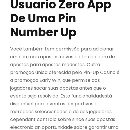
Usuario Zero App
De Uma Pin
Number Up
Você também tem permissão para adicionar
uma ou mais apostas novas ao teu boletim de
apostas para apostas modestos. Outra
promoção única oferecida pelo Pin-Up Casino é
a promoção Early Win, que permite aos
jogadores sacar suas apostas antes que o
evento seja resolvido. Esta funcionalidadestá
disponível para eventos desportivos e
mercados seleccionados e dá aos jogadores
cependant controlo sobre since suas apostas
electronic an oportunidade sobre garantir uma