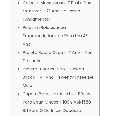
Gelecas Monstruosas E Festa Dos
Monstros – 2° Ano Do Ensino
Fundamental
Palestra Relacionada
Empreendedorismo Para Um 4º
Ano
Projeto Racha Cuca – 1º Ano – Ten
De Junho
Projeto Lugares-livro – Helena
Sacco – 4° Ano – Twenty Three De
Maio
Cupom Promocional 1xbet: Bônus
Para Boas-vindas + 100% Até 1560
Brl Para O De Início Depósito