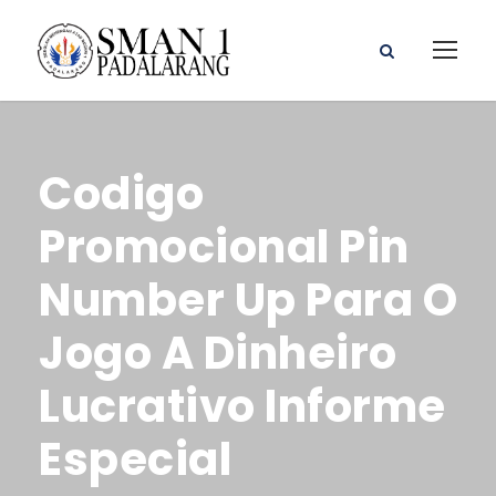
Codigo
Promocional Pin
Number Up Para O
Jogo A Dinheiro
Lucrativo Informe
Especial