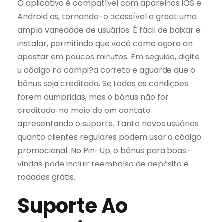
O aplicativo é compatível com aparelhos iOS e
Android os, tornando-o acessível a great uma
ampla variedade de usuários. É fácil de baixar e
instalar, permitindo que você come agora an
apostar em poucos minutos. Em seguida, digite
u código no campi?a correto e aguarde que o
bônus seja creditado. Se todas as condições
forem cumpridas, mas o bônus não for
creditado, no meio de em contato
apresentando o suporte. Tanto novos usuários
quanto clientes regulares podem usar o código
promocional. No Pin-Up, o bônus para boas-
vindas pode incluir reembolso de depósito e
rodadas grátis.
Suporte Ao