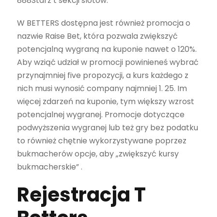
888Starz t sekcji slotów.
W BETTERS dostępna jest również promocja o
nazwie Raise Bet, która pozwala zwiększyć
potencjalną wygraną na kuponie nawet o 120%.
Aby wziąć udział w promocji powinieneś wybrać
przynajmniej five propozycji, a kurs każdego z
nich musi wynosić company najmniej 1. 25. Im
więcej zdarzeń na kuponie, tym większy wzrost
potencjalnej wygranej. Promocje dotyczące
podwyższenia wygranej lub też gry bez podatku
to również chętnie wykorzystywane poprzez
bukmacherów opcje, aby „zwiększyć kursy
bukmacherskie” .
Rejestracja T