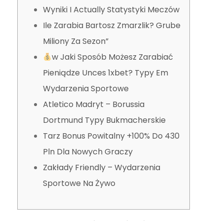
Wyniki I Actually Statystyki Meczów
Ile Zarabia Bartosz Zmarzlik? Grube
Miliony Za Sezon”
w Jaki Sposób Możesz Zarabiać
Pieniądze Unces 1xbet? Typy Em
Wydarzenia Sportowe
Atletico Madryt – Borussia
Dortmund Typy Bukmacherskie
Tarz Bonus Powitalny +100% Do 430
Pln Dla Nowych Graczy
Zakłady Friendly – Wydarzenia
Sportowe Na Żywo