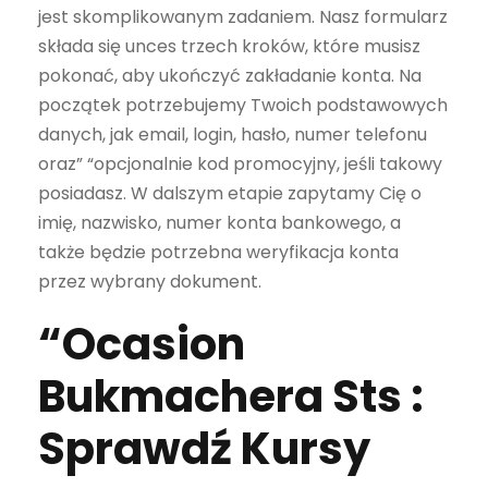
jest skomplikowanym zadaniem. Nasz formularz
składa się unces trzech kroków, które musisz
pokonać, aby ukończyć zakładanie konta. Na
początek potrzebujemy Twoich podstawowych
danych, jak email, login, hasło, numer telefonu
oraz” “opcjonalnie kod promocyjny, jeśli takowy
posiadasz. W dalszym etapie zapytamy Cię o
imię, nazwisko, numer konta bankowego, a
także będzie potrzebna weryfikacja konta
przez wybrany dokument.
“Ocasion
Bukmachera Sts :
Sprawdź Kursy