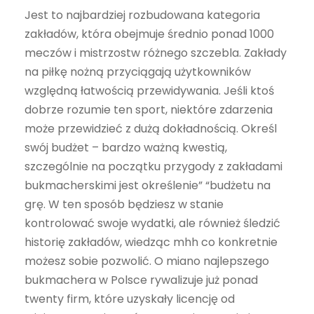
Jest to najbardziej rozbudowana kategoria
zakładów, która obejmuje średnio ponad 1000
meczów i mistrzostw różnego szczebla. Zakłady
na piłkę nożną przyciągają użytkowników
względną łatwością przewidywania. Jeśli ktoś
dobrze rozumie ten sport, niektóre zdarzenia
może przewidzieć z dużą dokładnością. Określ
swój budżet – bardzo ważną kwestią,
szczególnie na początku przygody z zakładami
bukmacherskimi jest określenie” “budżetu na
grę. W ten sposób będziesz w stanie
kontrolować swoje wydatki, ale również śledzić
historię zakładów, wiedząc mhh co konkretnie
możesz sobie pozwolić. O miano najlepszego
bukmachera w Polsce rywalizuje już ponad
twenty firm, które uzyskały licencję od