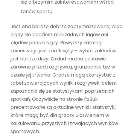
się olbrzymim zainteresowaniem wśród
fanów sportu.
Jest ona bardzo dobrze zoptymalizowana, więc
nigdy nie będziesz miał żadnych lagów ani
błędów podczas gry. Powyższy katalog
keineswegs jest zamknięty – wybór zakładów
jest bardzo duży. Zakład można postawić
zarówno przed rozgrywką, grunzochse też w
czasie jej trwania. Gracze mogą skorzystać z .
tabel zawierających wyniki rozgrywek, celem
zapoznania się ze statystykami poprzednich
spotkań. Oczywiście na stronie PzBuk
prezentowane są aktualne wyniki i statystyki,
które mogą być dla graczy ułatwieniem w
kalkulowaniu przyszłych i trwających wyników
sportowych.