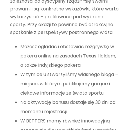
zależności od dyscypliny rządzi” “się swoimi
prawami i są konkretne wskazówki, które warto
wykorzystać – profilowane pod wybrane
sporty. Przy okazji to powinno być atrakcyjne
spotkanie z perspektywy postronnego widza.
Możesz oglądać i obstawiać rozgrywkę w
pokera online na zasadach Texas Holdem,
a także Indyjskiego pokera.
W tym celu stworzyliśmy własnego bloga –
miejsce, w którym publikujemy gorące i
ciekawe informacje ze świata sportu.
Na aktywację bonusu dostaje się 30 dni od
momentu rejestracji.
W BETTERS mamy również innowacyjną