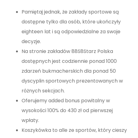
Pamiętaj jednak, że zakłady sportowe są
dostępne tylko dla osób, które ukończyły
eighteen lat i są odpowiedzialne za swoje
decyzje.
Na stronie zakładów 88S8Starz Polska
dostępnych jest codziennie ponad 1000
zdarzeń bukmacherskich dla ponad 50
dyscyplin sportowych prezentowanych w
różnych sekcjach.
Oferujemy added bonus powitalny w
wysokości 100% do 430 zł od pierwszej
wpłaty.
Koszykówka to alle ze sportów, który cieszy