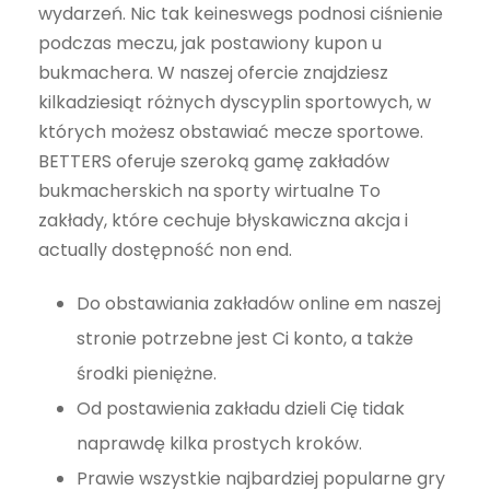
wydarzeń. Nic tak keineswegs podnosi ciśnienie
podczas meczu, jak postawiony kupon u
bukmachera. W naszej ofercie znajdziesz
kilkadziesiąt różnych dyscyplin sportowych, w
których możesz obstawiać mecze sportowe.
BETTERS oferuje szeroką gamę zakładów
bukmacherskich na sporty wirtualne To
zakłady, które cechuje błyskawiczna akcja i
actually dostępność non end.
Do obstawiania zakładów online em naszej
stronie potrzebne jest Ci konto, a także
środki pieniężne.
Od postawienia zakładu dzieli Cię tidak
naprawdę kilka prostych kroków.
Prawie wszystkie najbardziej popularne gry