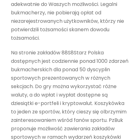
adekwatnie do Waszych możliwości. Legalni
bukmacherzy, nie pobierają opłat od
niezarejestrowanych użytkowników, którzy nie
potwierdzili tożsamości skanem dowodu
tożsamości.
Na stronie zakładów 88S8Starz Polska
dostępnych jest codziennie ponad 1000 zdarzeń
bukmacherskich dla ponad 50 dyscyplin
sportowych prezentowanych w różnych
sekcjach. Do gry można wykorzystać różne
waluty, a do wpłat i wypłat dostępne są
dziesiątki e-portfeli i kryptowalut. Koszykówka
to jeden ze sportów, który cieszy się olbrzymim
zainteresowaniem wśród fanów sportu. PzBuk
proponuje możliwość zawierania zakładów
sportowych w ramach wydarzeń koszykówki