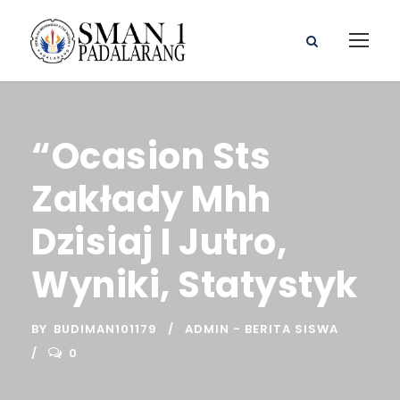
“Ocasion Sts
Zakłady Mhh
Dzisiaj I Jutro,
Wyniki, Statystyk
BY
BUDIMAN101179
ADMIN - BERITA SISWA
0