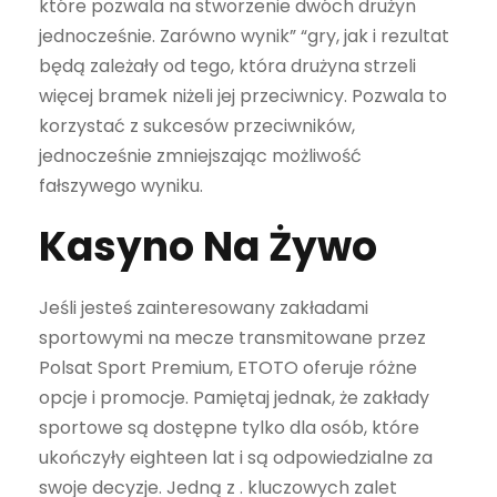
które pozwala na stworzenie dwóch drużyn
jednocześnie. Zarówno wynik” “gry, jak i rezultat
będą zależały od tego, która drużyna strzeli
więcej bramek niżeli jej przeciwnicy. Pozwala to
korzystać z sukcesów przeciwników,
jednocześnie zmniejszając możliwość
fałszywego wyniku.
Kasyno Na Żywo
Jeśli jesteś zainteresowany zakładami
sportowymi na mecze transmitowane przez
Polsat Sport Premium, ETOTO oferuje różne
opcje i promocje. Pamiętaj jednak, że zakłady
sportowe są dostępne tylko dla osób, które
ukończyły eighteen lat i są odpowiedzialne za
swoje decyzje. Jedną z . kluczowych zalet