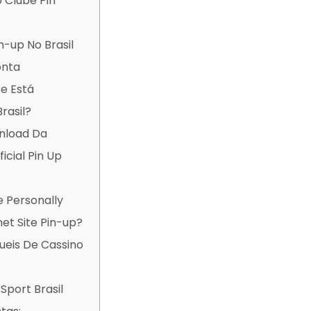
 Clube Pin
in-up No Brasil
onta
te Está
rasil?
nload Da
icial Pin Up
 Personally
et Site Pin-up?
ueis De Cassino
Sport Brasil