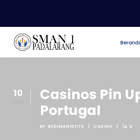
Berand
Casinos Pin U
10
MAR
Portugal
BY
BUDIMAN101179
CASINO
0