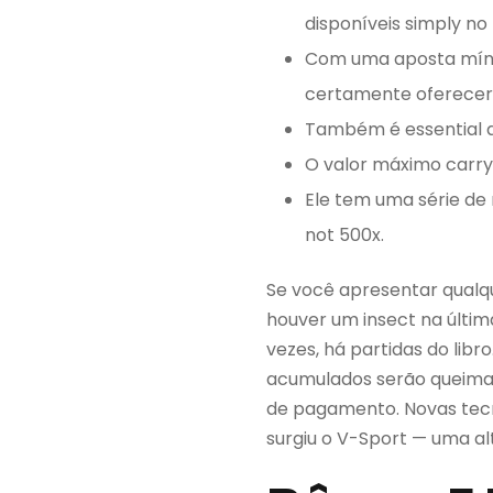
disponíveis simply no
Com uma aposta mínima
certamente oferecer
Também é essential qu
O valor máximo carry 
Ele tem uma série de 
not 500x.
Se você apresentar qualqu
houver um insect na últim
vezes, há partidas do lib
acumulados serão queimad
de pagamento. Novas tecno
surgiu o V-Sport — uma alt