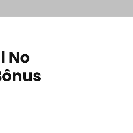
l No
Bônus