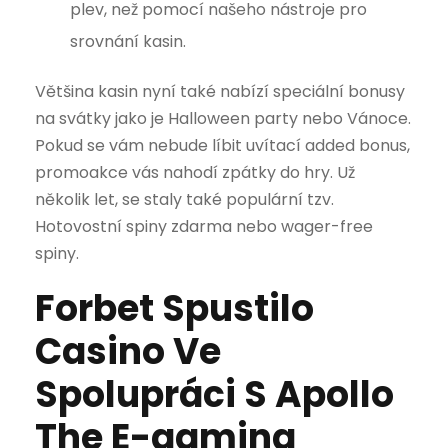
plev, než pomocí našeho nástroje pro
srovnání kasin.
Většina kasin nyní také nabízí speciální bonusy
na svátky jako je Halloween party nebo Vánoce.
Pokud se vám nebude líbit uvítací added bonus,
promoakce vás nahodí zpátky do hry. Už
několik let, se staly také populární tzv.
Hotovostní spiny zdarma nebo wager-free
spiny.
Forbet Spustilo
Casino Ve
Spolupráci S Apollo
The E-gaming