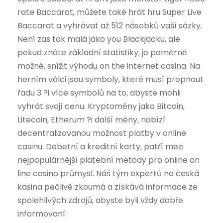
rate Baccarat, můžete také hrát hru Super Live
Baccarat a vyhrávat až 512 násobků vaší sázky.
Není zas tak malá jako you Blackjacku, ale
pokud znáte základní statistiky, je poměrně
možné, snížit výhodu on the internet casina. Na
herním válci jsou symboly, které musí propnout
řadu 3 ?i více symbolů na to, abyste mohli
vyhrát svojí cenu. Kryptoměny jako Bitcoin,
Litecoin, Etherum ?i další měny, nabízí
decentralizovanou možnost platby v online
casinu. Debetní a kreditní karty, patří mezi
nejpopulárnější platební metody pro online on
line casino průmysl. Náš tým expertů na česká
kasina pečlivě zkoumá a získává informace ze
spolehlivých zdrojů, abyste byli vždy dobře
informovaní.