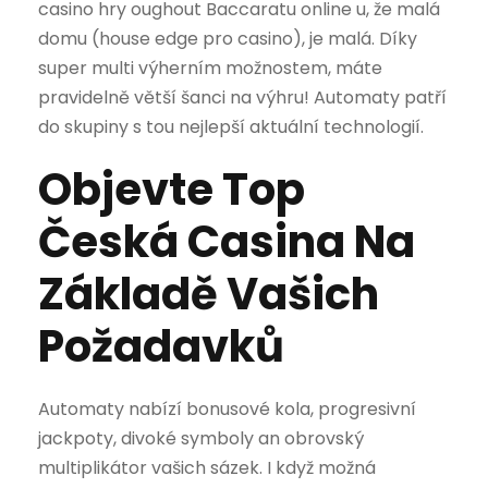
casino hry oughout Baccaratu online u, že malá
domu (house edge pro casino), je malá. Díky
super multi výherním možnostem, máte
pravidelně větší šanci na výhru! Automaty patří
do skupiny s tou nejlepší aktuální technologií.
Objevte Top
Česká Casina Na
Základě Vašich
Požadavků
Automaty nabízí bonusové kola, progresivní
jackpoty, divoké symboly an obrovský
multiplikátor vašich sázek. I když možná