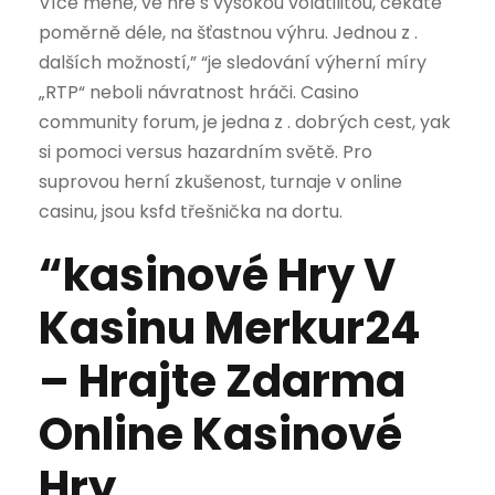
Více méně, ve hře s vysokou volatilitou, čekáte
poměrně déle, na šťastnou výhru. Jednou z .
dalších možností,” “je sledování výherní míry
„RTP“ neboli návratnost hráči. Casino
community forum, je jedna z . dobrých cest, yak
si pomoci versus hazardním světě. Pro
suprovou herní zkušenost, turnaje v online
casinu, jsou ksfd třešnička na dortu.
“kasinové Hry V
Kasinu Merkur24
– Hrajte Zdarma
Online Kasinové
Hry