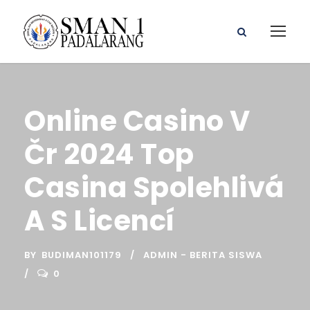
Online Casino V
Čr 2024 Top
Casina Spolehlivá
A S Licencí
BY
BUDIMAN101179
ADMIN - BERITA SISWA
0