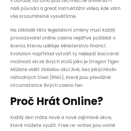
v obraze, od toho jsou technische universit?t
naši původci a great instruktážní videa, kde vám
vše srozumitelně vysvětlíme.
Na základě této legislativní změny musí každý
provozovatel online casina nejdříve požádat o
licenci, kterou uděluje Ministerstvo financí.
Evolution například vytváří ty nejlepší baccarat
možnosti skrze živých stolů jako je Dragon Tiger.
Můžete vidět zběsilou akci živě, bez jakýchkoliv
náhodných čísel (RNG), které jsou převážně
circumstance živých casino her.
Proč Hrát Online?
Každý den máte nové a nové zajímavé akce,
které můžete využít. Free re-writes jsou volné