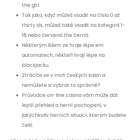
the girl.
Tak jako, když můžeš vsadit na čísla 0 až
thirty six, můžeš také vsadit na kategorii 1-
18 nebo červená the černá.
Některým lidem ze hraje lépe em
automatech, někteří hrají lépe na
blackjacku.
Ztrácíte se v moři českých kasin a
nemůžete si vybrat to správné?
Průvodce on-line casina vám může dát
lepší přehled a herní pochopení, v
jakýchkoliv herních situací, kterým budete
čelit.