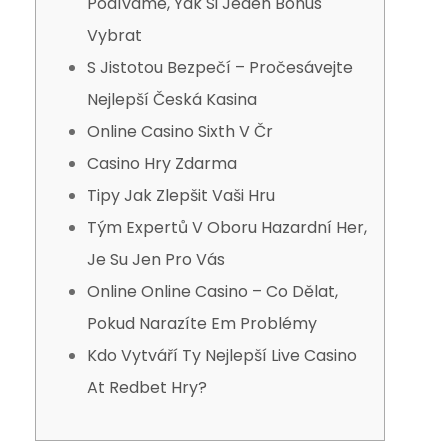
Podíváme, Yak Si Jeden Bonus
Vybrat
S Jistotou Bezpečí – Pročesávejte
Nejlepší Česká Kasina
Online Casino Sixth V Čr
Casino Hry Zdarma
Tipy Jak Zlepšit Vaši Hru
Tým Expertů V Oboru Hazardní Her,
Je Su Jen Pro Vás
Online Online Casino – Co Dělat,
Pokud Narazíte Em Problémy
Kdo Vytváří Ty Nejlepší Live Casino
At Redbet Hry?