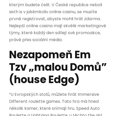
kterým budete čelit. V České republice neboli
sixth is v jakémkoliv online casinu, se musíte
prvně registrovat, abyste mohli hrát zdarma.
Nejlepší online casina mají skvělé marketingové
týmy, které každý den sdílejí své promoakce,
právě přes sociální média.
Nezapomeň Em
Tzv „malou Domů”
(house Edge)
“U Evropských stolů, můžete hrát Immersive
Different roulette games. Tato hra má hned
několik kamer, které snímají hru. Speed Auto
Roulette a Lightning Roulette, u těchto the girl,