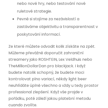
nebo nové hry, nebo testování nové
ruletové strategie.
Pevně si stojíme za nezávislostí a
zastáváme objektivitu a transparentnost v
poskytování informací.
Ze které můžete odvodit kolik získáte na zpět.
Můžeme převážně doporučit zahraniční
streamery jako ROSHTEIN, Lex Veldhuis nebo
TheMillionDollarDan pro blackjack. I když
budete natolik schopný, že budete moci
kontrolovat plno variací, někdy light beer
neuhlídáte úplně všechno a vždy u tedy prostor
professional zlepšení. Když vše projde v
pořádku, poté záleží jakou platební metodu
cuando zvolíte.