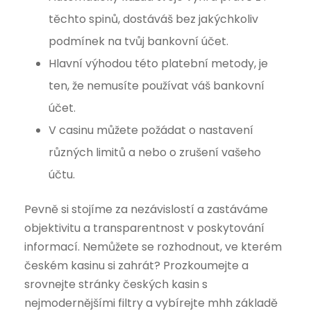
těchto spinů, dostáváš bez jakýchkoliv
podmínek na tvůj bankovní účet.
Hlavní výhodou této platební metody, je
ten, že nemusíte používat váš bankovní
účet.
V casinu můžete požádat o nastavení
různých limitů a nebo o zrušení vašeho
účtu.
Pevně si stojíme za nezávislostí a zastáváme
objektivitu a transparentnost v poskytování
informací. Nemůžete se rozhodnout, ve kterém
českém kasinu si zahrát? Prozkoumejte a
srovnejte stránky českých kasin s
nejmodernějšími filtry a vybírejte mhh základě