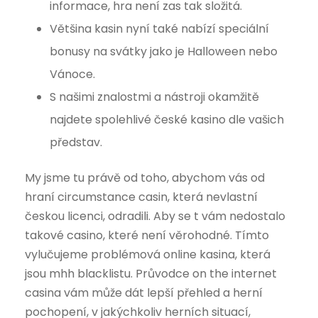
informace, hra není zas tak složitá.
Většina kasin nyní také nabízí speciální
bonusy na svátky jako je Halloween nebo
Vánoce.
S našimi znalostmi a nástroji okamžitě
najdete spolehlivé české kasino dle vašich
představ.
My jsme tu právě od toho, abychom vás od
hraní circumstance casin, která nevlastní
českou licenci, odradili. Aby se t vám nedostalo
takové casino, které není věrohodné. Tímto
vylučujeme problémová online kasina, která
jsou mhh blacklistu. Průvodce on the internet
casina vám může dát lepší přehled a herní
pochopení, v jakýchkoliv herních situací,