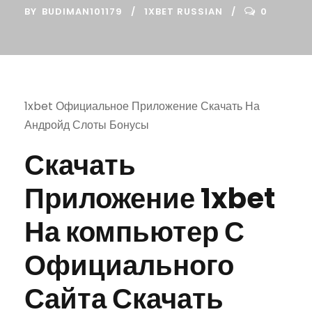
BY
BUDIMAN101179
1XBET RUSSIAN
0
1xbet Официальное Приложение Скачать На
Андройд Слоты Бонусы
Скачать
Приложение 1xbet
На компьютер С
Официального
Сайта Скачать