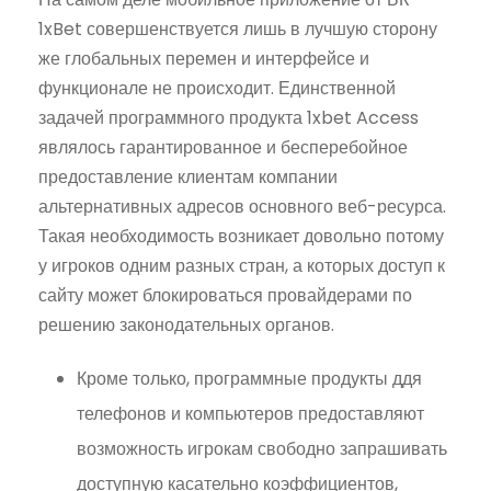
1xBet совершенствуется лишь в лучшую сторону
же глобальных перемен и интерфейсе и
функционале не происходит. Единственной
задачей программного продукта 1xbet Access
являлось гарантированное и бесперебойное
предоставление клиентам компании
альтернативных адресов основного веб-ресурса.
Такая необходимость возникает довольно потому
у игроков одним разных стран, а которых доступ к
сайту может блокироваться провайдерами по
решению законодательных органов.
Кроме только, программные продукты ддя
телефонов и компьютеров предоставляют
возможность игрокам свободно запрашивать
доступную касательно коэффициентов,