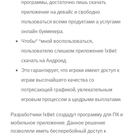
программы, достаточно лишь скачать
приложение на девайс и свободно
пользоваться всеми продуктами а услугами
онлайн букмекера.
Чтобы” “мной воспользоваться,
пользователю слишком приложение 1xBet
скачать на Андроид.
Это гарантирует, что игроки имеют доступ к
играм высочайшего качества со
потрясающей графикой, увлекательным
игровым процессом а щедрыми выплатами.
Разработчики 1xBet создадут программу для ПК и
мобильное приложение. Данное решение
позволяли иметь бесперебойный доступ к