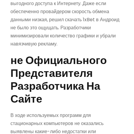
выгодного доступа к Интернету. Даже если
обеспеченно провайдером скорость обмена
данными низкая, решил скачать 1xBet в Андроид
не было это ощущать. Разработчики
минимизировали количество графики и убрали
навязчивую рекламу.
не Официального
Представителя
Разработчика На
Сайте
В ходе используемых программ для
стационарных компьютеров не оказались
выявлены какие-либо недостатки или