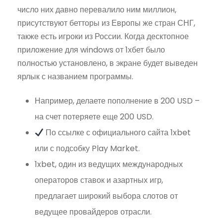
число них давно перевалило ним миллион,
присутствуют бетторы из Европы же стран СНГ,
также есть игроки из России. Когда десктопное
приложение для windows от 1хбет было
полностью установлено, в экране будет выведен
ярлык с названием программы.
Например, делаете пополнение в 200 USD –
на счет потеряете еще 200 USD.
По ссылке с официального сайта 1xbet
или с подсобку Play Market.
1xbet, один из ведущих международных
операторов ставок и азартных игр,
предлагает широкий выбора слотов от
ведущее провайдеров отрасли.