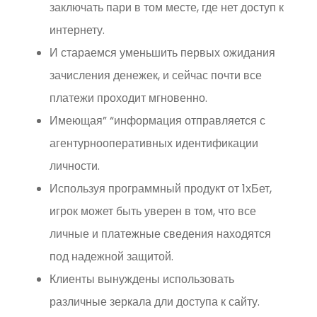
заключать пари в том месте, где нет доступ к
интернету.
И стараемся уменьшить первых ожидания
зачисления денежек, и сейчас почти все
платежи проходит мгновенно.
Имеющая” “информация отправляется с
агентурнооперативных идентификации
личности.
Используя программный продукт от 1хБет,
игрок может быть уверен в том, что все
личные и платежные сведения находятся
под надежной защитой.
Клиенты вынуждены использовать
различные зеркала дли доступа к сайту.