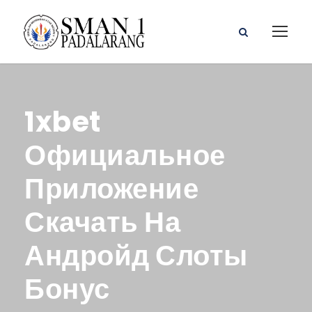
1xbet
Официальное
Приложение
Скачать На
Андройд Слоты
Бонус