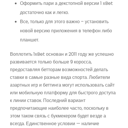
Оформить пари а декстопной версии 1 xBet
достаточно как и легко.
Все, только для этого важно – установить
новой версию приложения в телефон либо
планшет.
Воплотить 1xBet основан и 2011 году же успешно
развивается только больше 9 коросса,
предоставляя бетторам возможностей делать
ставки в самые разные вида спорта. Любители
азартных игр и беттинга могут использовать сайт
или мобильную платформу для быстрого доступа
к линии ставок. Последний вариант
предпочитающие наиболее часто, поскольку в
этом таком связь с букмекером будет везде а
всегда. Единственное условии — наличие