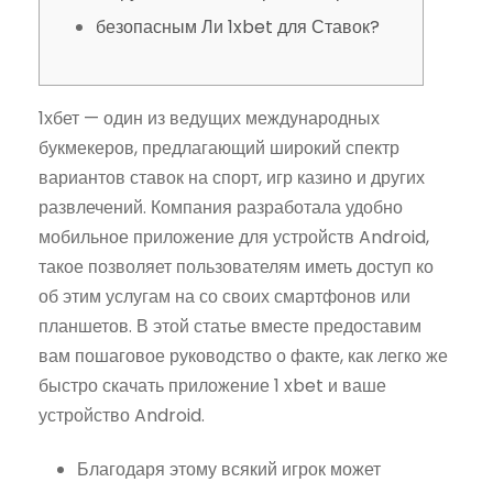
безопасным Ли 1xbet для Ставок?
1хбет — один из ведущих международных
букмекеров, предлагающий широкий спектр
вариантов ставок на спорт, игр казино и других
развлечений. Компания разработала удобно
мобильное приложение для устройств Android,
такое позволяет пользователям иметь доступ ко
об этим услугам на со своих смартфонов или
планшетов. В этой статье вместе предоставим
вам пошаговое руководство о факте, как легко же
быстро скачать приложение 1 xbet и ваше
устройство Android.
Благодаря этому всякий игрок может