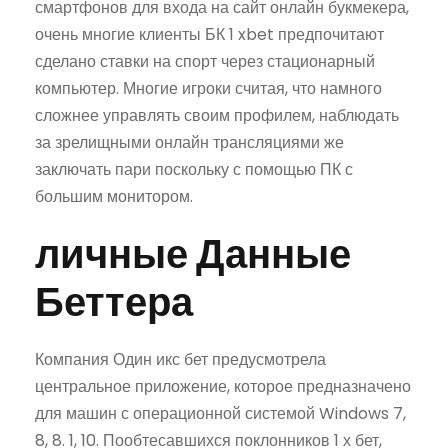
смартфонов для входа на сайт онлайн букмекера,
очень многие клиенты БК 1 xbet предпочитают
сделано ставки на спорт через стационарный
компьютер. Многие игроки считая, что намного
сложнее управлять своим профилем, наблюдать
за зрелищными онлайн трансляциями же
заключать пари поскольку с помощью ПК с
большим монитором.
личные Данные
Беттера
Компания Один икс бет предусмотрела
центральное приложение, которое предназначено
для машин с операционной системой Windows 7,
8, 8. 1, 10. Пообтесавшихся поклонников 1 х бет,