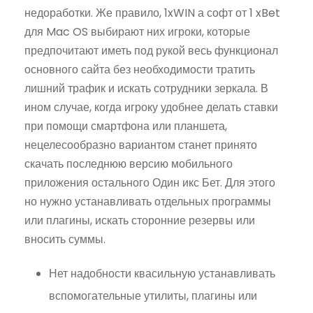
недоработки. Же правило, 1xWIN а софт от 1 xBet
для Mac OS выбирают них игроки, которые
предпочитают иметь под рукой весь функционал
основного сайта без необходимости тратить
лишний трафик и искать сотрудники зеркала. В
ином случае, когда игроку удобнее делать ставки
при помощи смартфона или планшета,
нецелесообразно вариантом станет принято
скачать последнюю версию мобильного
приложения остального Один икс Бет. Для этого
но нужно устанавливать отдельных программы
или плагины, искать сторонние резервы или
вносить суммы.
Нет надобности квасильную устанавливать
вспомогательные утилиты, плагины или