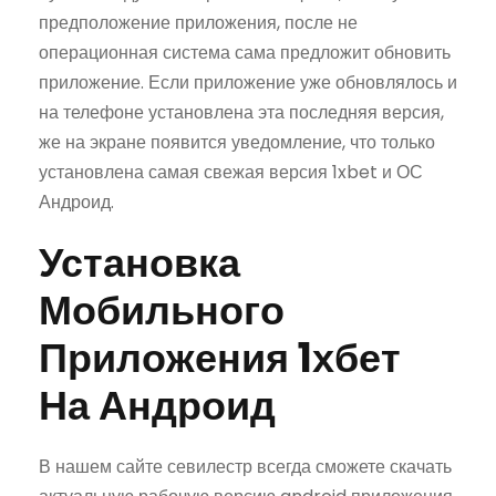
предположение приложения, после не
операционная система сама предложит обновить
приложение. Если приложение уже обновлялось и
на телефоне установлена эта последняя версия,
же на экране появится уведомление, что только
установлена самая свежая версия 1xbet и ОС
Андроид.
Установка
Мобильного
Приложения 1хбет
На Андроид
В нашем сайте севилестр всегда сможете скачать