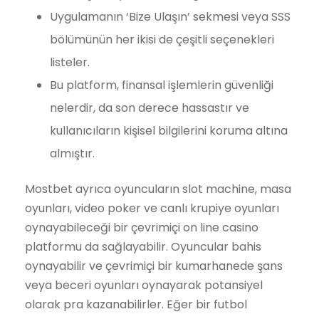
Uygulamanın ‘Bize Ulaşın’ sekmesi veya SSS
bölümünün her ikisi de çeşitli seçenekleri
listeler.
Bu platform, finansal işlemlerin güvenliği
nelerdir, da son derece hassastır ve
kullanıcıların kişisel bilgilerini koruma altına
almıştır.
Mostbet ayrıca oyuncuların slot machine, masa
oyunları, video poker ve canlı krupiye oyunları
oynayabileceği bir çevrimiçi on line casino
platformu da sağlayabilir. Oyuncular bahis
oynayabilir ve çevrimiçi bir kumarhanede şans
veya beceri oyunları oynayarak potansiyel
olarak pra kazanabilirler. Eğer bir futbol