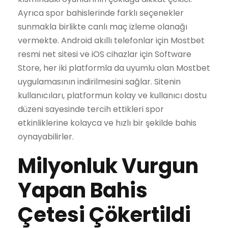
Ayrıca spor bahislerinde farklı seçenekler
sunmakla birlikte canlı maç izleme olanağı
vermekte. Android akıllı telefonlar için Mostbet
resmi net sitesi ve iOS cihazlar için Software
Store, her iki platformla da uyumlu olan Mostbet
uygulamasının indirilmesini sağlar. Sitenin
kullanıcıları, platformun kolay ve kullanıcı dostu
düzeni sayesinde tercih ettikleri spor
etkinliklerine kolayca ve hızlı bir şekilde bahis
oynayabilirler.
Milyonluk Vurgun
Yapan Bahis
Çetesi Çökertildi