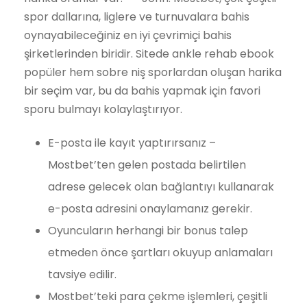
spor dallarına, liglere ve turnuvalara bahis
oynayabileceğiniz en iyi çevrimiçi bahis
şirketlerinden biridir. Sitede ankle rehab ebook
popüler hem sobre niş sporlardan oluşan harika
bir seçim var, bu da bahis yapmak için favori
sporu bulmayı kolaylaştırıyor.
E-posta ile kayıt yaptırırsanız –
Mostbet’ten gelen postada belirtilen
adrese gelecek olan bağlantıyı kullanarak
e-posta adresini onaylamanız gerekir.
Oyuncuların herhangi bir bonus talep
etmeden önce şartları okuyup anlamaları
tavsiye edilir.
Mostbet’teki para çekme işlemleri, çeşitli