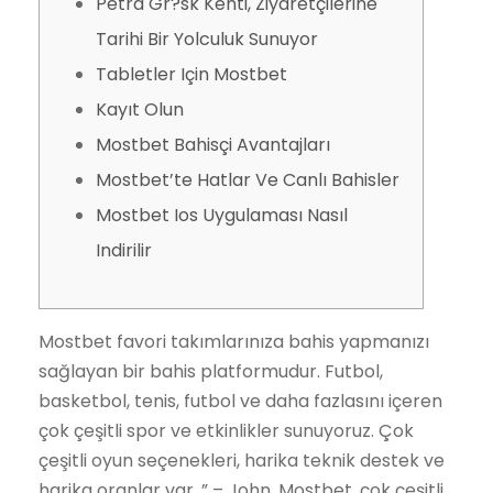
Petra Gr?sk Kenti, Ziyaretçilerine
Tarihi Bir Yolculuk Sunuyor
Tabletler Için Mostbet
Kayıt Olun
Mostbet Bahisçi Avantajları
Mostbet’te Hatlar Ve Canlı Bahisler
Mostbet Ios Uygulaması Nasıl
Indirilir
Mostbet favori takımlarınıza bahis yapmanızı
sağlayan bir bahis platformudur. Futbol,
basketbol, tenis, futbol ve daha fazlasını içeren
çok çeşitli spor ve etkinlikler sunuyoruz. Çok
çeşitli oyun seçenekleri, harika teknik destek ve
harika oranlar var. ” – John. Mostbet, çok çeşitli