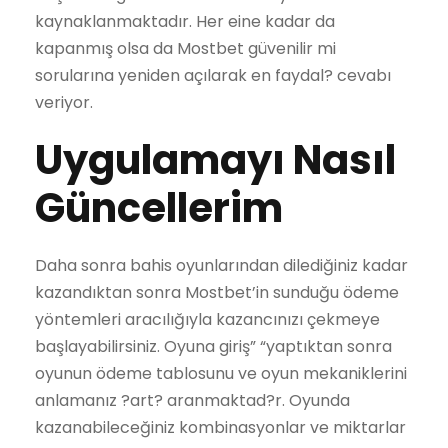
kaynaklanmaktadır. Her eine kadar da
kapanmış olsa da Mostbet güvenilir mi
sorularına yeniden açılarak en faydal? cevabı
veriyor.
Uygulamayı Nasıl
Güncellerim
Daha sonra bahis oyunlarından dilediğiniz kadar
kazandıktan sonra Mostbet’in sunduğu ödeme
yöntemleri aracılığıyla kazancınızı çekmeye
başlayabilirsiniz. Oyuna giriş” “yaptıktan sonra
oyunun ödeme tablosunu ve oyun mekaniklerini
anlamanız ?art? aranmaktad?r. Oyunda
kazanabileceğiniz kombinasyonlar ve miktarlar