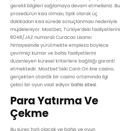
gerekli bilgileri sağlamaya devam etmelisiniz. Bu
prosedürün kısa olması, tipik olarak üç
dakikadan kısa sürede sonuçlanması nedeniyle
müjdeleniyor. Mostbet, Türkiye’deki faaliyetlerini
8048/JAZ numaralı Curacao Lisansı
himayesinde yürütmekte empieza böylece
çevrimiçi kumar ve bahis faaliyetlerini
düzenleyen küresel kriterlere bağlılığı garanti
etmektedir. Mostbet’teki Canlı On line casino,
gerçekten otantik bir casino ortamında ilgi
çekici bir oyun vaat ediyor
bahis sitesi
.
Para Yatırma Ve
Çekme
Bu süreç hızlı olacak ve bahis ve oyun