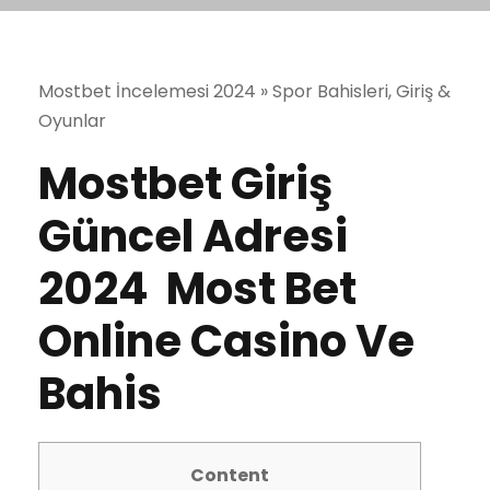
Mostbet İncelemesi 2024 » Spor Bahisleri, Giriş &
Oyunlar
Mostbet Giriş
Güncel Adresi
2024 ️ Most Bet
Online Casino Ve
Bahis
Content