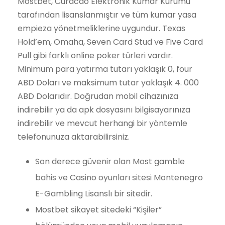
Mostbet, Curacao Elektronik Kumar Kurumu
tarafından lisanslanmıştır ve tüm kumar yasa
empieza yönetmeliklerine uygundur. Texas
Hold’em, Omaha, Seven Card Stud ve Five Card
Pull gibi farklı online poker türleri vardır.
Minimum para yatırma tutarı yaklaşık 0, four
ABD Doları ve maksimum tutar yaklaşık 4. 000
ABD Dolarıdır. Doğrudan mobil cihazınıza
indirebilir ya da apk dosyasını bilgisayarınıza
indirebilir ve mevcut herhangi bir yöntemle
telefonunuza aktarabilirsiniz.
Son derece güvenir olan Most gamble
bahis ve Casino oyunları sitesi Montenegro
E-Gambling Lisanslı bir sitedir.
Mostbet sikayet sitedeki “Kişiler”