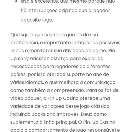
Isso é excelente, até mesmo porque não
há interrupções exigindo que o jogador
deposite logo.
Quaisquer que sejam os games de sua
preferência, é importante lembrar os possíveis
riscos e monitorar sua atividade de game. Pin
Up sony ericsson esforça para expiar às
necessidades para jogadores de diferentes
países, por isso oferece suporte no ano de
vários idiomas, o que melhora a comunicação
como também a compreensão. Para os fãs de
vídeo pôquer, o Pin Up Casino oferece uma
variedade de variações desse jogo clássico,
incluindo Jacks and Improves, Deux como
suplemento à linha principal. O Pin-up Casino
apoia o comportamento de jogo responsável e