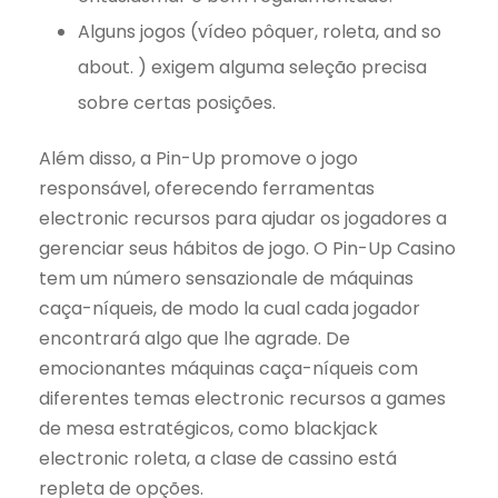
Alguns jogos (vídeo pôquer, roleta, and so
about. ) exigem alguma seleção precisa
sobre certas posições.
Além disso, a Pin-Up promove o jogo
responsável, oferecendo ferramentas
electronic recursos para ajudar os jogadores a
gerenciar seus hábitos de jogo. O Pin-Up Casino
tem um número sensazionale de máquinas
caça-níqueis, de modo la cual cada jogador
encontrará algo que lhe agrade. De
emocionantes máquinas caça-níqueis com
diferentes temas electronic recursos a games
de mesa estratégicos, como blackjack
electronic roleta, a clase de cassino está
repleta de opções.