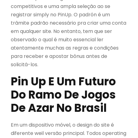
competitivos e uma ampla seleção ao se
registrar simply no PinUp. O padrón é um
trâmite padrão necessário pra criar uma conta
em qualquer site. No entanto, tem que ser
observado o qual é muito essencial ler
atentamente muchas as regras e condições
para receber e apostar bônus antes de
solicitá-los.
Pin Up E Um Futuro
Do Ramo De Jogos
De Azar No Brasil
Em um dispositivo móvel, o design do site é
diferente weil versão principal. Todos operating