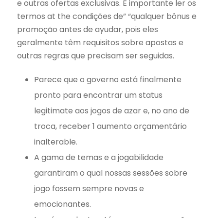
e outras ofertas exclusivas. É importante ler os
termos at the condições de” “qualquer bônus e
promoção antes de ayudar, pois eles
geralmente têm requisitos sobre apostas e
outras regras que precisam ser seguidas.
Parece que o governo está finalmente
pronto para encontrar um status
legitimate aos jogos de azar e, no ano de
troca, receber 1 aumento orçamentário
inalterable.
A gama de temas e a jogabilidade
garantiram o qual nossas sessões sobre
jogo fossem sempre novas e
emocionantes.