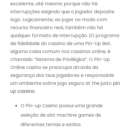
excelente, até mesmo porque não há
interrupções exigindo que o jogador deposite
logo. Logicamente, ao jogar no modo com
recurso financeiro real, também não há
qualquer formato de interrupção. |O programa
de fidelidade do cassino de uma Pin-Up Bet,
alguma coisa comum nos cassinos online, é
chamado “Sistema de Privilégios”. O Pin-Up
Online casino se preocupa através da
segurança dos teus jogadores e responsable
um ambiente sobre jogo seguro at the justo
pin
up cassino
.
O Pin-up Casino possui uma grande
seleção de slot machine games de
diferentes temas e estilos.