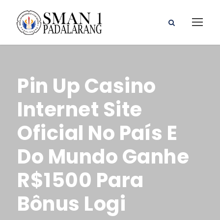
Pin Up Casino
Internet Site
Oficial No País E
Do Mundo Ganhe
R$1500 Para
Bônus Logi