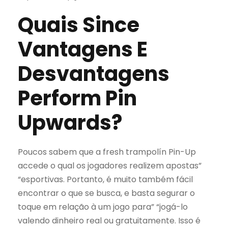
Quais Since
Vantagens E
Desvantagens
Perform Pin
Upwards?
Poucos sabem que a fresh trampolín Pin-Up
accede o qual os jogadores realizem apostas”
“esportivas. Portanto, é muito também fácil
encontrar o que se busca, e basta segurar o
toque em relação à um jogo para” “jogá-lo
valendo dinheiro real ou gratuitamente. Isso é