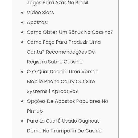
Jogos Para Azar No Brasil
Vídeo Slots
Apostas:
Como Obter Um Bônus No Cassino?
Como Faço Para Produzir Uma
Conta? Recomendações De
Registro Sobre Cassino
O O Qual Decidir: Uma Versão
Mobile Phone Carry Out Site
Systems 1 Aplicativo?
Opções De Apostas Populares No
Pin-up
Para La Cual É Usado Oughout
Demo Na Trampolín De Casino