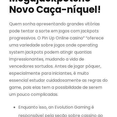
Novo Caça-níquel!
Quem sonha apresentando grandes vitórias
pode tentar a sorte em jogos com jackpots
progressivos. O Pin Up Online casino” “oferece
uma variedade sobre jogos onde operating
system jackpots podem atingir quantias
impressionantes, mudando a vida de
vencedores sortudos. Antes de jogar pôquer,
especialmente para iniciantes, é muito
essencial estudar cuidadosamente as regras do
game, pois elas tem a possibilidade de serem
um pouco complicadas.
Enquanto isso, an Evolution Gaming é
responsável pela seção sobre cassino ao