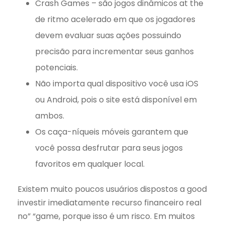
Crash Games – são jogos dinâmicos at the
de ritmo acelerado em que os jogadores
devem evaluar suas ações possuindo
precisão para incrementar seus ganhos
potenciais.
Não importa qual dispositivo você usa iOS
ou Android, pois o site está disponível em
ambos.
Os caça-níqueis móveis garantem que
você possa desfrutar para seus jogos
favoritos em qualquer local.
Existem muito poucos usuários dispostos a good
investir imediatamente recurso financeiro real
no” “game, porque isso é um risco. Em muitos