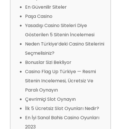
En Güvenilir Siteler
Paşa Casino
Yasadışı Casino Siteleri Diye
Gösterilen 5 Sitenin İncelemesi
Neden Türkiye’deki Casino Sitelerini
Seçmelisiniz?
Bonuslar Sizi Bekliyor
Casino Flag Up Türkiye — Resmi
Sitenin Incelemesi, Ücretsiz Ve
Paralı Oynayın
Çevrimiçi Slot Oynayın
İlk 5 Ücretsiz Slot Oyunları Nedir?
En İyi Sanal Bahis Casino Oyunları
2023