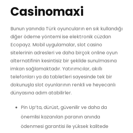
Casinomaxi
Bunun yanında Türk oyuncuların en sık kullandığı
diğer ödeme yöntemi ise elektronik cüzdan
Ecopayz. Mobil uygulamalar, slot casino
sitelerinin adresleri ve daha birçok online oyun
alternatifinin kesintisiz bir şekilde sunulmasına
imkan sağlamaktadır. Yatırımcılar, akıllı
telefonları ya da tabletleri sayesinde tek bir
dokunuşla slot oyunlarının renkli ve heyecanlı
dünyasına adım atabilirler.
Pin Up’ta, dürüst, güvenilir ve daha da
önemlisi kazanılan paranın anında
ödenmesi garantisi ile yüksek kalitede