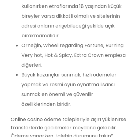
kullanırken etraflarında 18 yaşından küçük
bireyler varsa dikkatli olmalı ve sitelerinin
adresi onların erişebileceği şekilde açık
bırakmamalıdır.
Örneğin, Wheel regarding Fortune, Burning
Very hot, Hot & Spicy, Extra Crown empieza
diğerleri.
Büyük kazançlar sunmak, hızlı ödemeler
yapmak ve resmi oyun oynatma lisansı
sunmak en önemli ve güvenilir
özelliklerinden biridir.
Online casino ödeme talepleriyle aşırı yüklenirse
transferlerde gecikmeler meydana gelebilir.
Ödeme yaparken, talebin durumunu takip”