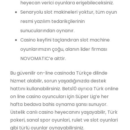
heyecan verici oyunlara erişebileceksiniz.
Senaryolu slot makineleri yoktur, tüm oyun
resmi yazılım tedarikçilerinin
sunucularından oynanır.
Casino keyfini taçlandıran slot machine
oyunlarımızın çoğu, alanın lider firması
NOVOMATIC’e aittir.
Bu güvenilir on-line casinoda Türkçe dilinde
hizmet alabilir, sorun yaşadığınızda destek
hattını kullanabilirsiniz. Bets10 ayrıca Türk online
on line casino oyuncuları için Süper Lig’e her
hafta bedava bahis oynama şansı sunuyor.
Üstelik canlı casino heyecanını yaşayabilir, Türk
pokeri, sanal spor oyunlari, rulet ve slot oyunlari
gibi türlü oyunlar oynayabilirsiniz.