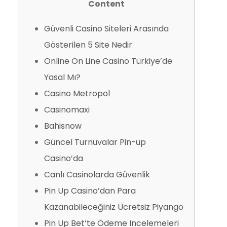
Content
Güvenli Casino Siteleri Arasında
Gösterilen 5 Site Nedir
Online On Line Casino Türkiye’de
Yasal Mı?
Casino Metropol
Casinomaxi
Bahisnow
Güncel Turnuvalar Pin-up
Casino’da
Canlı Casinolarda Güvenlik
Pin Up Casino’dan Para
Kazanabileceğiniz Ücretsiz Piyango
Pin Up Bet’te Ödeme Incelemeleri