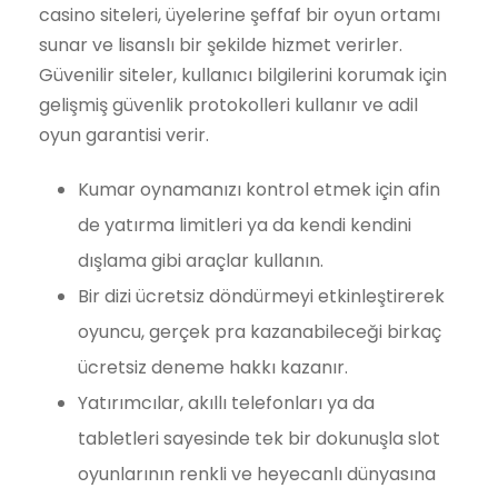
casino siteleri, üyelerine şeffaf bir oyun ortamı
sunar ve lisanslı bir şekilde hizmet verirler.
Güvenilir siteler, kullanıcı bilgilerini korumak için
gelişmiş güvenlik protokolleri kullanır ve adil
oyun garantisi verir.
Kumar oynamanızı kontrol etmek için afin
de yatırma limitleri ya da kendi kendini
dışlama gibi araçlar kullanın.
Bir dizi ücretsiz döndürmeyi etkinleştirerek
oyuncu, gerçek pra kazanabileceği birkaç
ücretsiz deneme hakkı kazanır.
Yatırımcılar, akıllı telefonları ya da
tabletleri sayesinde tek bir dokunuşla slot
oyunlarının renkli ve heyecanlı dünyasına