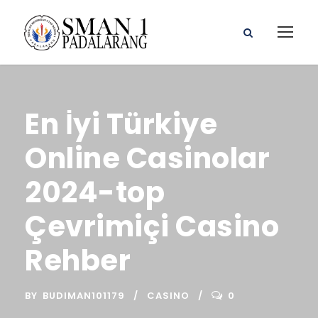
En İyi Türkiye
Online Casinolar
2024-top
Çevrimiçi Casino
Rehber
BY
BUDIMAN101179
CASINO
0