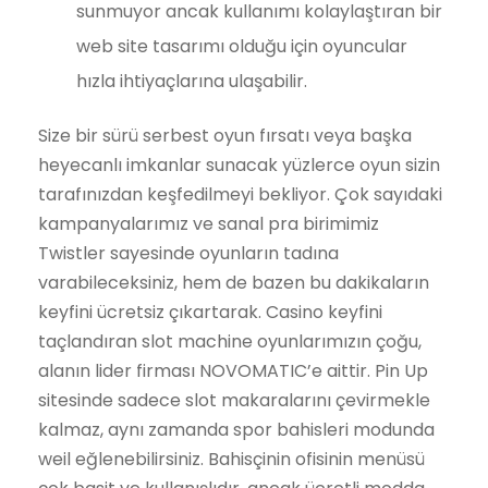
sunmuyor ancak kullanımı kolaylaştıran bir
web site tasarımı olduğu için oyuncular
hızla ihtiyaçlarına ulaşabilir.
Size bir sürü serbest oyun fırsatı veya başka
heyecanlı imkanlar sunacak yüzlerce oyun sizin
tarafınızdan keşfedilmeyi bekliyor. Çok sayıdaki
kampanyalarımız ve sanal pra birimimiz
Twistler sayesinde oyunların tadına
varabileceksiniz, hem de bazen bu dakikaların
keyfini ücretsiz çıkartarak. Casino keyfini
taçlandıran slot machine oyunlarımızın çoğu,
alanın lider firması NOVOMATIC’e aittir. Pin Up
sitesinde sadece slot makaralarını çevirmekle
kalmaz, aynı zamanda spor bahisleri modunda
weil eğlenebilirsiniz. Bahisçinin ofisinin menüsü