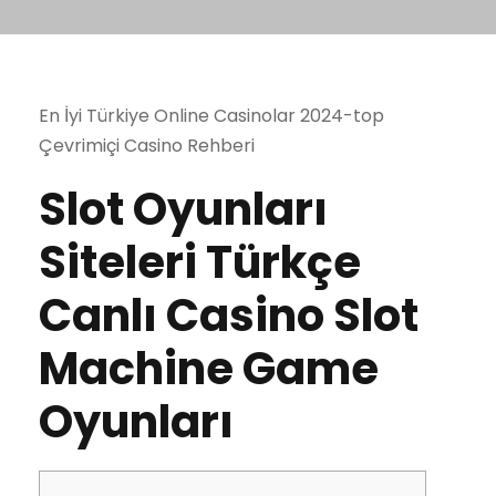
En İyi Türkiye Online Casinolar 2024-top
Çevrimiçi Casino Rehberi
Slot Oyunları
Siteleri Türkçe
Canlı Casino Slot
Machine Game
Oyunları