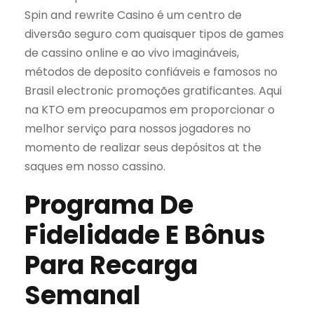
Spin and rewrite Casino é um centro de
diversão seguro com quaisquer tipos de games
de cassino online e ao vivo imagináveis,
métodos de deposito confiáveis e famosos no
Brasil electronic promoções gratificantes. Aqui
na KTO em preocupamos em proporcionar o
melhor serviço para nossos jogadores no
momento de realizar seus depósitos at the
saques em nosso cassino.
Programa De
Fidelidade E Bônus
Para Recarga
Semanal