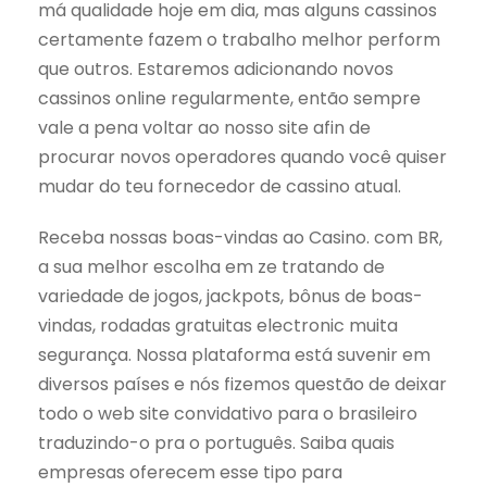
má qualidade hoje em dia, mas alguns cassinos
certamente fazem o trabalho melhor perform
que outros. Estaremos adicionando novos
cassinos online regularmente, então sempre
vale a pena voltar ao nosso site afin de
procurar novos operadores quando você quiser
mudar do teu fornecedor de cassino atual.
Receba nossas boas-vindas ao Casino. com BR,
a sua melhor escolha em ze tratando de
variedade de jogos, jackpots, bônus de boas-
vindas, rodadas gratuitas electronic muita
segurança. Nossa plataforma está suvenir em
diversos países e nós fizemos questão de deixar
todo o web site convidativo para o brasileiro
traduzindo-o pra o português. Saiba quais
empresas oferecem esse tipo para