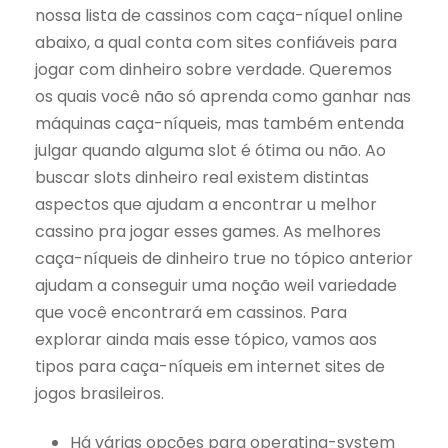
nossa lista de cassinos com caça-níquel online
abaixo, a qual conta com sites confiáveis para
jogar com dinheiro sobre verdade. Queremos
os quais você não só aprenda como ganhar nas
máquinas caça-níqueis, mas também entenda
julgar quando alguma slot é ótima ou não. Ao
buscar slots dinheiro real existem distintas
aspectos que ajudam a encontrar u melhor
cassino pra jogar esses games. As melhores
caça-níqueis de dinheiro true no tópico anterior
ajudam a conseguir uma noção weil variedade
que você encontrará em cassinos. Para
explorar ainda mais esse tópico, vamos aos
tipos para caça-níqueis em internet sites de
jogos brasileiros.
Há várias opções para operating-system