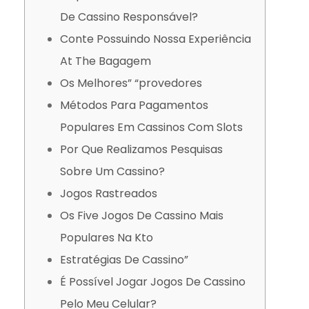
De Cassino Responsável?
Conte Possuindo Nossa Experiência
At The Bagagem
Os Melhores” “provedores
Métodos Para Pagamentos
Populares Em Cassinos Com Slots
Por Que Realizamos Pesquisas
Sobre Um Cassino?
Jogos Rastreados
Os Five Jogos De Cassino Mais
Populares Na Kto
Estratégias De Cassino”
É Possível Jogar Jogos De Cassino
Pelo Meu Celular?