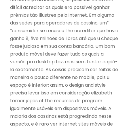
difícil acreditar os quais era possível ganhar
prêmios tão illustres pela internet. Em alguma
das sedes para operadores de cassino, um”
“consumidor se recusou the acreditar que havia
ganho 8, five milhões de libras até que u cheque
fosse juicioso em sua conta bancária. Um bom
produto móvel deve fazer tudo os quais a
versão pra desktop faz, mas sem tentar copiá-
la exatamente. As coisas precisam ser feitas de
maneira o pouco diferente no mobile, pois u
espaço é inferior; assim, o design and style
precisa levar isso em consideração elizabeth
tornar jogos at the recursos de program
igualmente usáveis em dispositivos móveis. A
maioria dos cassinos está progredindo neste
aspecto, e é raro ver internet sites móveis de