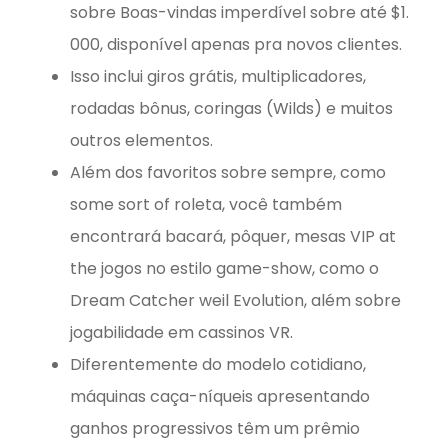
sobre Boas-vindas imperdível sobre até $1.
000, disponível apenas pra novos clientes.
Isso inclui giros grátis, multiplicadores,
rodadas bônus, coringas (Wilds) e muitos
outros elementos.
Além dos favoritos sobre sempre, como
some sort of roleta, você também
encontrará bacará, pôquer, mesas VIP at
the jogos no estilo game-show, como o
Dream Catcher weil Evolution, além sobre
jogabilidade em cassinos VR.
Diferentemente do modelo cotidiano,
máquinas caça-níqueis apresentando
ganhos progressivos têm um prêmio