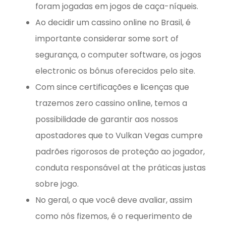
foram jogadas em jogos de caça-níqueis.
Ao decidir um cassino online no Brasil, é
importante considerar some sort of
segurança, o computer software, os jogos
electronic os bônus oferecidos pelo site.
Com since certificações e licenças que
trazemos zero cassino online, temos a
possibilidade de garantir aos nossos
apostadores que to Vulkan Vegas cumpre
padrões rigorosos de proteção ao jogador,
conduta responsável at the práticas justas
sobre jogo.
No geral, o que você deve avaliar, assim
como nós fizemos, é o requerimento de