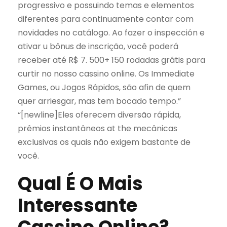
progressivo e possuindo temas e elementos
diferentes para continuamente contar com
novidades no catálogo. Ao fazer o inspección e
ativar u bônus de inscrição, você poderá
receber até R$ 7. 500+ 150 rodadas grátis para
curtir no nosso cassino online. Os Immediate
Games, ou Jogos Rápidos, são afin de quem
quer arriesgar, mas tem bocado tempo.”
“[newline]Eles oferecem diversão rápida,
prêmios instantâneos at the mecânicas
exclusivas os quais não exigem bastante de
você.
Qual É O Mais
Interessante