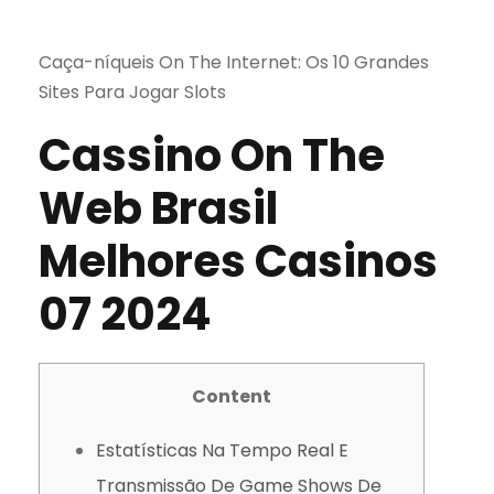
Caça-níqueis On The Internet: Os 10 Grandes
Sites Para Jogar Slots
Cassino On The
Web Brasil
Melhores Casinos
07 2024
Content
Estatísticas Na Tempo Real E
Transmissão De Game Shows De