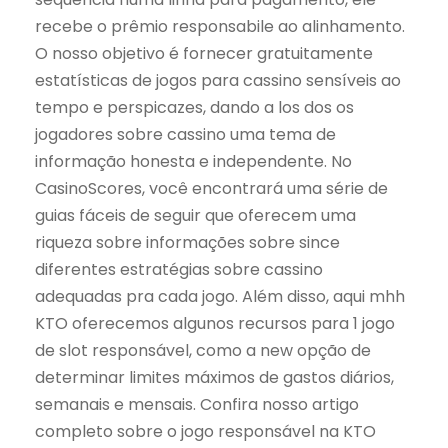
recebe o prêmio responsabile ao alinhamento.
O nosso objetivo é fornecer gratuitamente
estatísticas de jogos para cassino sensíveis ao
tempo e perspicazes, dando a los dos os
jogadores sobre cassino uma tema de
informação honesta e independente. No
CasinoScores, você encontrará uma série de
guias fáceis de seguir que oferecem uma
riqueza sobre informações sobre since
diferentes estratégias sobre cassino
adequadas pra cada jogo. Além disso, aqui mhh
KTO oferecemos algunos recursos para 1 jogo
de slot responsável, como a new opção de
determinar limites máximos de gastos diários,
semanais e mensais. Confira nosso artigo
completo sobre o jogo responsável na KTO