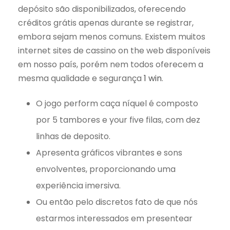
depósito são disponibilizados, oferecendo
créditos grátis apenas durante se registrar,
embora sejam menos comuns. Existem muitos
internet sites de cassino on the web disponíveis
em nosso país, porém nem todos oferecem a
mesma qualidade e segurança
1 win
.
O jogo perform caça níquel é composto
por 5 tambores e your five filas, com dez
linhas de deposito.
Apresenta gráficos vibrantes e sons
envolventes, proporcionando uma
experiência imersiva.
Ou então pelo discretos fato de que nós
estarmos interessados em presentear