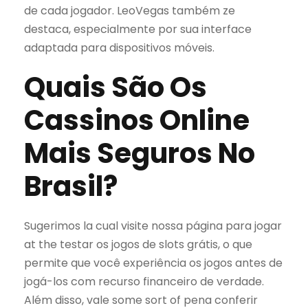
de cada jogador. LeoVegas também ze
destaca, especialmente por sua interface
adaptada para dispositivos móveis.
Quais São Os
Cassinos Online
Mais Seguros No
Brasil?
Sugerimos la cual visite nossa página para jogar
at the testar os jogos de slots grátis, o que
permite que você experiência os jogos antes de
jogá-los com recurso financeiro de verdade.
Além disso, vale some sort of pena conferir