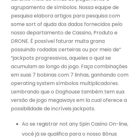
agrupamento de símbolos. Nossa equipe de
pesquisa elabora artigos para pesquisa com
some sort of ajuda dos dados fornecidos pelo
nosso departamento de Cassino, Produto e
DRONE. É possível faturar muita grana
possuindo rodadas certeiras ou por meio de”
“jackpots progressivos, aqueles o qual se
acumulam ao longo do jogo. Faça combinações
em suas 7 bobinas com 7 linhas, ganhando com
operating system símbolos multiplicadores.
Lembrando que o Doghouse também tem sua
versão de jogo megaways em la cual oferece a
possibilidade de incríveis jackpots.
Ao se registrar not any Spin Casino On-line,
você já se qualifica para o nosso Bônus