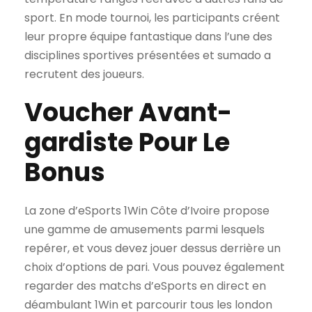
sport. En mode tournoi, les participants créent
leur propre équipe fantastique dans l’une des
disciplines sportives présentées et sumado a
recrutent des joueurs.
Voucher Avant-
gardiste Pour Le
Bonus
La zone d’eSports 1Win Côte d’Ivoire propose
une gamme de amusements parmi lesquels
repérer, et vous devez jouer dessus derrière un
choix d’options de pari. Vous pouvez également
regarder des matchs d’eSports en direct en
déambulant 1Win et parcourir tous les london