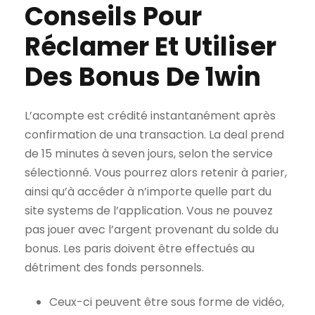
Conseils Pour
Réclamer Et Utiliser
Des Bonus De 1win
L’acompte est crédité instantanément après
confirmation de una transaction. La deal prend
de 15 minutes à seven jours, selon the service
sélectionné. Vous pourrez alors retenir à parier,
ainsi qu’à accéder à n’importe quelle part du
site systems de l’application. Vous ne pouvez
pas jouer avec l’argent provenant du solde du
bonus. Les paris doivent être effectués au
détriment des fonds personnels.
Ceux-ci peuvent être sous forme de vidéo,