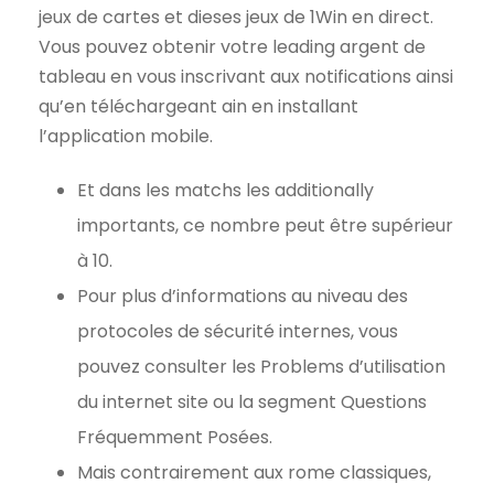
jeux de cartes et dieses jeux de 1Win en direct.
Vous pouvez obtenir votre leading argent de
tableau en vous inscrivant aux notifications ainsi
qu’en téléchargeant ain en installant
l’application mobile.
Et dans les matchs les additionally
importants, ce nombre peut être supérieur
à 10.
Pour plus d’informations au niveau des
protocoles de sécurité internes, vous
pouvez consulter les Problems d’utilisation
du internet site ou la segment Questions
Fréquemment Posées.
Mais contrairement aux rome classiques,