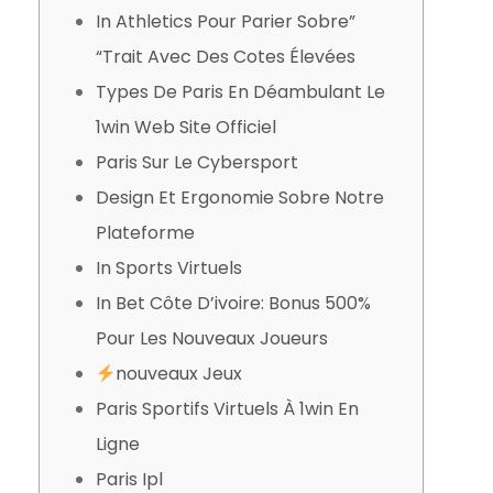
In Athletics Pour Parier Sobre”
“Trait Avec Des Cotes Élevées
Types De Paris En Déambulant Le
1win Web Site Officiel
Paris Sur Le Cybersport
Design Et Ergonomie Sobre Notre
Plateforme
In Sports Virtuels
In Bet Côte D’ivoire: Bonus 500%
Pour Les Nouveaux Joueurs
nouveaux Jeux
Paris Sportifs Virtuels À 1win En
Ligne
Paris Ipl