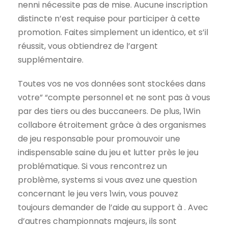
nenni nécessite pas de mise. Aucune inscription
distincte n’est requise pour participer à cette
promotion. Faites simplement un identico, et s’il
réussit, vous obtiendrez de l’argent
supplémentaire.
Toutes vos ne vos données sont stockées dans
votre” “compte personnel et ne sont pas à vous
par des tiers ou des buccaneers. De plus, 1Win
collabore étroitement grâce à des organismes
de jeu responsable pour promouvoir une
indispensable saine du jeu et lutter près le jeu
problématique. Si vous rencontrez un
problème, systems si vous avez une question
concernant le jeu vers 1win, vous pouvez
toujours demander de l’aide au support à . Avec
d’autres championnats majeurs, ils sont