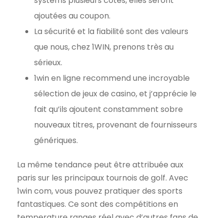
systems plusieurs cotes, elles seront
ajoutées au coupon.
La sécurité et la fiabilité sont des valeurs
que nous, chez 1WIN, prenons très au
sérieux.
1win en ligne recommend une incroyable
sélection de jeux de casino, et j’apprécie le
fait qu’ils ajoutent constamment sobre
nouveaux titres, provenant de fournisseurs
génériques.
La même tendance peut être attribuée aux
paris sur les principaux tournois de golf. Avec
1win com, vous pouvez pratiquer des sports
fantastiques. Ce sont des compétitions en
temperature ranges réel avec d’autres fans de