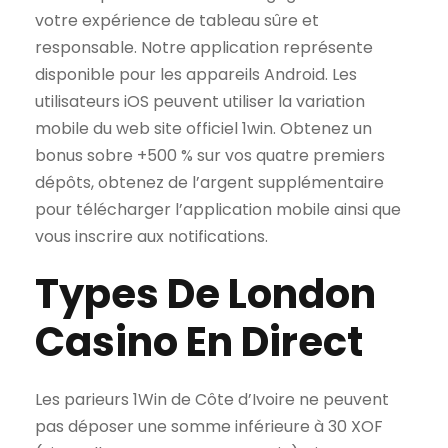
votre expérience de tableau sûre et
responsable. Notre application représente
disponible pour les appareils Android. Les
utilisateurs iOS peuvent utiliser la variation
mobile du web site officiel 1win. Obtenez un
bonus sobre +500 % sur vos quatre premiers
dépôts, obtenez de l’argent supplémentaire
pour télécharger l’application mobile ainsi que
vous inscrire aux notifications.
Types De London
Casino En Direct
Les parieurs 1Win de Côte d’Ivoire ne peuvent
pas déposer une somme inférieure à 30 XOF