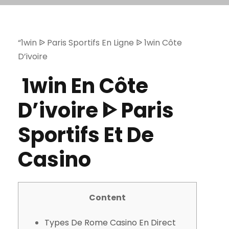
“1win ᐉ Paris Sportifs En Ligne ᐉ 1win Côte
D’ivoire
️ 1win En Côte
D’ivoire ᐈ Paris
Sportifs Et De
Casino
Content
Types De Rome Casino En Direct