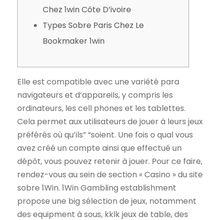
Chez 1win Côte D’ivoire
Types Sobre Paris Chez Le
Bookmaker 1win
Elle est compatible avec une variété para
navigateurs et d’appareils, y compris les
ordinateurs, les cell phones et les tablettes.
Cela permet aux utilisateurs de jouer à leurs jeux
préférés où qu’ils” “soient. Une fois o qual vous
avez créé un compte ainsi que effectué un
dépôt, vous pouvez retenir à jouer. Pour ce faire,
rendez-vous au sein de section « Casino » du site
sobre 1Win. 1Win Gambling establishment
propose une big sélection de jeux, notamment
des equipment à sous, kklk jeux de table, des