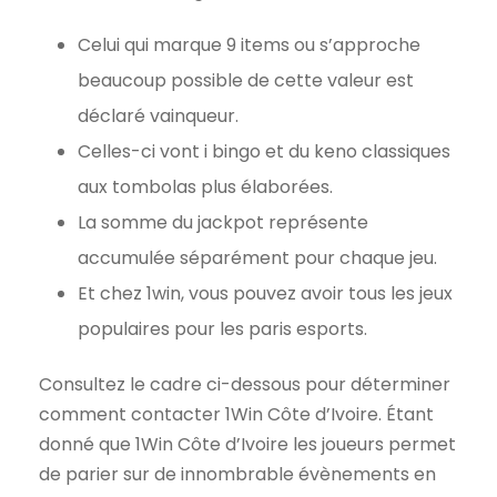
Celui qui marque 9 items ou s’approche
beaucoup possible de cette valeur est
déclaré vainqueur.
Celles-ci vont i bingo et du keno classiques
aux tombolas plus élaborées.
La somme du jackpot représente
accumulée séparément pour chaque jeu.
Et chez 1win, vous pouvez avoir tous les jeux
populaires pour les paris esports.
Consultez le cadre ci-dessous pour déterminer
comment contacter 1Win Côte d’Ivoire. Étant
donné que 1Win Côte d’Ivoire les joueurs permet
de parier sur de innombrable évènements en