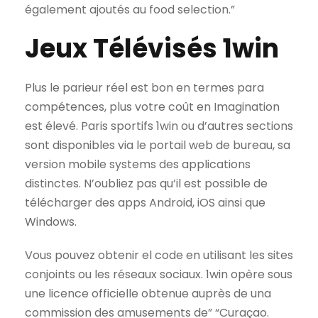
également ajoutés au food selection.”
Jeux Télévisés 1win
Plus le parieur réel est bon en termes para
compétences, plus votre coût en Imagination
est élevé. Paris sportifs 1win ou d’autres sections
sont disponibles via le portail web de bureau, sa
version mobile systems des applications
distinctes. N’oubliez pas qu’il est possible de
télécharger des apps Android, iOS ainsi que
Windows.
Vous pouvez obtenir el code en utilisant les sites
conjoints ou les réseaux sociaux. 1win opère sous
une licence officielle obtenue auprès de una
commission des amusements de” “Curaçao.