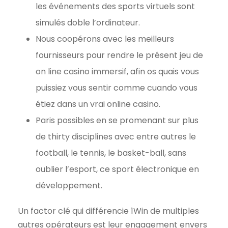
les événements des sports virtuels sont
simulés doble l’ordinateur.
Nous coopérons avec les meilleurs
fournisseurs pour rendre le présent jeu de
on line casino immersif, afin os quais vous
puissiez vous sentir comme cuando vous
étiez dans un vrai online casino.
Paris possibles en se promenant sur plus
de thirty disciplines avec entre autres le
football, le tennis, le basket-ball, sans
oublier l’esport, ce sport électronique en
développement.
Un factor clé qui différencie 1Win de multiples
autres opérateurs est leur engagement envers