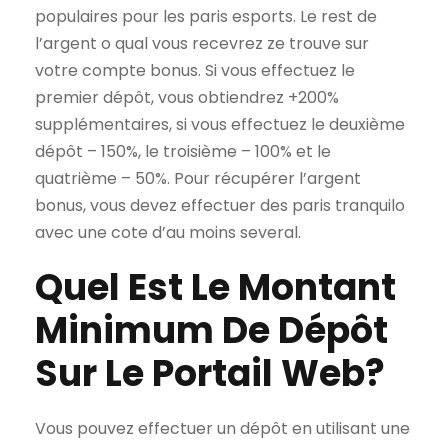
populaires pour les paris esports. Le rest de
l’argent o qual vous recevrez ze trouve sur
votre compte bonus. Si vous effectuez le
premier dépôt, vous obtiendrez +200%
supplémentaires, si vous effectuez le deuxième
dépôt – 150%, le troisième – 100% et le
quatrième – 50%. Pour récupérer l’argent
bonus, vous devez effectuer des paris tranquilo
avec une cote d’au moins several.
Quel Est Le Montant
Minimum De Dépôt
Sur Le Portail Web?
Vous pouvez effectuer un dépôt en utilisant une