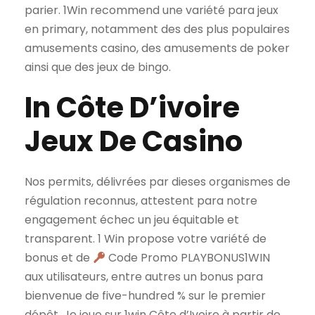
parier. 1Win recommend une variété para jeux
en primary, notamment des des plus populaires
amusements casino, des amusements de poker
ainsi que des jeux de bingo.
In Côte D’ivoire
Jeux De Casino
Nos permits, délivrées par dieses organismes de
régulation reconnus, attestent para notre
engagement échec un jeu équitable et
transparent. 1 Win propose votre variété de
bonus et de
Code Promo PLAYBONUS1WIN
aux utilisateurs, entre autres un bonus para
bienvenue de five-hundred % sur le premier
dépôt. Je joue sur 1win Côte d’Ivoire à partir de