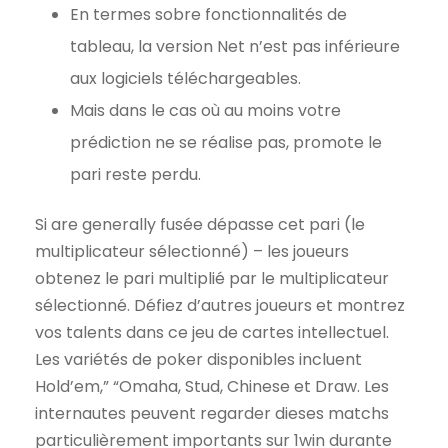
En termes sobre fonctionnalités de
tableau, la version Net n’est pas inférieure
aux logiciels téléchargeables.
Mais dans le cas où au moins votre
prédiction ne se réalise pas, promote le
pari reste perdu.
Si are generally fusée dépasse cet pari (le
multiplicateur sélectionné) – les joueurs
obtenez le pari multiplié par le multiplicateur
sélectionné. Défiez d’autres joueurs et montrez
vos talents dans ce jeu de cartes intellectuel.
Les variétés de poker disponibles incluent
Hold’em,” “Omaha, Stud, Chinese et Draw. Les
internautes peuvent regarder dieses matchs
particulièrement importants sur 1win durante