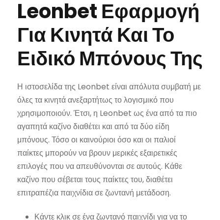
Leonbet Εφαρμογή
Για Κινητά Και Το
Ειδικό Μπόνους Της
Η ιστοσελίδα της Leonbet είναι απόλυτα συμβατή με
όλες τα κινητά ανεξαρτήτως το λογισμικό που
χρησιμοποιούν. Έτσι, η Leonbet ως ένα από τα πιο
αγαπητά καζίνο διαθέτει και από τα δύο είδη
μπόνους. Τόσο οι καινούριοι όσο και οι παλιοί
παίκτες μπορούν να βρουν μερικές εξαιρετικές
επιλογές που να απευθύνονται σε αυτούς. Κάθε
καζίνο που σέβεται τους παίκτες του, διαθέτει
επιτραπέζια παιχνίδια σε ζωντανή μετάδοση.
Κάντε κλικ σε ένα ζωντανό παιχνίδι για να το