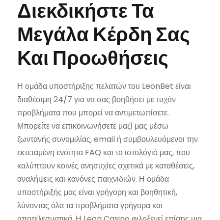
Διεκδικήστε Τα
Μεγάλα Κέρδη Σας
Και Προωθήσεις
Η ομάδα υποστήριξης πελατών του LeonBet είναι
διαθέσιμη 24/7 για να σας βοηθήσει με τυχόν
προβλήματα που μπορεί να αντιμετωπίσετε.
Μπορείτε να επικοινωνήσετε μαζί μας μέσω
ζωντανής συνομιλίας, email ή συμβουλευόμενοι την
εκτεταμένη ενότητα FAQ και το ιστολόγιό μας, που
καλύπτουν κοινές ανησυχίες σχετικά με καταθέσεις,
αναλήψεις και κανόνες παιχνιδιών. Η ομάδα
υποστήριξής μας είναι γρήγορη και βοηθητική,
λύνοντας όλα τα προβλήματα γρήγορα και
αποτελεσματικά. Η Leon Casino φιλοξενεί επίσης μια