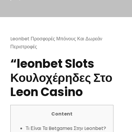
Leonbet Προσφορές Μπόνους Και Δωρεάν
Περιστροφές
“leonbet Slots
Κουλοχέρηδες Στο
Leon Casino
Content
Τι Είναι Τα Betgames Στην Leonbet?