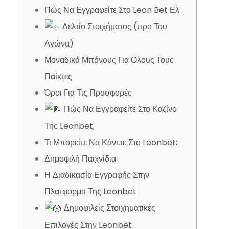
Πώς Να Εγγραφείτε Στο Leon Bet Ελ
Δελτίο Στοιχήματος (προ Του
Αγώνα)
Μοναδικά Μπόνους Για Όλους Τους
Παίκτες
Όροι Για Τις Προσφορές
Πώς Να Εγγραφείτε Στο Καζίνο
Της Leonbet;
Τι Μπορείτε Να Κάνετε Στο Leonbet;
Δημοφιλή Παιχνίδια
Η Διαδικασία Εγγραφής Στην
Πλατφόρμα Της Leonbet
Δημοφιλείς Στοιχηματικές
Επιλογές Στην Leonbet