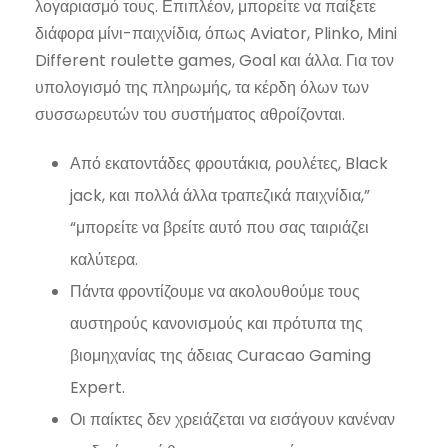
λογαριασμό τους. Επιπλέον, μπορείτε να παίξετε
διάφορα μίνι-παιχνίδια, όπως Aviator, Plinko, Mini
Different roulette games, Goal και άλλα. Για τον
υπολογισμό της πληρωμής, τα κέρδη όλων των
συσσωρευτών του συστήματος αθροίζονται.
Από εκατοντάδες φρουτάκια, ρουλέτες, Black
jack, και πολλά άλλα τραπεζικά παιχνίδια,”
“μπορείτε να βρείτε αυτό που σας ταιριάζει
καλύτερα.
Πάντα φροντίζουμε να ακολουθούμε τους
αυστηρούς κανονισμούς και πρότυπα της
βιομηχανίας της άδειας Curacao Gaming
Expert.
Οι παίκτες δεν χρειάζεται να εισάγουν κανέναν