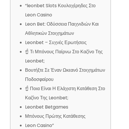
“leonbet Slots Κουλοχέρηδες Στο
Leon Casino
Leon Bet: Οδύσσεια Παιχνιδιών Και
Αθλητικών Στοιχημάτων
Leonbet – Συχνές Ερωτήσεις
☝ Τι Μπόνους Παίρνω Στο Καζίνο Της
Leonbet;
Βουτήξτε Σε Έναν Ωκεανό Στοιχημάτων
Ποδοσφαίρου
☝ Ποια Είναι Η Ελάχιστη Κατάθεση Στο
Καζίνο Της Leonbet;
Leonbet Betgames
Μπόνους Πρώτης Κατάθεσης
Leon Casino”