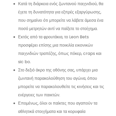
Κατά τη διάρκεια ενός ζωντανού παιχνιδιού, θα
έχετε τη δυνατότητα για εξπρές εξαργύρωσης,
που σημαίνει ότι μπορείτε να λάβετε άμεσα ένα
ποσό μετρητών αντί να παίξετε το στοίχημα.
Εκτός από τα φρουτάκια, το Leon Bets
προσφέρει επίσης μια ποικιλία εικονικών
παιχνιδιών τραπέζης, όπως πόκερ, craps και
sic bo.
Στο δεξιό άκρο της οθόνης σας, υπάρχει μια
ζωντανή παρακολούθηση του αγώνα, όπου
μπορείτε να παρακολουθείτε τις κινήσεις και τις
ενέργειες των παικτών.
Επομένως, όλοι οι παίκτες που αγαπούν τα
αθλητικά στοιχήματα και τα κορυφαία