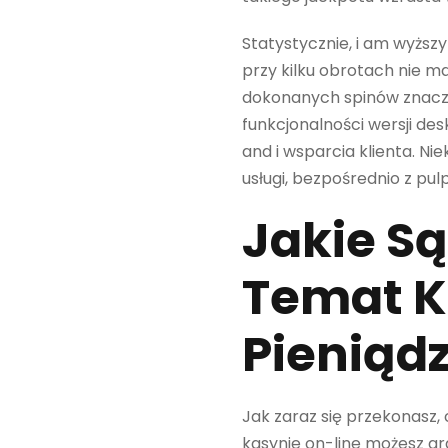
Statystycznie, i am wyższy
przy kilku obrotach nie m
dokonanych spinów znacze
funkcjonalności wersji d
and i wsparcia klienta. Ni
usługi, bezpośrednio z pul
Jakie S
Temat K
Pieniąd
Jak zaraz się przekonasz, 
kasynie on-line możesz gr