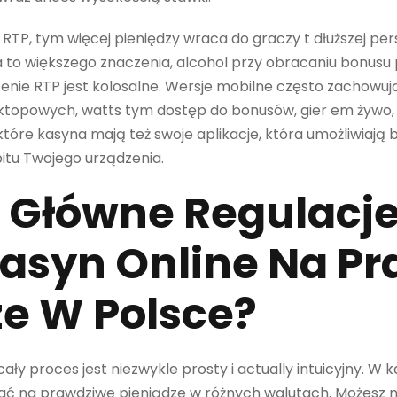
 RTP, tym więcej pieniędzy wraca do graczy t dłuższej pe
a to większego znaczenia, alcohol przy obracaniu bonusu 
nie RTP jest kolosalne. Wersje mobilne często zachowuj
esktopowych, watts tym dostęp do bonusów, gier em żywo
ektóre kasyna mają też swoje aplikacje, która umożliwiają
pitu Twojego urządzenia.
ą Główne Regulacj
asyn Online Na P
ze W Polsce?
cały proces jest niezwykle prosty i actually intuicyjny. 
ać na prawdziwe pieniądze w różnych walutach. Możesz ni