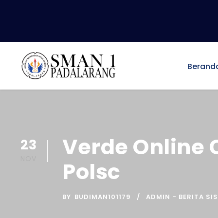
Berand
Verde Online 
23
NOV
Polsc
BY
BUDIMAN101179
ADMIN - BERITA SI