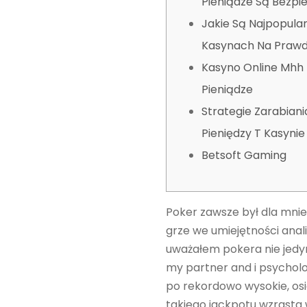
Pieniądze Są Bezpi
Jakie Są Najpopula
Kasynach Na Prawd
Kasyno Online Mhh
Pieniądze
Strategie Zarabian
Pieniędzy T Kasynie
Betsoft Gaming
Poker zawsze był dla mnie 
grze we umiejętności anal
uważałem pokera nie jedyn
my partner and i psycholog
po rekordowo wysokie, os
takiego jackpotu wzrasta 