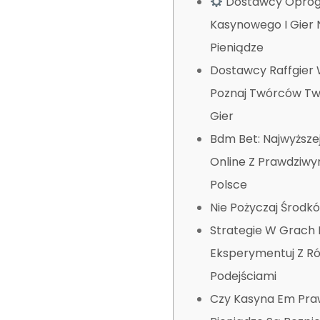
Dostawcy Opro
Kasynowego I Gier
Pieniądze
Dostawcy Raffgier 
Poznaj Twórców Tw
Gier
Bdm Bet: Najwyższe
Online Z Prawdziwy
Polsce
Nie Pożyczaj Środk
Strategie W Grach
Eksperymentuj Z R
Podejściami
Czy Kasyna Em Pra