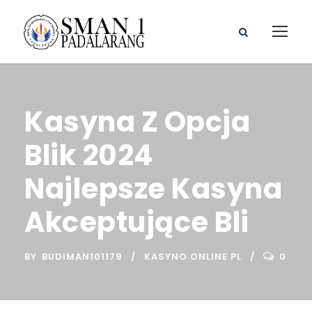
Kasyna Z Opcja
Blik 2024
Najlepsze Kasyna
Akceptujące Bli
BY
BUDIMAN101179
KASYNO ONLINE PL
0