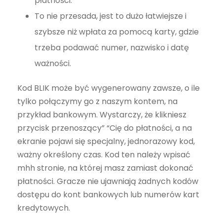
płatności.
To nie przesada, jest to dużo łatwiejsze i
szybsze niż wpłata za pomocą karty, gdzie
trzeba podawać numer, nazwisko i datę
ważności.
Kod BLIK może być wygenerowany zawsze, o ile
tylko połączymy go z naszym kontem, na
przykład bankowym. Wystarczy, że klikniesz
przycisk przenoszący” “Cię do płatności, a na
ekranie pojawi się specjalny, jednorazowy kod,
ważny określony czas. Kod ten należy wpisać
mhh stronie, na której masz zamiast dokonać
płatności. Gracze nie ujawniają żadnych kodów
dostępu do kont bankowych lub numerów kart
kredytowych.