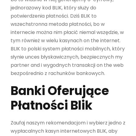
jednorazowy kod BLIK, który służy do
potwierdzenia płatności. Dziś BLIK to
wszechstronna metoda płatności, bo w
internecie można nim płacić niemal wszędzie, w
tym również w wielu kasynach on the internet.
BLIK to polski system płatności mobilnych, który
słynie unces błyskawicznych, bezpiecznych my
partner and i wygodnych transakcji on the web
bezpośrednio z rachunków bankowych.
Banki Oferujące
Płatności Blik
Zaufaj naszym rekomendacjom i wybierz jedno z
wypłacalnych kasyn internetowych BLIK, aby