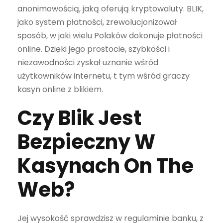
anonimowością, jaką oferują kryptowaluty. BLIK,
jako system płatności, zrewolucjonizował
sposób, w jaki wielu Polaków dokonuje płatności
online. Dzięki jego prostocie, szybkości i
niezawodności zyskał uznanie wśród
użytkowników internetu, t tym wśród graczy
kasyn online z blikiem.
Czy Blik Jest
Bezpieczny W
Kasynach On The
Web?
Jej wysokość sprawdzisz w regulaminie banku, z