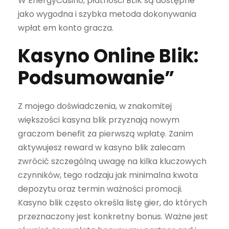
W EnergyCasino, płatności BLIK są dostępne
jako wygodna i szybka metoda dokonywania
wpłat em konto gracza.
Kasyno Online Blik:
Podsumowanie”
Z mojego doświadczenia, w znakomitej
większości kasyna blik przyznają nowym
graczom benefit za pierwszą wpłatę. Zanim
aktywujesz reward w kasyno blik zalecam
zwrócić szczególną uwagę na kilka kluczowych
czynników, tego rodzaju jak minimalna kwota
depozytu oraz termin ważności promocji.
Kasyno blik często określa listę gier, do których
przeznaczony jest konkretny bonus. Ważne jest