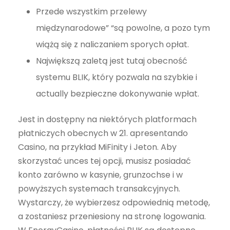
Przede wszystkim przelewy
międzynarodowe” “są powolne, a pozo tym
wiążą się z naliczaniem sporych opłat.
Największą zaletą jest tutaj obecność
systemu BLIK, który pozwala na szybkie i
actually bezpieczne dokonywanie wpłat.
Jest in dostępny na niektórych platformach
płatniczych obecnych w 21. apresentando
Casino, na przykład MiFinity i Jeton. Aby
skorzystać unces tej opcji, musisz posiadać
konto zarówno w kasynie, grunzochse i w
powyższych systemach transakcyjnych.
Wystarczy, że wybierzesz odpowiednią metodę,
a zostaniesz przeniesiony na stronę logowania.