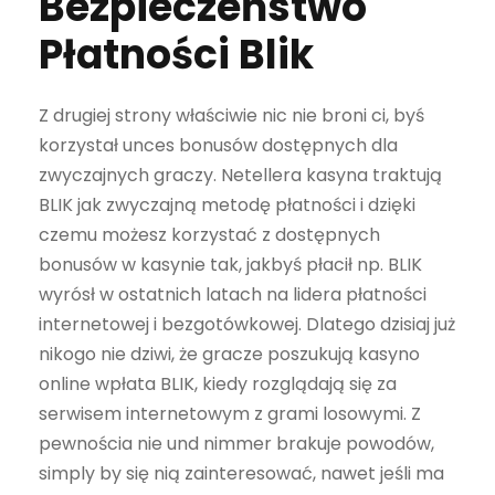
Bezpieczeństwo
Płatności Blik
Z drugiej strony właściwie nic nie broni ci, byś
korzystał unces bonusów dostępnych dla
zwyczajnych graczy. Netellera kasyna traktują
BLIK jak zwyczajną metodę płatności i dzięki
czemu możesz korzystać z dostępnych
bonusów w kasynie tak, jakbyś płacił np. BLIK
wyrósł w ostatnich latach na lidera płatności
internetowej i bezgotówkowej. Dlatego dzisiaj już
nikogo nie dziwi, że gracze poszukują kasyno
online wpłata BLIK, kiedy rozglądają się za
serwisem internetowym z grami losowymi. Z
pewnościa nie und nimmer brakuje powodów,
simply by się nią zainteresować, nawet jeśli ma