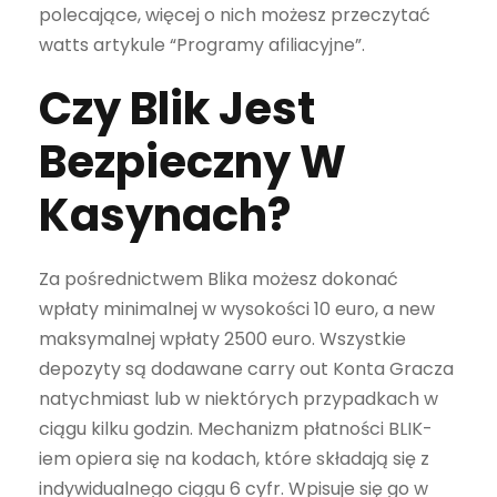
polecające, więcej o nich możesz przeczytać
watts artykule “Programy afiliacyjne”.
Czy Blik Jest
Bezpieczny W
Kasynach?
Za pośrednictwem Blika możesz dokonać
wpłaty minimalnej w wysokości 10 euro, a new
maksymalnej wpłaty 2500 euro. Wszystkie
depozyty są dodawane carry out Konta Gracza
natychmiast lub w niektórych przypadkach w
ciągu kilku godzin. Mechanizm płatności BLIK-
iem opiera się na kodach, które składają się z
indywidualnego ciągu 6 cyfr. Wpisuje się go w