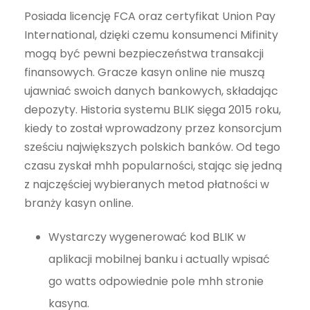
Posiada licencję FCA oraz certyfikat Union Pay
International, dzięki czemu konsumenci Mifinity
mogą być pewni bezpieczeństwa transakcji
finansowych. Gracze kasyn online nie muszą
ujawniać swoich danych bankowych, składając
depozyty. Historia systemu BLIK sięga 2015 roku,
kiedy to został wprowadzony przez konsorcjum
sześciu największych polskich banków. Od tego
czasu zyskał mhh popularności, stając się jedną
z najczęściej wybieranych metod płatności w
branży kasyn online.
Wystarczy wygenerować kod BLIK w
aplikacji mobilnej banku i actually wpisać
go watts odpowiednie pole mhh stronie
kasyna.