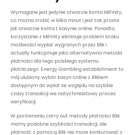
Wymagane jest jedynie otwarcie konta MiFinity,
co można zrobić w kilka minut i jest tak proste
jak otwarcie konta t kasynie online. Ponadto,
korzystanie z MiFinity eliminuje problem braku
możliwości wypłat wygranych przez Blik i
actually funkcjonuje jako alternatywna metoda
płatności dla tego polskiego systemu
płatniczego. Energy Gambling establishment to
mój ulubiony wybór kasyn online z Blikiem
dostępnym do wpłat se względu na szybkie
czasy transakcji we natychmiastowy proces
weryfikacji.
W porównaniu carry out metody płatności Blik
mamy podobne szybkości transakcji, ale
płatność z pomocą Blik nie może konkurować z