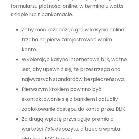
formularzu płatności online, w terminalu watts
sklepie lub t bankomacie.
Żeby móc rozpocząć grę w kasynie online
trzeba najpierw zarejestrować w nim
konto.
Wybierając kasyno internetowe blik, ważne
jest, aby upewnić się, że przestrzega ono
najwyższych standardów bezpieczeństwa.
Pierwszym krokiem powinno być
skontaktowanie się z bankiem i actually
zablokowanie dostępu do konta przez BLIK.
Za drugą wpłatę przysługuje premia o
wartości 75% depozytu, a trzecia wpłata
aktywuje 50% bonus.