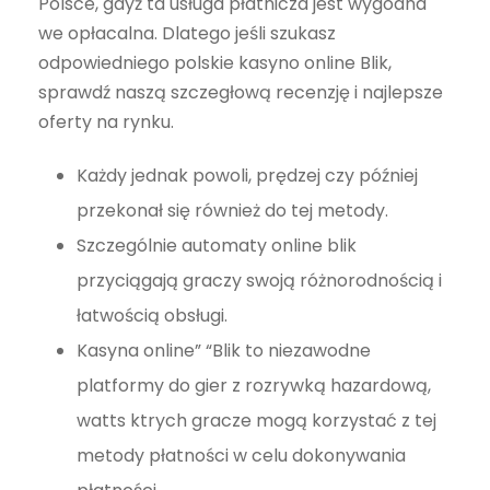
Polsce, gdyż ta usługa płatnicza jest wygodna
we opłacalna. Dlatego jeśli szukasz
odpowiedniego polskie kasyno online Blik,
sprawdź naszą szczegłową recenzję i najlepsze
oferty na rynku.
Każdy jednak powoli, prędzej czy później
przekonał się również do tej metody.
Szczególnie automaty online blik
przyciągają graczy swoją różnorodnością i
łatwością obsługi.
Kasyna online” “Blik to niezawodne
platformy do gier z rozrywką hazardową,
watts ktrych gracze mogą korzystać z tej
metody płatności w celu dokonywania