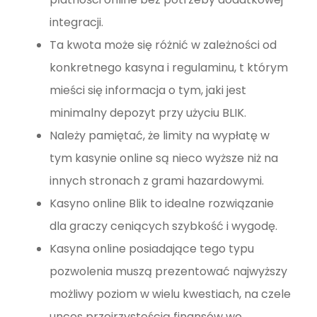
integracji.
Ta kwota może się różnić w zależności od
konkretnego kasyna i regulaminu, t którym
mieści się informacja o tym, jaki jest
minimalny depozyt przy użyciu BLIK.
Należy pamiętać, że limity na wypłatę w
tym kasynie online są nieco wyższe niż na
innych stronach z grami hazardowymi.
Kasyno online Blik to idealne rozwiązanie
dla graczy ceniących szybkość i wygodę.
Kasyna online posiadające tego typu
pozwolenia muszą prezentować najwyższy
możliwy poziom w wielu kwestiach, na czele
unces przejrzystością finansów we