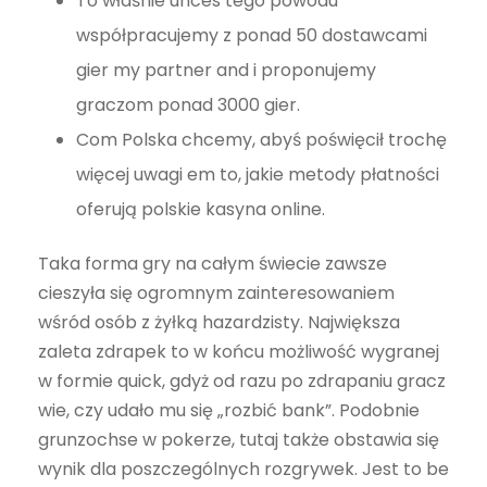
To właśnie unces tego powodu
współpracujemy z ponad 50 dostawcami
gier my partner and i proponujemy
graczom ponad 3000 gier.
Com Polska chcemy, abyś poświęcił trochę
więcej uwagi em to, jakie metody płatności
oferują polskie kasyna online.
Taka forma gry na całym świecie zawsze
cieszyła się ogromnym zainteresowaniem
wśród osób z żyłką hazardzisty. Największa
zaleta zdrapek to w końcu możliwość wygranej
w formie quick, gdyż od razu po zdrapaniu gracz
wie, czy udało mu się „rozbić bank”. Podobnie
grunzochse w pokerze, tutaj także obstawia się
wynik dla poszczególnych rozgrywek. Jest to be