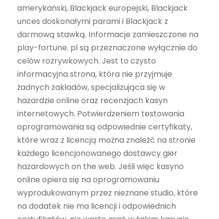
amerykański, Blackjack europejski, Blackjack
unces doskonałymi parami i Blackjack z
darmową stawką. Informacje zamieszczone na
play-fortune. pl są przeznaczone wyłącznie do
celów rozrywkowych. Jest to czysto
informacyjna strona, która nie przyjmuje
żadnych zakładów, specjalizująca się w
hazardzie online oraz recenzjach kasyn
internetowych. Potwierdzeniem testowania
oprogramowania są odpowiednie certyfikaty,
które wraz z licencją można znaleźć na stronie
każdego licencjonowanego dostawcy gier
hazardowych on the web. Jeśli więc kasyno
online opiera się na oprogramowaniu
wyprodukowanym przez nieznane studio, które
na dodatek nie ma licencji i odpowiednich