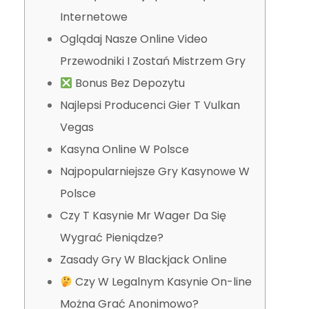
Internetowe
Oglądaj Nasze Online Video
Przewodniki I Zostań Mistrzem Gry
Bonus Bez Depozytu
Najlepsi Producenci Gier T Vulkan
Vegas
Kasyna Online W Polsce
Najpopularniejsze Gry Kasynowe W
Polsce
Czy T Kasynie Mr Wager Da Się
Wygrać Pieniądze?
Zasady Gry W Blackjack Online
Czy W Legalnym Kasynie On-line
Można Grać Anonimowo?