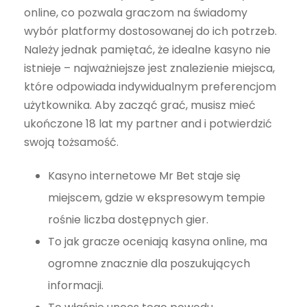
online, co pozwala graczom na świadomy
wybór platformy dostosowanej do ich potrzeb.
Należy jednak pamiętać, że idealne kasyno nie
istnieje – najważniejsze jest znalezienie miejsca,
które odpowiada indywidualnym preferencjom
użytkownika. Aby zacząć grać, musisz mieć
ukończone 18 lat my partner and i potwierdzić
swoją tożsamość.
Kasyno internetowe Mr Bet staje się
miejscem, gdzie w ekspresowym tempie
rośnie liczba dostępnych gier.
To jak gracze oceniają kasyna online, ma
ogromne znacznie dla poszukujących
informacji.