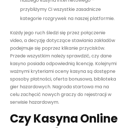
naszego kasyna internetowego –
przybliżymy Ci wszystkie zasadnicze
kategorie rozgrywek na naszej platformie.
Każdy jego ruch śledzi się przez połączenie
video, a decyzję dotyczące stawiania zakładów
podejmuje się poprzez klikanie przycisków.
Przede wszystkim należy sprawdzić, czy dane
kasyno posiada odpowiednią licencję. Kolejnymi
ważnymi kryteriami oceny kasyna są dostępne
sposoby płatności, oferta bonusowa, biblioteka
gier hazardowych. Nagroda startowa ma na
celu zachęcić nowych graczy do rejestracji w
serwisie hazardowym.
Czy Kasyna Online