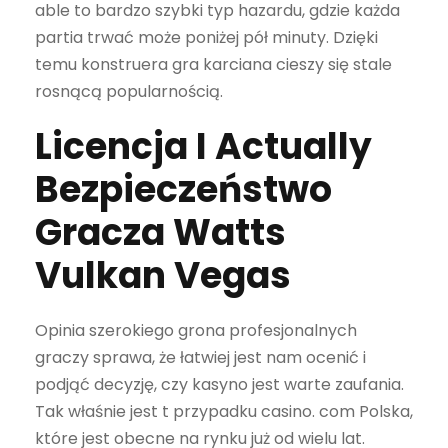
able to bardzo szybki typ hazardu, gdzie każda
partia trwać może poniżej pół minuty. Dzięki
temu konstruera gra karciana cieszy się stale
rosnącą popularnością.
Licencja I Actually
Bezpieczeństwo
Gracza Watts
Vulkan Vegas
Opinia szerokiego grona profesjonalnych
graczy sprawa, że łatwiej jest nam ocenić i
podjąć decyzję, czy kasyno jest warte zaufania.
Tak właśnie jest t przypadku casino. com Polska,
które jest obecne na rynku już od wielu lat.