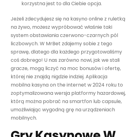
korzystna jest to dla Ciebie opcja.
Jeżeli zdecydujesz się na kasyno online z ruletką
na żywo, możesz wypróbować właśnie taki
system obstawiania czerwono-czarnych pól
liczbowych. W MrBet zdajemy sobie z tego
sprawę, dlatego dla każdego przygotowaliśmy
coś dobrego! U nas zarówno nowi, jak we stali
gracze, mogą liczyć na moc bonusów i ofertę,
której nie znajdą nigdzie indziej. Aplikacja
mobilna kasyna on the internet w 2024 roku to
zoptymalizowana wersja platformy hazardowej,
którą można pobrać na smartfon lub capsule,
umożliwiając wygodną grę na urządzeniach
mobilnych.
Gry Kasynowe W