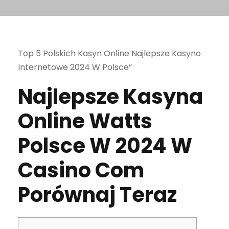
Top 5 Polskich Kasyn Online Najlepsze Kasyno
Internetowe 2024 W Polsce”
Najlepsze Kasyna
Online Watts
Polsce W 2024 W
Casino Com
Porównaj Teraz