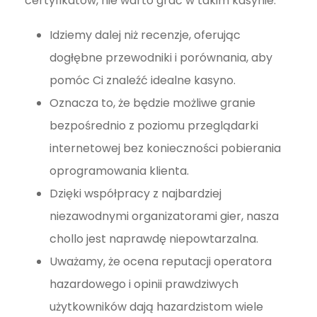
certyfikatów, nie warto grać w takim kasynie.
Idziemy dalej niż recenzje, oferując
dogłębne przewodniki i porównania, aby
pomóc Ci znaleźć idealne kasyno.
Oznacza to, że będzie możliwe granie
bezpośrednio z poziomu przeglądarki
internetowej bez konieczności pobierania
oprogramowania klienta.
Dzięki współpracy z najbardziej
niezawodnymi organizatorami gier, nasza
chollo jest naprawdę niepowtarzalna.
Uważamy, że ocena reputacji operatora
hazardowego i opinii prawdziwych
użytkowników dają hazardzistom wiele