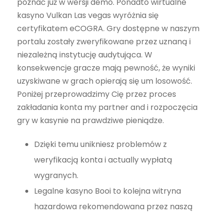
poznać już w wersji demo. Ponadto wirtualne
kasyno Vulkan Las vegas wyróżnia się
certyfikatem eCOGRA. Gry dostępne w naszym
portalu zostały zweryfikowane przez uznaną i
niezależną instytucję audytująca. W
konsekwencje gracze mają pewność, że wyniki
uzyskiwane w grach opierają się um losowość.
Poniżej przeprowadzimy Cię przez proces
zakładania konta my partner and i rozpoczęcia
gry w kasynie na prawdziwe pieniądze.
Dzięki temu unikniesz problemów z
weryfikacją konta i actually wypłatą
wygranych.
Legalne kasyno Booi to kolejna witryna
hazardowa rekomendowana przez naszą