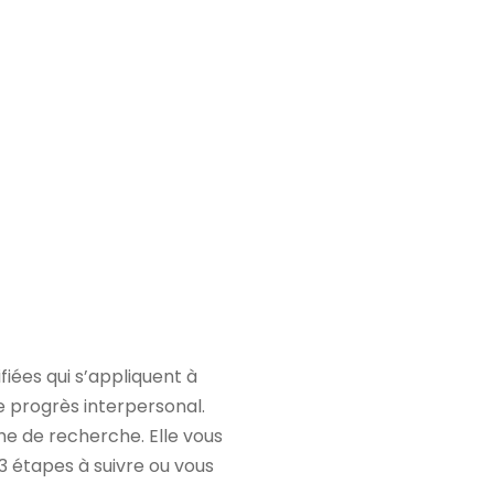
iées qui s’appliquent à
e progrès interpersonal.
he de recherche. Elle vous
 3 étapes à suivre ou vous