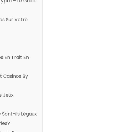
rypto – Le Guide
s Sur Votre
s En Trait En
et Casinos By
e Jeux
e Sont-ils Légaux
ies?