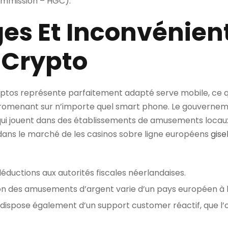
ommission – HGC).
es Et Inconvénient
 Crypto
yptos représente parfaitement adapté serve mobile, ce q
 promenant sur n’importe quel smart phone. Le gouvernemen
 qui jouent dans des établissements de amusements locau
t dans le marché de les casinos sobre ligne européens
gis
déductions aux autorités fiscales néerlandaises.
n des amusements d’argent varie d’un pays européen à l
no dispose également d’un support customer réactif, que l’