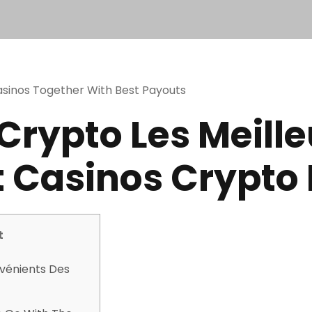
asinos Together With Best Payouts
Crypto Les Meille
t Casinos Crypto
t
vénients Des