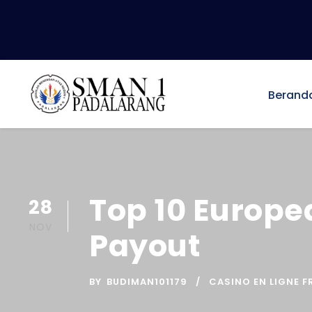
Berand
Top 10 Europe
28
NOV
Payout
BY
BUDIMAN101179
CASINO EN LIGNE F