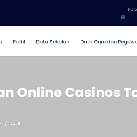
Fac
a
Profil
Data Sekolah
Data Guru dan Pegawa
an Online Casinos T
R
0