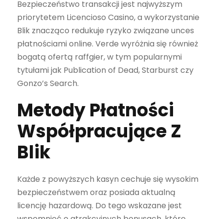
Bezpieczeństwo transakcji jest najwyższym
priorytetem Licencioso Casino, a wykorzystanie
Blik znacząco redukuje ryzyko związane unces
płatnościami online. Verde wyróżnia się również
bogatą ofertą raffgier, w tym popularnymi
tytułami jak Publication of Dead, Starburst czy
Gonzo’s Search.
Metody Płatności
Współpracujące Z
Blik
Każde z powyższych kasyn cechuje się wysokim
bezpieczeństwem oraz posiada aktualną
licencję hazardową. Do tego wskazane jest
wspomnieć o atrakcyjnych bonusach, które