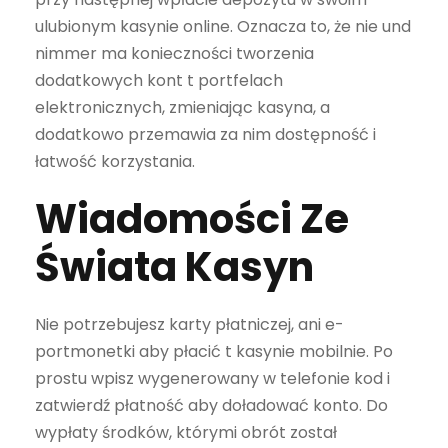
ulubionym kasynie online. Oznacza to, że nie und
nimmer ma konieczności tworzenia
dodatkowych kont t portfelach
elektronicznych, zmieniając kasyna, a
dodatkowo przemawia za nim dostępność i
łatwość korzystania.
Wiadomości Ze
Świata Kasyn
Nie potrzebujesz karty płatniczej, ani e-
portmonetki aby płacić t kasynie mobilnie. Po
prostu wpisz wygenerowany w telefonie kod i
zatwierdź płatność aby doładować konto. Do
wypłaty środków, którymi obrót został