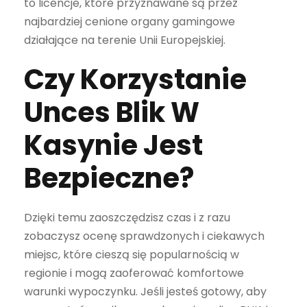
to licencje, które przyznawane są przez
najbardziej cenione organy gamingowe
działające na terenie Unii Europejskiej.
Czy Korzystanie
Unces Blik W
Kasynie Jest
Bezpieczne?
Dzięki temu zaoszczędzisz czas i z razu
zobaczysz ocenę sprawdzonych i ciekawych
miejsc, które cieszą się popularnością w
regionie i mogą zaoferować komfortowe
warunki wypoczynku. Jeśli jesteś gotowy, aby