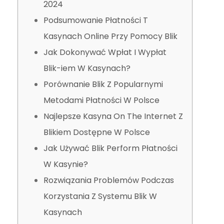
2024
Podsumowanie Płatności T
Kasynach Online Przy Pomocy Blik
Jak Dokonywać Wpłat I Wypłat
Blik-iem W Kasynach?
Porównanie Blik Z Popularnymi
Metodami Płatności W Polsce
Najlepsze Kasyna On The Internet Z
Blikiem Dostępne W Polsce
Jak Używać Blik Perform Płatności
W Kasynie?
Rozwiązania Problemów Podczas
Korzystania Z Systemu Blik W
Kasynach