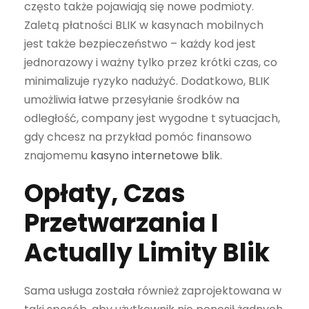
często także pojawiają się nowe podmioty.
Zaletą płatności BLIK w kasynach mobilnych
jest także bezpieczeństwo – każdy kod jest
jednorazowy i ważny tylko przez krótki czas, co
minimalizuje ryzyko nadużyć. Dodatkowo, BLIK
umożliwia łatwe przesyłanie środków na
odległość, company jest wygodne t sytuacjach,
gdy chcesz na przykład pomóc finansowo
znajomemu
kasyno internetowe blik
.
Opłaty, Czas
Przetwarzania I
Actually Limity Blik
Sama usługa została również zaprojektowana w