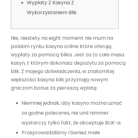
Wypłaty Z Kasyna Z
Wykorzystaniem Blik
Nie, niestety na eight moment nie mum na
polskim rynku kasyna online które oferują
wypłaty za pomocą blika. Jest za to cała masa
kasyn, t którym dokonasz depozytu za pomocą
blik. Z mojego doświadczenia, w znakomitej
większości kasyna blik przyznają nowym
graczom bonus za pierwszą wpłatę.
Niemniej jednak, aby kasyno można uznać
za godne polecenia, nie und nimmer
wystarczy tylko fakt, że akceptuje BLIK-a.
Przeprowadziliśmy również małe