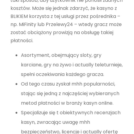
taki sposób, aby użytkownik nie ponosił żadnych
kosztów. Może się jednak zdarzyć, że kasyno z
BLIKIEM korzysta z tej usługi przez pośrednika –
np. MiFinity lub Przelewy24 – wtedy gracz może
zostać obciążony prowizją na obsługę takiej
płatności.
Asortyment, obejmujący sloty, gry
karciane, gry na żywo i actually teleturnieje,
spełni oczekiwania każdego gracza.
Od tego czasu zyskał mhh popularności,
stając się jedną z najczęściej wybieranych
metod płatności w branży kasyn online.
Specjalizuje się t obiektywnych recenzjach
kasyn, zwracając uwagę mhh
bezpieczeństwo, licencje i actually ofertę