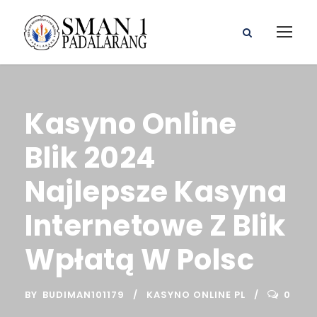
Kasyno Online
Blik 2024 ️
Najlepsze Kasyna
Internetowe Z Blik
Wpłatą W Polsc
BY
BUDIMAN101179
KASYNO ONLINE PL
0