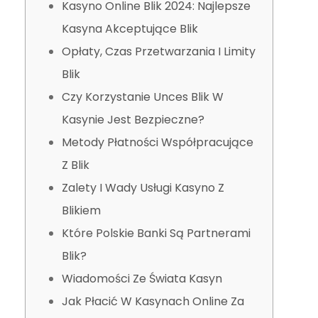
Kasyno Online Blik 2024: Najlepsze
Kasyna Akceptujące Blik
Opłaty, Czas Przetwarzania I Limity
Blik
Czy Korzystanie Unces Blik W
Kasynie Jest Bezpieczne?
Metody Płatności Współpracujące
Z Blik
Zalety I Wady Usługi Kasyno Z
Blikiem
Które Polskie Banki Są Partnerami
Blik?
Wiadomości Ze Świata Kasyn
Jak Płacić W Kasynach Online Za