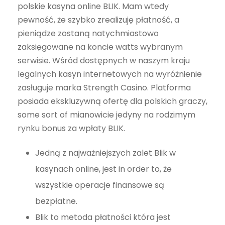
polskie kasyna online BLIK. Mam wtedy
pewność, że szybko zrealizuję płatność, a
pieniądze zostaną natychmiastowo
zaksięgowane na koncie watts wybranym
serwisie. Wśród dostępnych w naszym kraju
legalnych kasyn internetowych na wyróżnienie
zasługuje marka Strength Casino. Platforma
posiada ekskluzywną ofertę dla polskich graczy,
some sort of mianowicie jedyny na rodzimym
rynku bonus za wpłaty BLIK.
Jedną z najważniejszych zalet Blik w
kasynach online, jest in order to, że
wszystkie operacje finansowe są
bezpłatne.
Blik to metoda płatności która jest