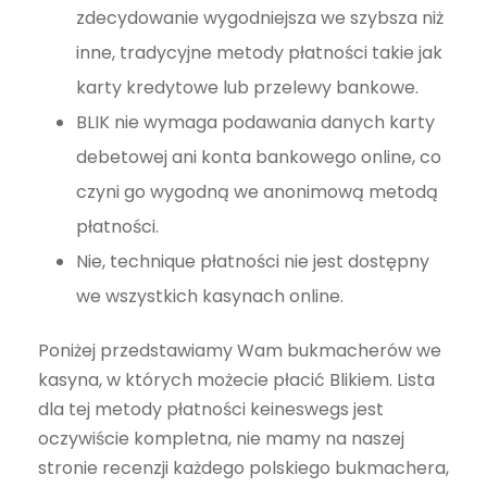
zdecydowanie wygodniejsza we szybsza niż
inne, tradycyjne metody płatności takie jak
karty kredytowe lub przelewy bankowe.
BLIK nie wymaga podawania danych karty
debetowej ani konta bankowego online, co
czyni go wygodną we anonimową metodą
płatności.
Nie, technique płatności nie jest dostępny
we wszystkich kasynach online.
Poniżej przedstawiamy Wam bukmacherów we
kasyna, w których możecie płacić Blikiem. Lista
dla tej metody płatności keineswegs jest
oczywiście kompletna, nie mamy na naszej
stronie recenzji każdego polskiego bukmachera,