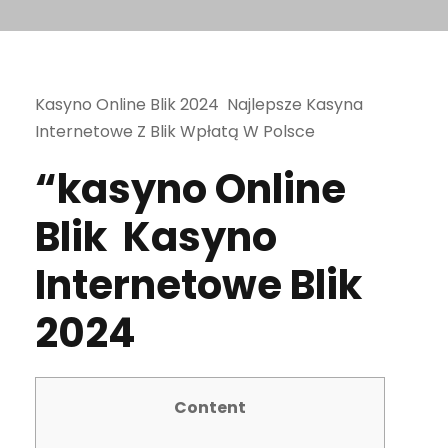
Kasyno Online Blik 2024 ️ Najlepsze Kasyna
Internetowe Z Blik Wpłatą W Polsce
“kasyno Online
Blik ️ Kasyno
Internetowe Blik
2024
Content