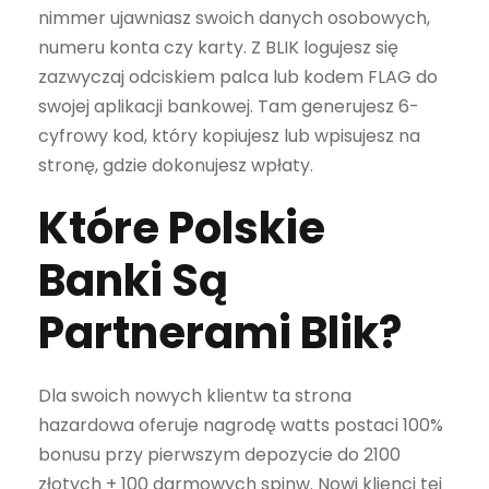
nimmer ujawniasz swoich danych osobowych,
numeru konta czy karty. Z BLIK logujesz się
zazwyczaj odciskiem palca lub kodem FLAG do
swojej aplikacji bankowej. Tam generujesz 6-
cyfrowy kod, który kopiujesz lub wpisujesz na
stronę, gdzie dokonujesz wpłaty.
Które Polskie
Banki Są
Partnerami Blik?
Dla swoich nowych klientw ta strona
hazardowa oferuje nagrodę watts postaci 100%
bonusu przy pierwszym depozycie do 2100
złotych + 100 darmowych spinw. Nowi klienci tej