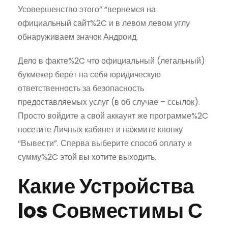
Усовершенство этого” “вернемся на
официальный сайт%2C и в левом левом углу
обнаруживаем значок Андроид.
Дело в факте%2C что официальный (легальный)
букмекер берёт на себя юридическую
ответственность за безопасность
предоставляемых услуг (в об случае – ссылок).
Просто войдите а свой аккаунт же программе%2C
посетите Личных кабинет и нажмите кнопку
“Вывести”. Сперва выберите способ оплату и
сумму%2C этой вы хотите выходить.
Какие Устройства
Ios Совместимы С