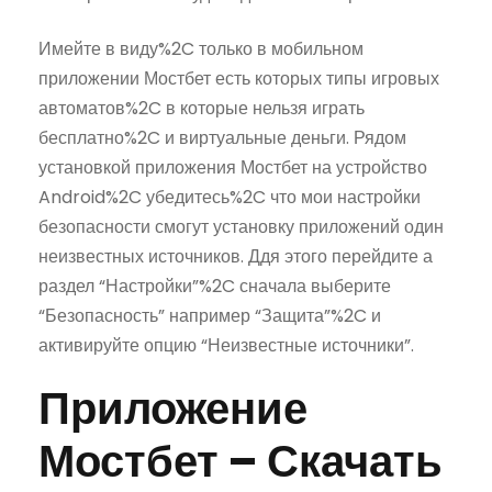
Имейте в виду%2C только в мобильном
приложении Мостбет есть которых типы игровых
автоматов%2C в которые нельзя играть
бесплатно%2C и виртуальные деньги. Рядом
установкой приложения Мостбет на устройство
Android%2C убедитесь%2C что мои настройки
безопасности смогут установку приложений один
неизвестных источников. Ддя этого перейдите а
раздел “Настройки”%2C сначала выберите
“Безопасность” например “Защита”%2C и
активируйте опцию “Неизвестные источники”.
Приложение
Мостбет – Скачать