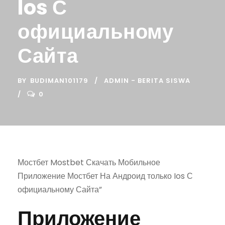
Ios С
официальному
Сайта
BY
BUDIMAN101179
ADMIN - BERITA SISWA
0
Мостбет Mostbet Скачать Мобильное
Приложение Мостбет На Андроид только Ios С
официальному Сайта”
Приложение