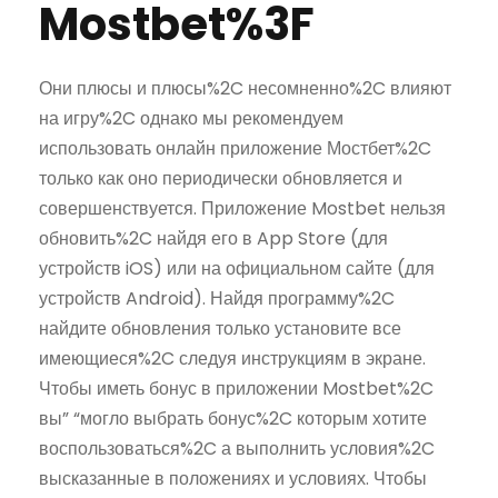
Mostbet%3F
Они плюсы и плюсы%2C несомненно%2C влияют
на игру%2C однако мы рекомендуем
использовать онлайн приложение Мостбет%2C
только как оно периодически обновляется и
совершенствуется. Приложение Mostbet нельзя
обновить%2C найдя его в App Store (для
устройств iOS) или на официальном сайте (для
устройств Android). Найдя программу%2C
найдите обновления только установите все
имеющиеся%2C следуя инструкциям в экране.
Чтобы иметь бонус в приложении Mostbet%2C
вы” “могло выбрать бонус%2C которым хотите
воспользоваться%2C а выполнить условия%2C
высказанные в положениях и условиях. Чтобы