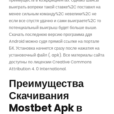
преимуществ в коэффициентах. Однако шансы
выиграть вопреки такой ставке%2C поставил на
менее сильным команду%2C невелики%2C не
если все спустя удачно и сами выиграете%2C то
потенциальный выигрыш будет больше выше.
Скачать последнюю версию программа ддя
Android можно судя прямой ссылке на портале
БК. Установка начнется сразу после нажатия на
установочный файл (. apk). Все материалы сайта
доступны по лицензии Creative Commons
Attribution 4. 0 International.
Преимущества
Скачивания
Mostbet Apk в