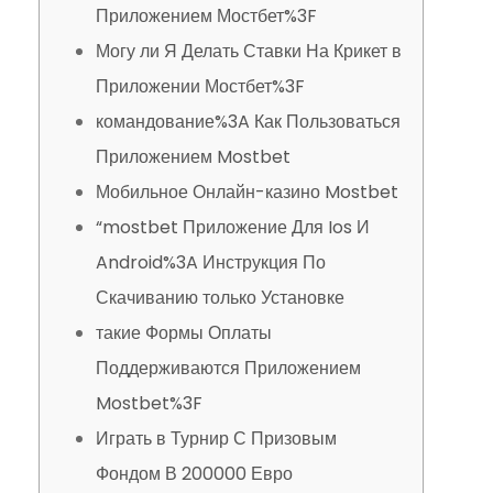
Приложением Мостбет%3F
Могу ли Я Делать Ставки На Крикет в
Приложении Мостбет%3F
командование%3A Как Пользоваться
Приложением Mostbet
Мобильное Онлайн-казино Mostbet
“mostbet Приложение Для Ios И
Android%3A Инструкция По
Скачиванию только Установке
такие Формы Оплаты
Поддерживаются Приложением
Mostbet%3F
Играть в Турнир С Призовым
Фондом В 200000 Евро