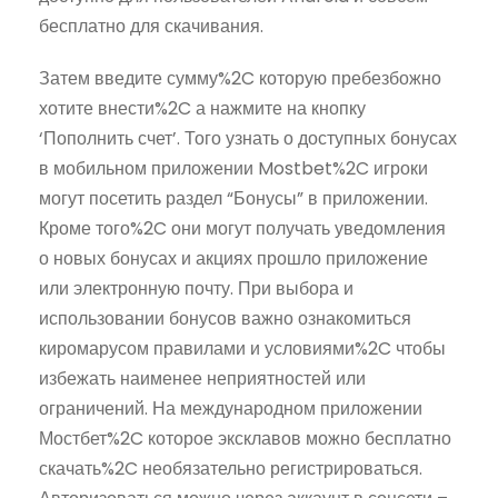
бесплатно для скачивания.
Затем введите сумму%2C которую пребезбожно
хотите внести%2C а нажмите на кнопку
‘Пополнить счет’. Того узнать о доступных бонусах
в мобильном приложении Mostbet%2C игроки
могут посетить раздел “Бонусы” в приложении.
Кроме того%2C они могут получать уведомления
о новых бонусах и акциях прошло приложение
или электронную почту. При выбора и
использовании бонусов важно ознакомиться
киромарусом правилами и условиями%2C чтобы
избежать наименее неприятностей или
ограничений. На международном приложении
Мостбет%2C которое эксклавов можно бесплатно
скачать%2C необязательно регистрироваться.