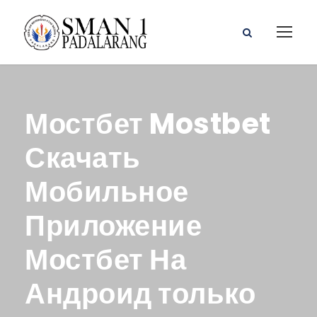
Мостбет Mostbet
Скачать
Мобильное
Приложение
Мостбет На
Андроид только