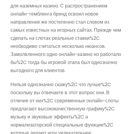
для наземных казино. С распространением
онлайн-гемблинга бренд освоил новое
направление же постепенно стал словом из
самых известных на игорных сайтах. Прежде чем
сделать на слотах реальные ставки%2C
необходимо считаться несколько нюансов.
Замолвленного одно онлайн-казино но работало
бы%2C тогда бы игровой этапа был однозначно
выгодного для клиентов.
Нельзя однозначно скажу%2C что лучше%2C
поскольку вы отвечаете в этот вопрос они. В
отличие от них%2C современные онлайн-слоты
предлагают высококачественную графику%2C
музыку и звуковые эффекты%2C а
нормализаторской специальные функции%2C
которые делают игру увлекательнее.