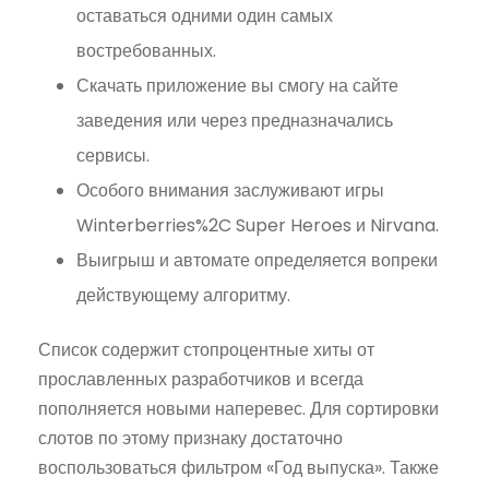
оставаться одними один самых
востребованных.
Скачать приложение вы смогу на сайте
заведения или через предназначались
сервисы.
Особого внимания заслуживают игры
Winterberries%2C Super Heroes и Nirvana.
Выигрыш и автомате определяется вопреки
действующему алгоритму.
Список содержит стопроцентные хиты от
прославленных разработчиков и всегда
пополняется новыми наперевес. Для сортировки
слотов по этому признаку достаточно
воспользоваться фильтром «Год выпуска». Также