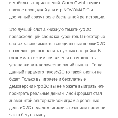
и мобильных приложений. GameTwist служит
важное площадкой для игр NOVOMATIC и
доступный сразу после бесплатной регистрации.
Это лучший слот а книжную тематику%2C
превосходящий своих конкурентов. В некоторые
слотах казино имеются специальные кнопки%2C
позволяющие выполнить нужных настройки. В
госкоммата с этим появляется возможность
устанавливать количество линий выплат. Тогда
данный параметр таков%2C то такой кнопки не
будет. Только вы играете и бесплатные
демоверсии игр%2C вы не можете выиграть или
проиграть реальные деньги. Иной формат стал
знаменитой альтернативой играм а реальные
деньги%2C недалеко игроки с течением времени
часто бегут в минус.