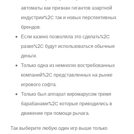
автоматы как признан гигантов азартной
индустрии%2C так и новых перспективных
брендов.
Если казино позволяла это сделать%2C
разве%2C будут использоваться обычные
деньги.
Только одна из немногих востребованных
компаний%2C представленных на рынке
игрового софта.
Только был аппарат киромарусом тремя
барабанами%2C которые приводились в
движение при помощи рычага.
Так выберите любую один игр выше только