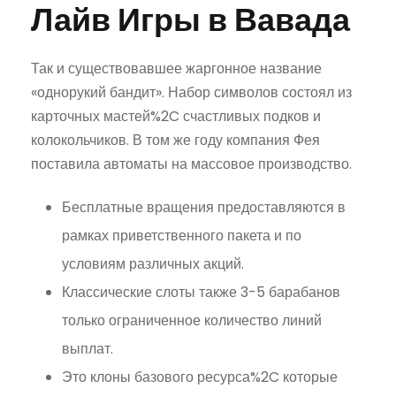
Лайв Игры в Вавада
Так и существовавшее жаргонное название
«однорукий бандит». Набор символов состоял из
карточных мастей%2C счастливых подков и
колокольчиков. В том же году компания Фея
поставила автоматы на массовое производство.
Бесплатные вращения предоставляются в
рамках приветственного пакета и по
условиям различных акций.
Классические слоты также 3-5 барабанов
только ограниченное количество линий
выплат.
Это клоны базового ресурса%2C которые