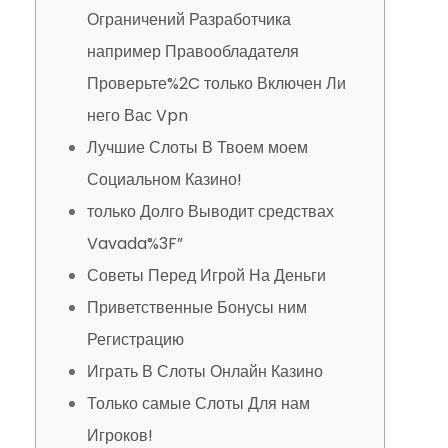
Ограничений Разработчика
например Правообладателя
Проверьте%2C только Включен Ли
него Вас Vpn
Лучшие Слоты В Твоем моем
Социальном Казино!
только Долго Выводит средствах
Vavada%3F”
Советы Перед Игрой На Деньги
Приветственные Бонусы ним
Регистрацию
Играть В Слоты Онлайн Казино
Только самые Слоты Для нам
Игроков!