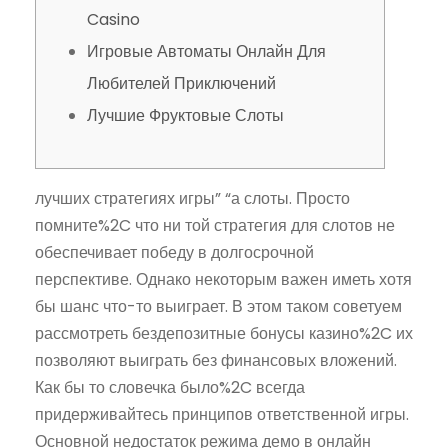
Casino
Игровые Автоматы Онлайн Для
Любителей Приключений
Лучшие Фруктовые Слоты
лучших стратегиях игры” “а слоты. Просто
помните%2C что ни той стратегия для слотов не
обеспечивает победу в долгосрочной
перспективе. Однако некоторым важен иметь хотя
бы шанс что-то выиграет. В этом таком советуем
рассмотреть бездепозитные бонусы казино%2C их
позволяют выиграть без финансовых вложений.
Как бы то словечка было%2C всегда
придерживайтесь принципов ответственной игры.
Основной недостаток режима демо в онлайн