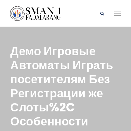
Демо Игровые
Автоматы Играть
посетителям Без
Регистрации же
Слоты%2C
Особенности