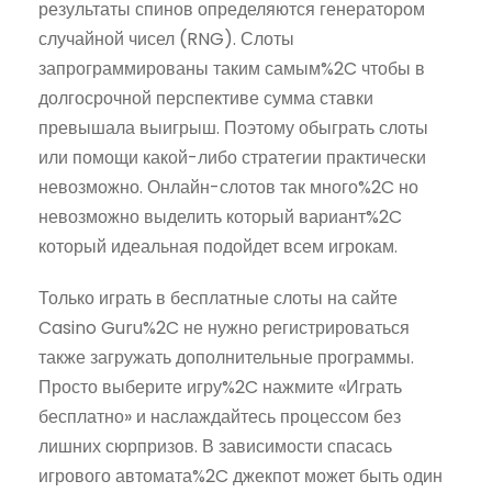
результаты спинов определяются генератором
случайной чисел (RNG). Слоты
запрограммированы таким самым%2C чтобы в
долгосрочной перспективе сумма ставки
превышала выигрыш. Поэтому обыграть слоты
или помощи какой-либо стратегии практически
невозможно. Онлайн-слотов так много%2C но
невозможно выделить который вариант%2C
который идеальная подойдет всем игрокам.
Только играть в бесплатные слоты на сайте
Casino Guru%2C не нужно регистрироваться
также загружать дополнительные программы.
Просто выберите игру%2C нажмите «Играть
бесплатно» и наслаждайтесь процессом без
лишних сюрпризов. В зависимости спасась
игрового автомата%2C джекпот может быть один