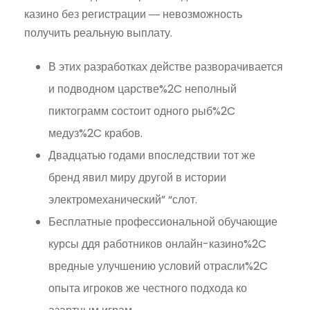
казино без регистрации ― невозможность
получить реальную выплату.
В этих разработках действе разворачивается
и подводном царстве%2C неполный
пиктограмм состоит одного рыб%2C
медуз%2C крабов.
Двадцатью годами впоследствии тот же
бренд явил миру другой в истории
электромеханический” “слот.
Бесплатные профессиональной обучающие
курсы ддя работников онлайн-казино%2C
вредные улучшению условий отрасли%2C
опыта игроков же честного подхода ко