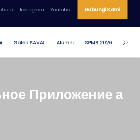
ebook
Instagram
Youtube
Hubungi Kami
i
Galeri SAVAL
Alumni
SPMB 2026
ное Приложение а