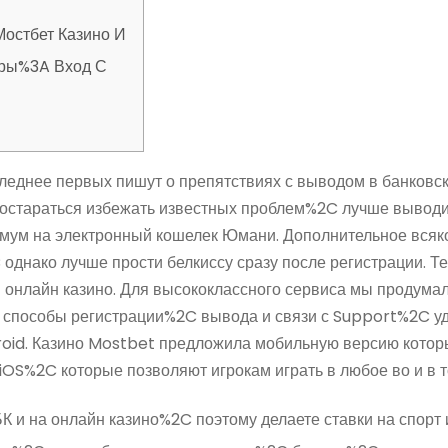
остбет Казино И
оры%3A Вход С
леднее первых пишут о препятствиях с выводом в банковск
постараться избежать известных проблем%2C лучше вывод
имум на электронный кошелек Юмани. Дополнительное всяк
днако лучше прости белкиссу сразу после регистрации. Т
ы онлайн казино. Для высококлассного сервиса мы продума
способы регистрации%2C вывода и связи с Support%2C у
roid. Казино Mostbet предложила мобильную версию котор
iOS%2C которые позволяют игрокам играть в любое во и в т
К и на онлайн казино%2C поэтому делаете ставки на спорт 