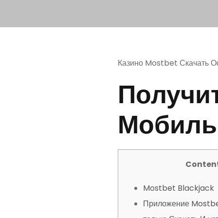
Казино Mostbet Скачать 
Получи
Мобиль
Conten
Mostbet Blackjack
Приложение Mostbe