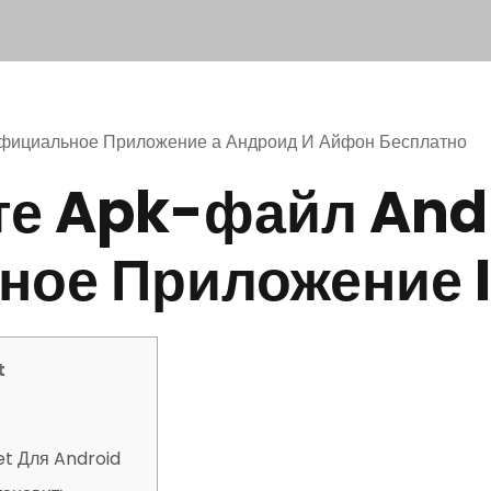
Официальное Приложение а Андроид И Айфон Бесплатно
те Apk-файл And
ное Приложение 
t
t Для Android