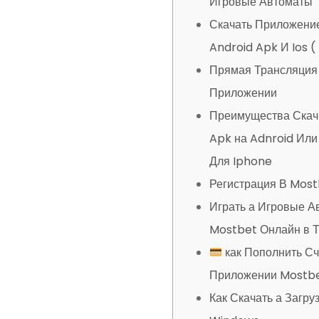
Игровые Автоматы
Скачать Приложени
Android Apk И Ios (
Прямая Трансляция
Приложении
Преимущества Скач
Apk на Adnroid Ил
Для Iphone
Регистрация В Mos
Играть а Игровые А
Mostbet Онлайн в 
как Пополнить Сч
Приложении Mostb
Как Скачать а Загру