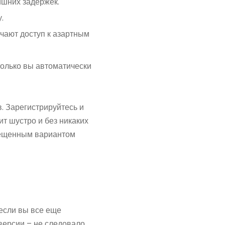
ишних задержек.
.
чают доступ к азартным
олько вы автоматически
. Зарегистрируйтесь и
т шустро и без никаких
прещенным вариантом
 если вы все еще
версии – не следовало.