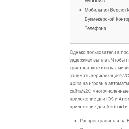
Windows
Мобильная Версия М
Букмекерской Конт
Телефона
Однако пользователи в пос
задержках выплат. Чтобы 
криптовалюте или как мин
занимать верификация%2C о
Spins на игровые автомат
сайта%2C многочисленные 
приложение дли IOS и And
приложение для Android и 
Распространяется на Б