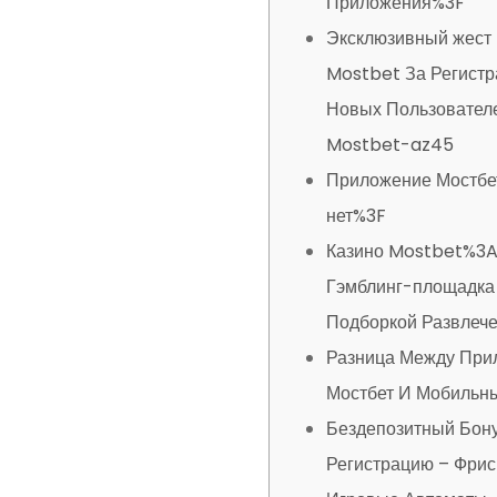
Приложения%3F
Эксклюзивный жест 
Mostbet За Регистр
Новых Пользовател
Mostbet-az45
Приложение Мостбе
нет%3F
Казино Mostbet%3A
Гэмблинг-площадка
Подборкой Развлеч
Разница Между При
Мостбет И Мобильн
Бездепозитный Бону
Регистрацию – Фри