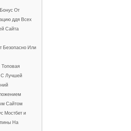
Бонус От
ацию ддя Всех
ей Сайта
т Безопасно Или
 Топовая
 С Лучшей
ений
ложением
ым Сайтом
с Мостбет и
спины На