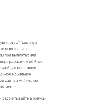
ую карту а” “семряуи
ите выигрыши в
ом при выплатах или
еперь расскажем об Free
л удобную навигацию
добное мобильное
ый сайта и мобильное
ом месте.
и рассчитывайте а бонусы.