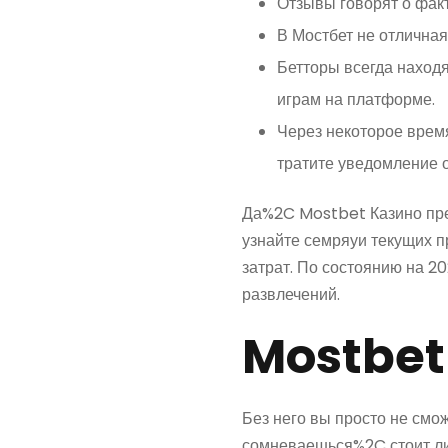
Отзывы говорят о фак
В Мостбет не отличная
Бетторы всегда наход
играм на платформе.
Через некоторое врем
тратите уведомление 
Да%2C Mostbet Казино пред
узнайте семряуи текущих п
затрат. По состоянию на 
развлечений.
Mostbet
Без него вы просто не смо
сомневаешься%2C стоит ли 