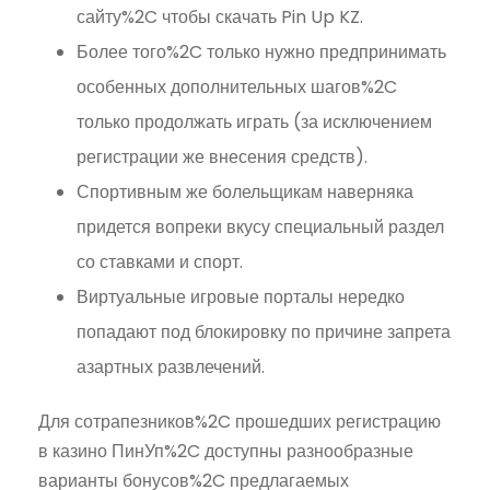
сайту%2C чтобы скачать Pin Up KZ.
Более того%2C только нужно предпринимать
особенных дополнительных шагов%2C
только продолжать играть (за исключением
регистрации же внесения средств).
Спортивным же болельщикам наверняка
придется вопреки вкусу специальный раздел
со ставками и спорт.
Виртуальные игровые порталы нередко
попадают под блокировку по причине запрета
азартных развлечений.
Для сотрапезников%2C прошедших регистрацию
в казино ПинУп%2C доступны разнообразные
варианты бонусов%2C предлагаемых