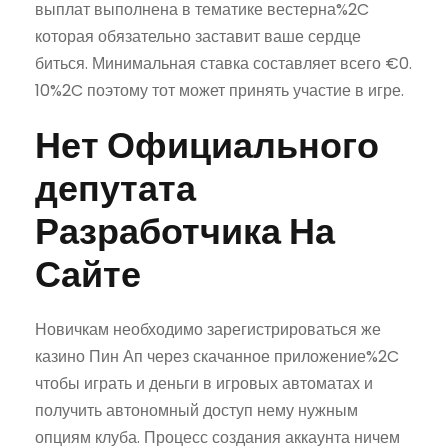
выплат выполнена в тематике вестерна%2C
которая обязательно заставит ваше сердце
биться. Минимальная ставка составляет всего €0.
10%2C поэтому тот может принять участие в игре.
Нет Официального
депутата
Разработчика На
Сайте
Новичкам необходимо зарегистрироваться же
казино Пин Ап через скачанное приложение%2C
чтобы играть и деньги в игровых автоматах и
получить автономный доступ нему нужным
опциям клуба. Процесс создания аккаунта ничем