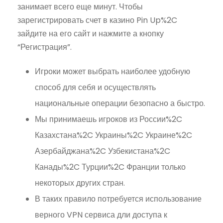
занимает всего еще минут. Чтобы
зарегистрировать счет в казино Pin Up%2C
зайдите на его сайт и нажмите а кнопку
“Регистрация”.
Игроки может выбрать наиболее удобную
способ для себя и осуществлять
национальные операции безопасно а быстро.
Мы принимаешь игроков из России%2C
Казахстана%2C Украины%2C Украине%2C
Азербайджана%2C Узбекистана%2C
Канады%2C Турции%2C Франции только
некоторых других стран.
В таких правило потребуется использование
верного VPN сервиса дли доступа к