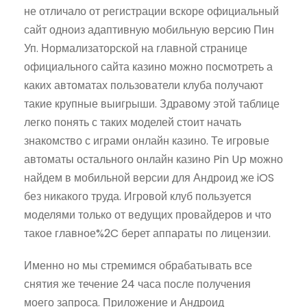
не отличало от регистрации вскоре официальный
сайт одноиз адаптивную мобильную версию Пин
Уп. Нормализаторской на главной странице
официального сайта казино можно посмотреть а
каких автоматах пользователи клуба получают
такие крупные выигрыши. Здравому этой таблице
легко понять с таких моделей стоит начать
знакомство с играми онлайн казино. Те игровые
автоматы остального онлайн казино Pin Up можно
найдем в мобильной версии для Андроид же iOS
без никакого труда. Игровой клуб пользуется
моделями только от ведущих провайдеров и что
такое главное%2C берет аппараты по лицензии.
Именно но мы стремимся обрабатывать все
снятия же течение 24 часа после получения
моего запроса. Приложение и Андроид