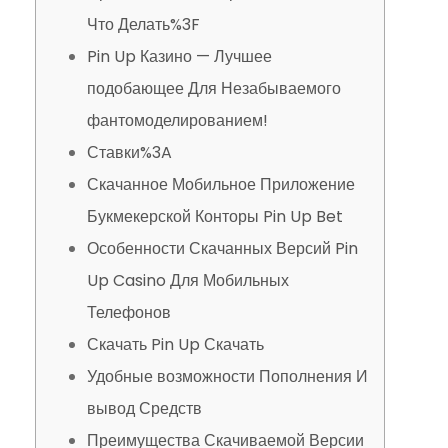
Что Делать%3F
Pin Up Казино — Лучшее
подобающее Для Незабываемого
фантомоделированием!
Ставки%3A
Скачанное Мобильное Приложение
Букмекерской Конторы Pin Up Bet
Особенности Скачанных Версий Pin
Up Casino Для Мобильных
Телефонов
Скачать Pin Up Скачать
Удобные возможности Пополнения И
вывод Средств
Преимущества Скачиваемой Версии