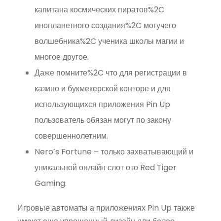
капитана космических пиратов%2C
инопланетного создания%2C могучего
волшебника%2C ученика школы магии и
многое другое.
Даже помните%2C что для регистрации в
казино и букмекерской конторе и для
использующихся приложения Pin Up
пользователь обязан могут по закону
совершеннолетним.
Nero’s Fortune – только захватывающий и
уникальной онлайн слот ото Red Tiger
Gaming.
Игровые автоматы а приложениях Pin Up также