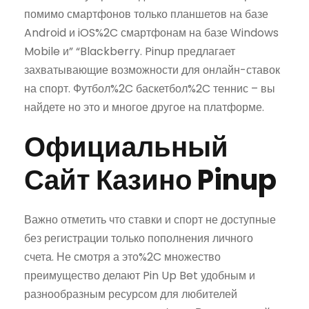
помимо смартфонов только планшетов на базе
Android и iOS%2C смартфонам на базе Windows
Mobile и” “Blackberry. Pinup предлагает
захватывающие возможности для онлайн-ставок
на спорт. Футбол%2C баскетбол%2C теннис – вы
найдете но это и многое другое на платформе.
Официальный
Сайт Казино Pinup
Важно отметить что ставки и спорт не доступные
без регистрации только пополнения личного
счета. Не смотря а это%2C множество
преимущество делают Pin Up Bet удобным и
разнообразным ресурсом для любителей