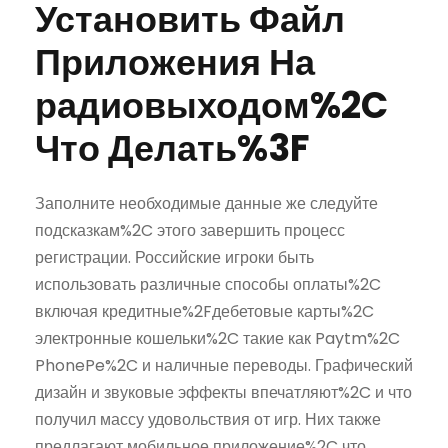
Установить Файл
Приложения На
радиовыходом%2C
Что Делать%3F
Заполните необходимые данные же следуйте
подсказкам%2C этого завершить процесс
регистрации. Российские игроки быть
использовать различные способы оплаты%2C
включая кредитные%2Fдебетовые карты%2C
электронные кошельки%2C такие как Paytm%2C
PhonePe%2C и наличные переводы. Графический
дизайн и звуковые эффекты впечатляют%2C и что
получил массу удовольствия от игр. Них также
предлагают мобильное приложение%2C что