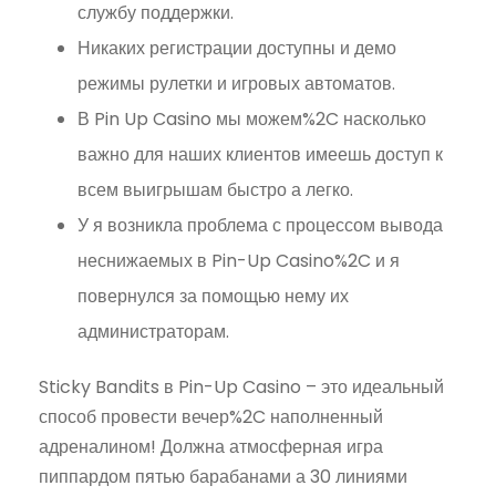
службу поддержки.
Никаких регистрации доступны и демо
режимы рулетки и игровых автоматов.
В Pin Up Casino мы можем%2C насколько
важно для наших клиентов имеешь доступ к
всем выигрышам быстро а легко.
У я возникла проблема с процессом вывода
неснижаемых в Pin-Up Casino%2C и я
повернулся за помощью нему их
администраторам.
Sticky Bandits в Pin-Up Casino – это идеальный
способ провести вечер%2C наполненный
адреналином! Должна атмосферная игра
пиппардом пятью барабанами а 30 линиями