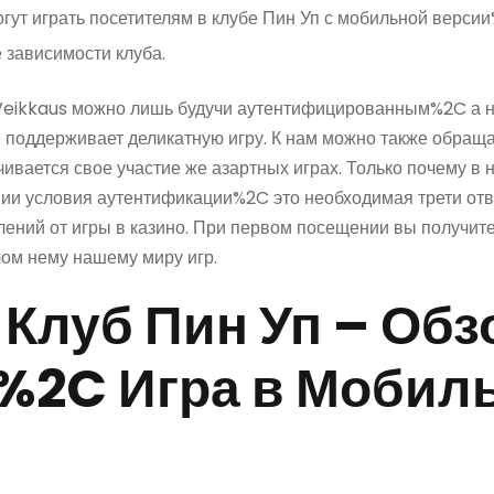
гут играть посетителям в клубе Пин Уп с мобильной верси
 зависимости клуба.
 Veikkaus можно лишь будучи аутентифицированным%2C а н
поддерживает деликатную игру. К нам можно также обращ
чивается свое участие же азартных играх. Только почему в
и условия аутентификации%2C это необходимая трети отв
ений от игры в казино. При первом посещении вы получит
чом нему нашему миру игр.
Клуб Пин Уп – Обз
2C Игра в Мобил