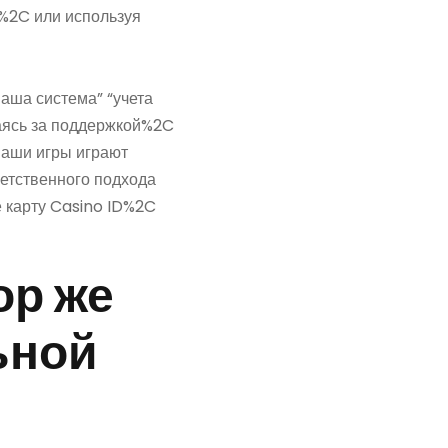
и%2C или используя
аша система” “учета
аясь за поддержкой%2C
 наши игры играют
етственного подхода
е карту Casino ID%2C
ор же
ьной