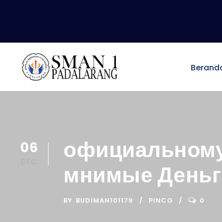
Berand
официальному 
06
DEC
мнимые Деньг
BY
BUDIMAN101179
PINCO
0