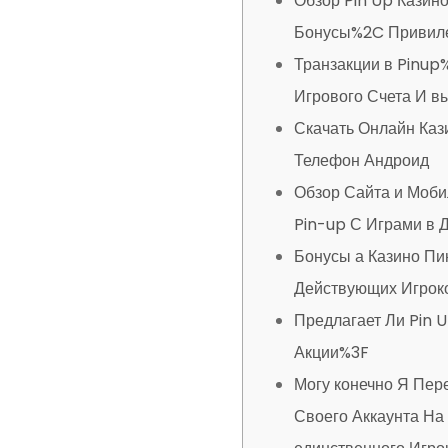
Обзор Pin Up Кази
Бонусы%2C Привиле
Транзакции в Pinu
Игрового Счета И в
Скачать Онлайн Каз
Телефон Андроид
Обзор Сайта и Моби
Pin-up С Играми в 
Бонусы а Казино Пи
Действующих Игрок
Предлагает Ли Pin 
Акции%3F
Могу конечно Я Пер
Своего Аккаунта На