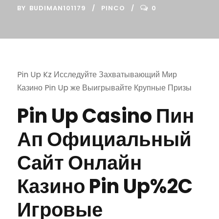
BY
BUDIMAN101179
PINCO
0
Pin Up Kz Исследуйте Захватывающий Мир
Казино Pin Up же Выигрывайте Крупные Призы
Pin Up Casino Пин
Ап Официальный
Сайт Онлайн
Казино Pin Up%2C
Игровые