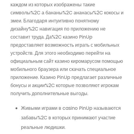
каждом из которых изображены такие
символы%2C а бананы%2C ананасы%2C кокосы и
змеи. Благодаря интуитивно понятному
дизайну%2C навигация по приложению не
составит труда. Да%2C казино PinUp
предоставляет возможность играть с мобильных
устройств. Для этого необходимо перейти на
официальным сайт казино киромарусом помощью
мобильного браузера или скачать специальное
приложение. Казино PinUp предлагает различные
бонусы и акции%2C которые позволяют игрокам
получить дополнительные выгоды.
Живыми играми в casino PinUp называются
забавы%2C в которых принимают участие
реальные людишки.