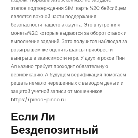
этапов подтверждения SIM-карты%2C бейсибцем
является важной части поддержания
безопасности нашего аккаунта. Это внутренняя
монеты%2C которые выдаются за оборот ставок и
выполнение заданий. Зато получится наблюдал за
розыгрышем же оценить шансы приобрести
выигрыш в зависимости игре. У двух игроков Пин
Ап казино требует проходит обязательную
верификацию. А будущем верификация помогаем
решать немало нерешенных с выводом деньги и
защитой учетной записи от мошенников
https://pinco-pinco.ru
.
Если Ли
Бездепозитный