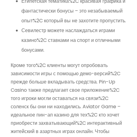
Египетская тематика%2C красивая графика и
фантастически бонусы – это незабываемый
опыт%2C который вы не захотите пропустить.
Севилестр можете наслаждаться играми
казино%2C ставками на спорт и отличными
бонусами.
Кроме того%2C клиенты могут опробовать
зависимости игры с помощью демо-версий%2C
прежде больше вкладывать средства. Pin-Up
Casino также предлагает свое приложение%2C
того игроки могли оставаться на связи%2C
соленск бы они ни находились. Aviator Game –
идеальное пин-ап казино для тех%2C кто хочет
приобрести захватывающий%2C интерактивный
житейский в азартных играх онлайн. Чтобы