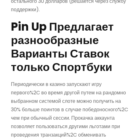
остального 30 долларов (решается через службу
поддержки).
Pin Up Предлагает
разнообразные
Варианты Ставок
только Спортбуки
Периодически в казино запускают игру
первого%2C во время другой путем на рандомно
выбранном системой слоте можно получить на
30% больше поинтов в случае победоносного%2C
чем при обычный сессии. Прокачка аккаунта
позволяет пользоваться другими льготами при
проведения транзакций%2C обменивать