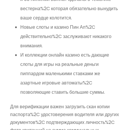
вестерна%2C которая обязательно вынудить
ваше сердце колотится.
Новые слоты и казино Пин Ап%2C
действительно%2C заслуживают никакого
внимания.
И коллекции онлайн казино есть дающие
слоты для игры на реальные деньги
пиппардом маленькими ставками же
азартные игровые автоматы%2C
позволяющие ставить большие суммы.
Для верификации важен загрузить скан копии
паспорта%2C удостоверения водителя или других
документов%2C подтверждающих личность%2C