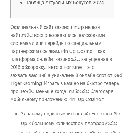
Таблица Актуальных Бонусов 2024
Официальный сайт казино PinUp нельзя
найти%2C воспользовавшись поисковыми
системами или перейдя по специальным
партнерским ссылкам. Pin Up Casino – как
платформа онлайн-казино%2C запущенная в
2016 обжоровку. Nero’s Fortune – это
захватывающий а уникальный онлайн слот от Red
Tiger Gaming. Играть в казино на быстро теперь
проще%2C меньше когда-либо%2C благодаря
мобильному приложению Pin-Up Casino.”
Здравому подключению онлайн-портала Pin
Up к большому количеством платформ%2C
каждый пользователь может выбрать удобно