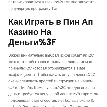
авторизироваться в казино%2C можно запустить
популярную программу Tor.
Как Играть в Пин Ап
Казино На
Деньги%3F
Важно внимательно выбрал исход события%2C
же как от чтобы зависит ваша предполагаемая
прибыль%2C которая отображается в виде
коэффициента. Чтобы начать игру на деньги%2C
очень следовать простой инструкции на нашем
сайте Пин Ап. Важен учесть%2C что ддя игры на
деньги требуется ненулевой депозит%2C при этом
подходящая ставка составляет больше около 10
рублей. Регистрируйтесь на сайте Пин Ап же