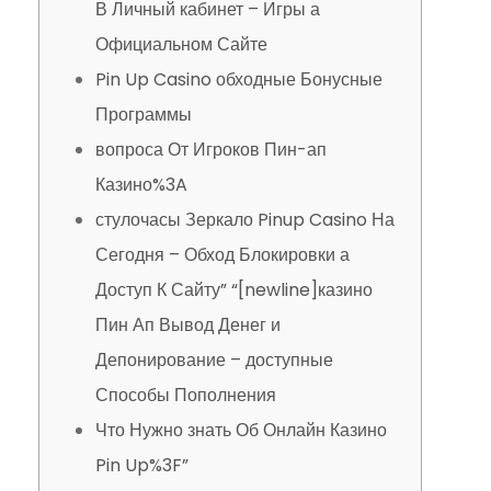
В Личный кабинет – Игры а
Официальном Сайте
Pin Up Casino обходные Бонусные
Программы
вопроса От Игроков Пин-ап
Казино%3A
стулочасы Зеркало Pinup Casino На
Сегодня – Обход Блокировки а
Доступ К Сайту” “[newline]казино
Пин Ап Вывод Денег и
Депонирование – доступные
Способы Пополнения
Что Нужно знать Об Онлайн Казино
Pin Up%3F”