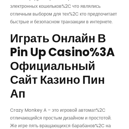
электронных кошельков%2C что являлись
отличным выбором для тех%2C кто предпочитает
быстрые и безопасном транзакции в интернете.
Играть Онлайн В
Pin Up Casino%3A
Официальный
Сайт Казино Пин
Ап
Crazy Monkey A – это игровой автомат%2C
отличающийся простым дизайном и простотой.
Же игре пять вращающихся барабанов%2C на