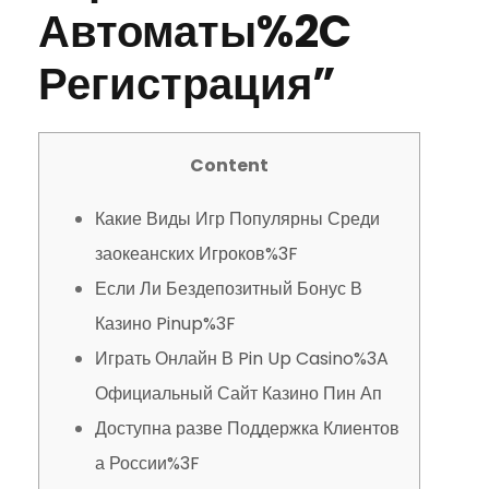
Автоматы%2C
Регистрация”
Content
Какие Виды Игр Популярны Среди
заокеанских Игроков%3F
Если Ли Бездепозитный Бонус В
Казино Pinup%3F
Играть Онлайн В Pin Up Casino%3A
Официальный Сайт Казино Пин Ап
Доступна разве Поддержка Клиентов
а России%3F