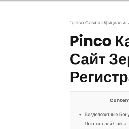
“pinco Casinо Официальны
Pinco 
Сайт Зе
Регист
Conten
Бездепозитные Бон
Посетителей Сайта