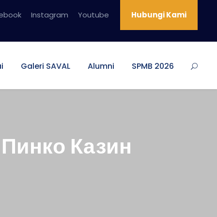
ebook
Instagram
Youtube
Hubungi Kami
i
Galeri SAVAL
Alumni
SPMB 2026
Пинко Казин