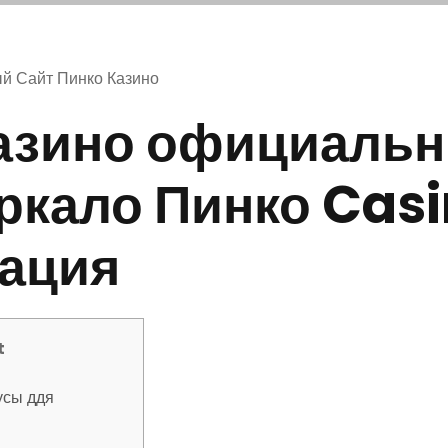
й Сайт Пинко Казино
Казино официаль
ркало Пинко Cas
рация
t
усы ддя