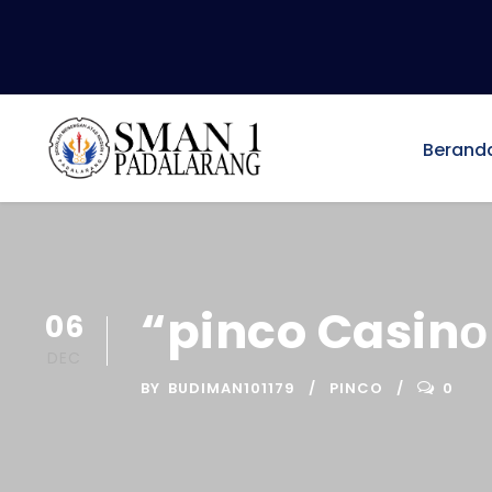
Berand
“pinco Casin
06
DEC
BY
BUDIMAN101179
PINCO
0