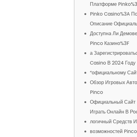
Платформе Pinko%
Pinko Casino%3A П
Описание Официаль
Доступна Ли Демове
Pinco Казино%3F
а Зарегистрировать
Casino В 2024 Году
“официальному Сайт
Обзор Игровых Авт
Pinco
Официальный Сайт 
Играть Онлайн В Ро
логичный Средств И
возможностей Pinco