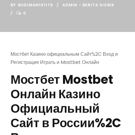
BY
BUDIMAN101179
ADMIN - BERITA SISWA
0
Мостбет Казино официальным Сайт%2C Вход и
Регистрация Играть и Mostbet Онлайн
Мостбет Mostbet
Онлайн Казино
Официальный
Сайт в России%2C