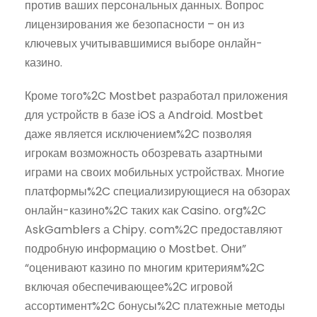
против ваших персональных данных. Вопрос
лицензирования же безопасности – он из
ключевых учитывавшимися выборе онлайн-
казино.
Кроме того%2C Mostbet разработал приложения
для устройств в базе iOS а Android. Mostbet
даже является исключением%2C позволяя
игрокам возможность обозревать азартными
играми на своих мобильных устройствах. Многие
платформы%2C специализирующиеся на обзорах
онлайн-казино%2C таких как Casino. org%2C
AskGamblers а Chipy. com%2C предоставляют
подробную информацию о Mostbet. Они”
“оценивают казино по многим критериям%2C
включая обеспечивающее%2C игровой
ассортимент%2C бонусы%2C платежные методы