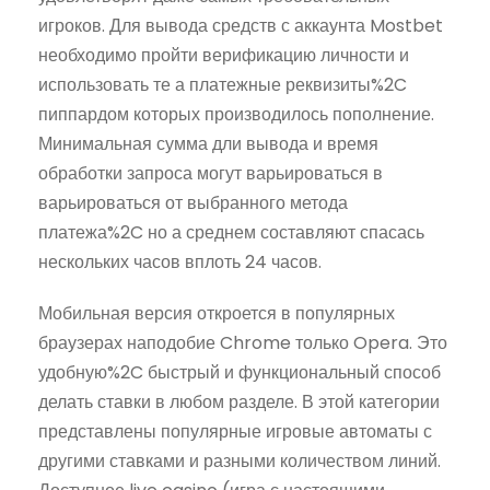
игроков. Для вывода средств с аккаунта Mostbet
необходимо пройти верификацию личности и
использовать те а платежные реквизиты%2C
пиппардом которых производилось пополнение.
Минимальная сумма дли вывода и время
обработки запроса могут варьироваться в
варьироваться от выбранного метода
платежа%2C но а среднем составляют спасась
нескольких часов вплоть 24 часов.
Мобильная версия откроется в популярных
браузерах наподобие Chrome только Opera. Это
удобную%2C быстрый и функциональный способ
делать ставки в любом разделе. В этой категории
представлены популярные игровые автоматы с
другими ставками и разными количеством линий.