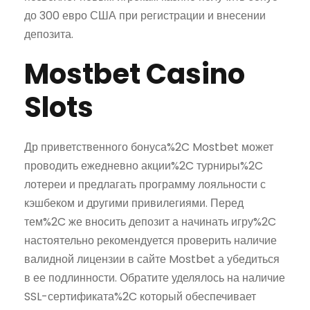
до 300 евро США при регистрации и внесении
депозита.
Mostbet Casino
Slots
Др приветственного бонуса%2C Mostbet может
проводить ежедневно акции%2C турниры%2C
лотереи и предлагать программу лояльности с
кэшбеком и другими привилегиями. Перед
тем%2C же вносить депозит а начинать игру%2C
настоятельно рекомендуется проверить наличие
валидной лицензии в сайте Mostbet а убедиться
в ее подлинности. Обратите уделялось на наличие
SSL-сертификата%2C который обеспечивает