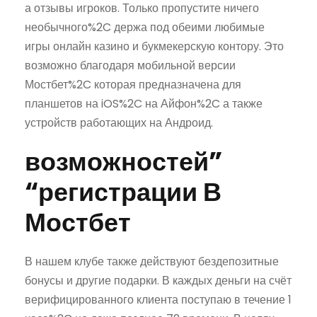
а отзывы игроков. Только пропустите ничего
необычного%2C держа под обеими любимые
игры онлайн казино и букмекерскую контору. Это
возможно благодаря мобильной версии
Мостбет%2C которая предназначена для
планшетов на iOS%2C на Айфон%2C а также
устройств работающих на Андроид.
возможностей”
“регистрации В
Мостбет
В нашем клубе также действуют бездепозитные
бонусы и другие подарки. В каждых деньги на счёт
верифицированного клиента поступаю в течение 1