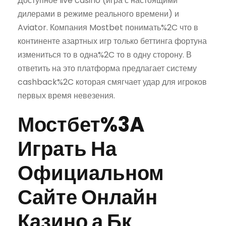
Доступное live casino (игра с настоящими
дилерами в режиме реального времени) и
Aviator. Компания Mostbet понимать%2C что в
континенте азартных игр только беттинга фортуна
измениться то в одна%2C то в одну сторону. В
ответить на это платформа предлагает систему
cashback%2C которая смягчает удар для игроков
первых время невезения.
Мостбет%3A
Играть На
Официальном
Сайте Онлайн
Казино а Бк