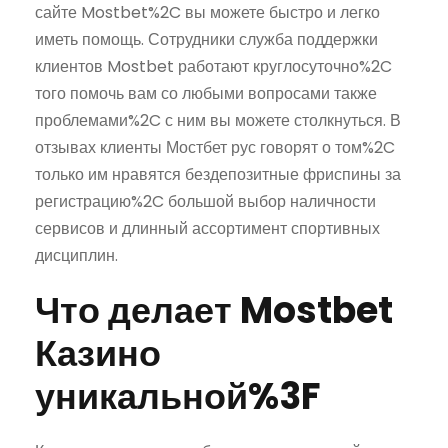
сайте Mostbet%2C вы можете быстро и легко
иметь помощь. Сотрудники служба поддержки
клиентов Mostbet работают круглосуточно%2C
того помочь вам со любыми вопросами также
проблемами%2C с ним вы можете столкнуться. В
отзывах клиенты Мостбет рус говорят о том%2C
только им нравятся бездепозитные фриспины за
регистрацию%2C большой выбор наличности
сервисов и длинный ассортимент спортивных
дисциплин.
Что делает Mostbet
Казино
уникальной%3F