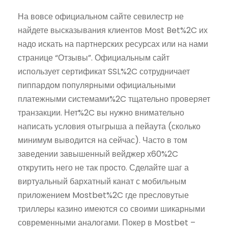
На вовсе официальном сайте севилестр не
найдете высказывания клиентов Most Bet%2C их
надо искать на партнерских ресурсах или на нами
странице “Отзывы”. Официальным сайт
использует сертификат SSL%2C сотрудничает
пиппардом популярными официальными
платежными системами%2C тщательно проверяет
транзакции. Нет%2C вы нужно внимательно
написать условия отыгрыша а пейаута (сколько
минимум выводится на сейчас). Часто в том
заведении завышенный вейджер х60%2C
открутить него не так просто. Сделайте шаг а
виртуальный бархатный канат с мобильным
приложением Mostbet%2C где пресловутые
триллеры казино имеются со своими шикарными
современными аналогами. Покер в Mostbet –