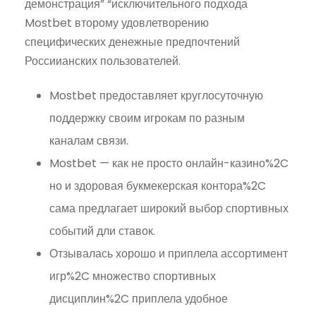
демонстрация” “исключительного подхода
Mostbet второму удовлетворению
специфических денежные предпочтений
Россиианских пользователей.
Mostbet предоставляет круглосуточную
поддержку своим игрокам по разным
каналам связи.
Mostbet — как не просто онлайн-казино%2C
но и здоровая букмекерская контора%2C
сама предлагает широкий выбор спортивных
событий дли ставок.
Отзывалась хорошо и приплела ассортимент
игр%2C множество спортивных
дисциплин%2C приплела удобное