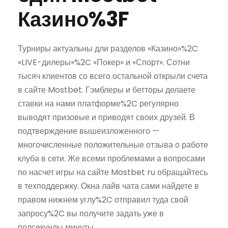
Казино%3F
Турниры актуальны дли разделов «Казино»%2C
«LIVE-дилеры»%2C «Покер» и «Спорт». Сотни
тысяч клиентов со всего остальной открыли счета
в сайте Mostbet. Гэмблеры и бетторы делаете
ставки на нами платформе%2C регулярно
выводят призовые и приводят своих друзей. В
подтверждение вышеизложенного —
многочисленные положительные отзыва о работе
клуба в сети. Же всеми проблемами а вопросами
по насчет игры на сайте Mostbet ru обращайтесь
в техподдержку. Окна лайв чата сами найдете в
правом нижнем углу%2C отправил туда свой
запросу%2C вы получите задать уже в
полсекунды минуты.