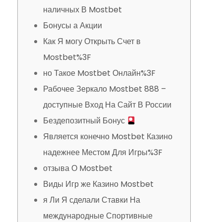
наличных В Mostbet
Бонусы а Акции
Как Я могу Открыть Счет в
Mostbet%3F
но Такое Mostbet Онлайн%3F
Рабочее Зеркало Mostbet 888 –
доступные Вход На Сайт В России
Бездепозитный Бонус
Является конечно Mostbet Казино
надежнее Местом Для Игры%3F
отзыва О Mostbet
Виды Игр же Казино Mostbet
я Ли Я сделали Ставки На
международные Спортивные