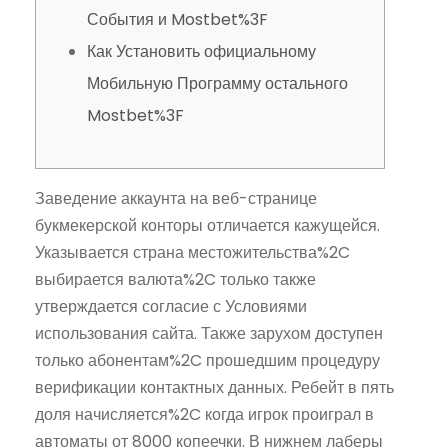
События и Mostbet%3F
Как Установить официальному
Мобильную Программу остального
Mostbet%3F
Заведение аккаунта на веб-странице
букмекерской конторы отличается кажущейся.
Указывается страна местожительства%2C
выбирается валюта%2C только также
утверждается согласие с Условиями
использования сайта. Также зарухом доступен
только абонентам%2C прошедшим процедуру
верификации контактных данных. Ребейт в пять
доля начисляется%2C когда игрок проиграл в
автоматы от 8000 копеечки. В нижнем лаберы