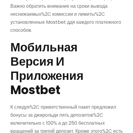
Важно обратить внимание на сроки вывода
неснижаемых%2C комиссии и лимиты%2C
установленные Mostbet ддя каждого платежного
способов.
Мобильная
Версия И
Приложения
Mostbet
К следуя%2C приветственный пакет предложил
бонусы за джирольди пять депозитов%2C
включительно с 100% а до 250 бесплатных
вращений за третий депозит. Кроме этого%2C есть