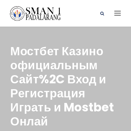
Мостбет Казино
официальным
Сайт%2C Вход и
Регистрация
Играть и Mostbet
Онлай