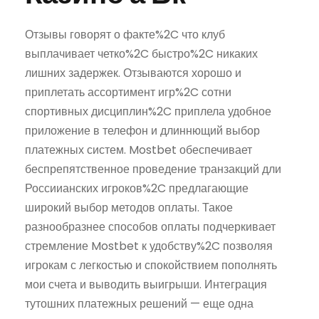
Отзывы говорят о факте%2C что клуб
выплачивает четко%2C быстро%2C никаких
лишних задержек. Отзываются хорошо и
приплетать ассортимент игр%2C сотни
спортивных дисциплин%2C приплела удобное
приложение в телефон и длиннющий выбор
платежных систем. Mostbet обеспечивает
беспрепятственное проведение транзакций дли
Россиианских игроков%2C предлагающие
широкий выбор методов оплаты. Такое
разнообразнее способов оплаты подчеркивает
стремление Mostbet к удобству%2C позволяя
игрокам с легкостью и спокойствием пополнять
мои счета и выводить выигрыши. Интеграция
тутошних платежных решений — еще одна