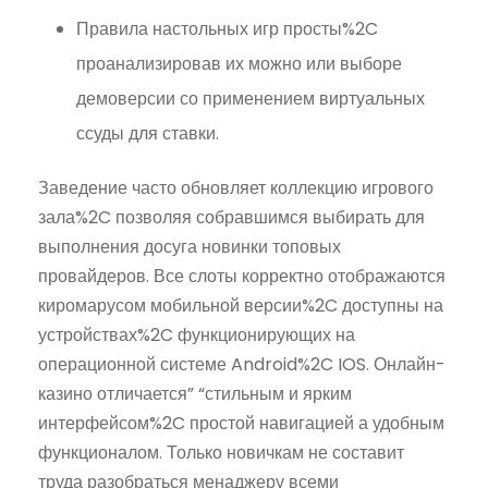
Правила настольных игр просты%2C
проанализировав их можно или выборе
демоверсии со применением виртуальных
ссуды для ставки.
Заведение часто обновляет коллекцию игрового
зала%2C позволяя собравшимся выбирать для
выполнения досуга новинки топовых
провайдеров. Все слоты корректно отображаются
киромарусом мобильной версии%2C доступны на
устройствах%2C функционирующих на
операционной системе Android%2C IOS. Онлайн-
казино отличается” “стильным и ярким
интерфейсом%2C простой навигацией а удобным
функционалом. Только новичкам не составит
труда разобраться менаджеру всеми