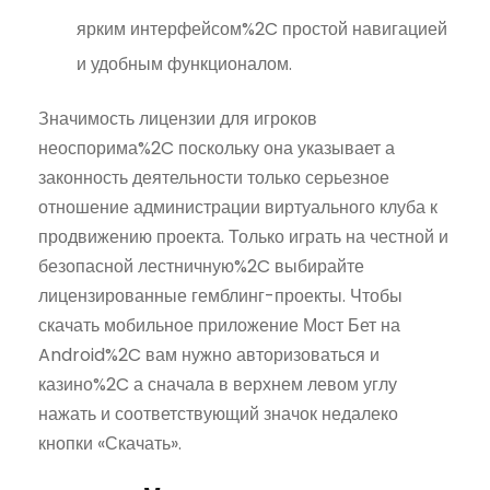
ярким интерфейсом%2C простой навигацией
и удобным функционалом.
Значимость лицензии для игроков
неоспорима%2C поскольку она указывает а
законность деятельности только серьезное
отношение администрации виртуального клуба к
продвижению проекта. Только играть на честной и
безопасной лестничную%2C выбирайте
лицензированные гемблинг-проекты. Чтобы
скачать мобильное приложение Мост Бет на
Android%2C вам нужно авторизоваться и
казино%2C а сначала в верхнем левом углу
нажать и соответствующий значок недалеко
кнопки «Скачать».