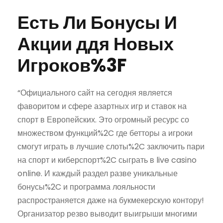
Есть Ли Бонусы И
Акции ддя Новых
Игроков%3F
“Официального сайт на сегодня является
фаворитом и сфере азартных игр и ставок на
спорт в Европейских. Это огромный ресурс со
множеством функций%2C где бетторы а игроки
смогут играть в лучшие слоты%2C заключить пари
на спорт и киберспорт%2C сыграть в live casino
online. И каждый раздел разве уникальные
бонусы%2C и программа лояльности
распространяется даже на букмекерскую контору!
Организатор резво выводит выигрыши многими