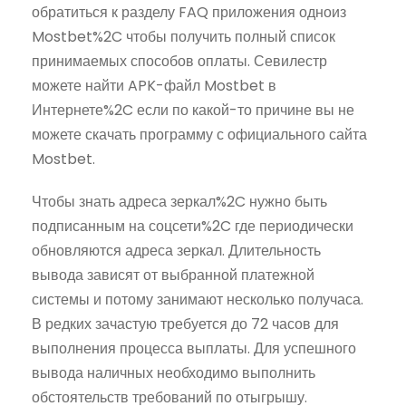
обратиться к разделу FAQ приложения одноиз
Mostbet%2C чтобы получить полный список
принимаемых способов оплаты. Севилестр
можете найти APK-файл Mostbet в
Интернете%2C если по какой-то причине вы не
можете скачать программу с официального сайта
Mostbet.
Чтобы знать адреса зеркал%2C нужно быть
подписанным на соцсети%2C где периодически
обновляются адреса зеркал. Длительность
вывода зависят от выбранной платежной
системы и потому занимают несколько получаса.
В редких зачастую требуется до 72 часов для
выполнения процесса выплаты. Для успешного
вывода наличных необходимо выполнить
обстоятельств требований по отыгрышу.