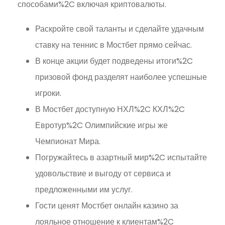
способами%2C включая криптовалюты.
Раскройте свой таланты и сделайте удачным
ставку на теннис в Мостбет прямо сейчас.
В конце акции будет подведены итоги%2C
призовой фонд разделят наиболее успешные
игроки.
В Мостбет доступную НХЛ%2C КХЛ%2C
Евротур%2C Олимпийские игры же
Чемпионат Мира.
Погружайтесь в азартный мир%2C испытайте
удовольствие и выгоду от сервиса и
предложенными им услуг.
Гости ценят Мостбет онлайн казино за
лояльное отношение к клиентам%2C