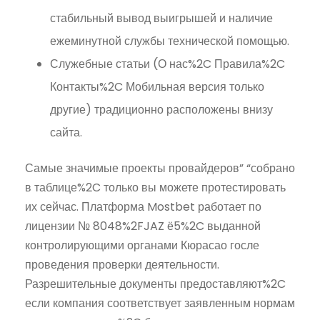
стабильный вывод выигрышей и наличие
ежеминутной службы технической помощью.
Служебные статьи (О нас%2C Правила%2C
Контакты%2C Мобильная версия только
другие) традиционно расположены внизу
сайта.
Самые значимые проекты провайдеров” “собрано
в таблице%2C только вы можете протестировать
их сейчас. Платформа Mostbet работает по
лицензии № 8048%2FJAZ ё5%2C выданной
контролирующими органами Кюрасао госле
проведения проверки деятельности.
Разрешительные документы предоставляют%2C
если компания соответствует заявленным нормам