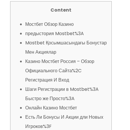
Content
Мостбет Обзор Казино
предыстория Mostbet%3A
Mostbet Қосымшасындағы Бонустар
Мен Акциялар
Казино Мостбет Россия – Обзор
Официального Сайта%2C
Регистрация И Вход
Шаги Регистрации в Mostbet%3A
Быстро же Просто%3A
Онлайн Казино Мостбет
Есть Ли Бонусы И Акции дли Новых
Игроков%3F