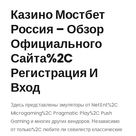
Казино Мостбет
Россия – Обзор
Официального
Сайта%2C
Регистрация И
Вход
Здесь представлены эмуляторы от NetEnt%2C
Microgaming%2C Pragmatic Play%2C Push
Gaming и многих других вендоров. Независимо
от только%2C любите ли севилестр классические