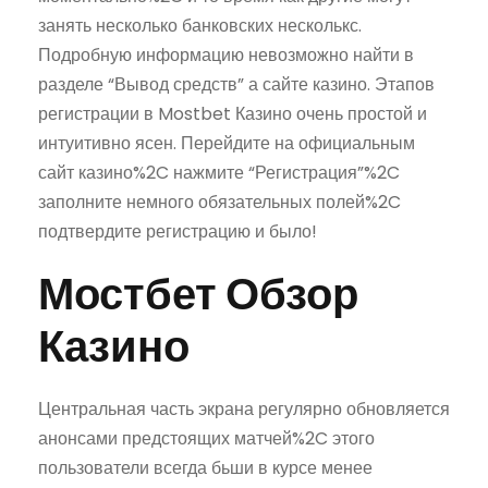
занять несколько банковских несколькс.
Подробную информацию невозможно найти в
разделе “Вывод средств” а сайте казино. Этапов
регистрации в Mostbet Казино очень простой и
интуитивно ясен. Перейдите на официальным
сайт казино%2C нажмите “Регистрация”%2C
заполните немного обязательных полей%2C
подтвердите регистрацию и было!
Мостбет Обзор
Казино
Центральная часть экрана регулярно обновляется
анонсами предстоящих матчей%2C этого
пользователи всегда бьши в курсе менее