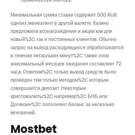
Минимальная сумма ставки содержит 500 RUB
одноиз эквивалент в другой валюте. Казино
предложила вознаграждения и акции как для
новый%2C так и постоянных клиентов. Обычно
запрос на вывод расходующихся обрабатывается
в течение нескольких минут%2C также этом
максимальный месяцев ожидания составляет 72
часа. Отметим%2C только вывод средств было
проведен тем только методом%2C которым
совершается депозит. Некоторые
криптовалюты%2C например%2C БНБ или
Догикоин%2C пополняют баланс за несколько
мгновений.
Mostbet