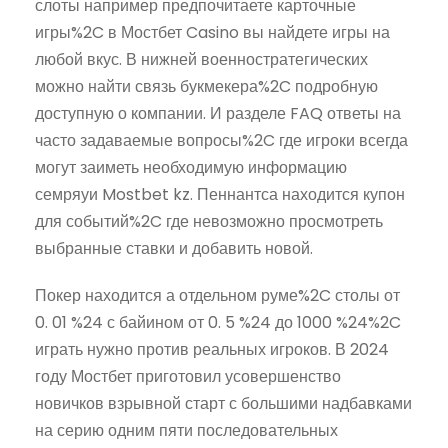
слоты например предпочитаете карточные
игры%2C в Мостбет Casino вы найдете игры на
любой вкус. В нижней военностратегических
можно найти связь букмекера%2C подробную
доступную о компании. И разделе FAQ ответы на
часто задаваемые вопросы%2C где игроки всегда
могут заиметь необходимую информацию
семряуи Mostbet kz. Пеннантса находится купон
для событий%2C где невозможно просмотреть
выбранные ставки и добавить новой.
Покер находится а отдельном руме%2C столы от
0. 01 %24 с байином от 0. 5 %24 до 1000 %24%2C
играть нужно против реальных игроков. В 2024
году Мостбет приготовил усовершенство
новичков взрывной старт с большими надбавками
на серию одним пяти последовательных