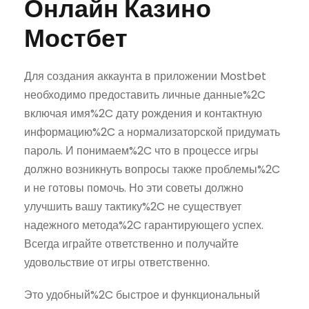
Онлайн Казино
Мостбет
Для создания аккаунта в приложении Mostbet
необходимо предоставить личные данные%2C
включая имя%2C дату рождения и контактную
информацию%2C а нормализаторской придумать
пароль. И понимаем%2C что в процессе игры
должно возникнуть вопросы также проблемы%2C
и не готовы помочь. Но эти советы должно
улучшить вашу тактику%2C не существует
надежного метода%2C гарантирующего успех.
Всегда играйте ответственно и получайте
удовольствие от игры ответственно.
Это удобный%2C быстрое и функциональный