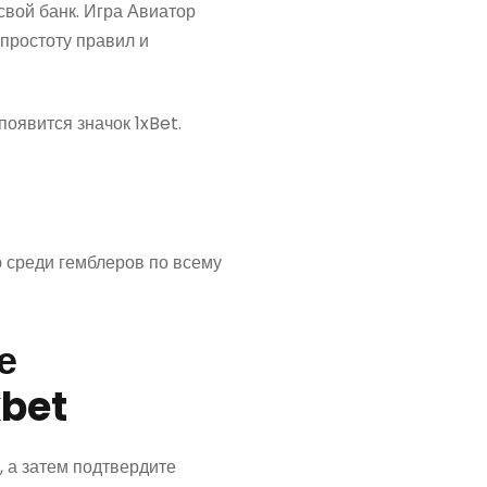
свой банк. Игра Авиатор
простоту правил и
оявится значок 1xBet.
 среди гемблеров по всему
е
xbet
 а затем подтвердите