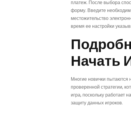
платеж. После выбора спос
форму. Введите необходимы
местожительство электрон
время ее настройки указы
Подробн
Начать 
Многие новички пытаются н
проверенной стратегии, ко
игра, поскольку работает н
защиту данных игроков.