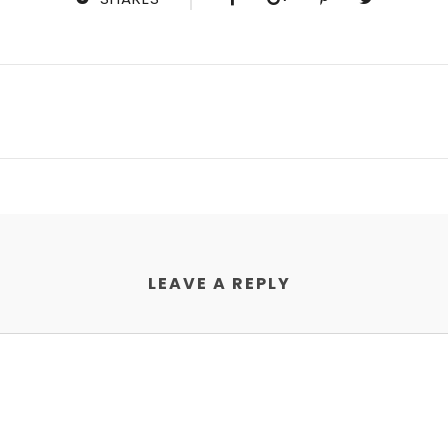
LEAVE A REPLY