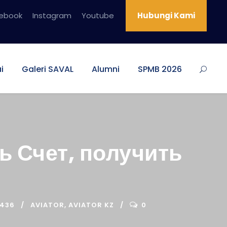
ebook
Instagram
Youtube
Hubungi Kami
i
Galeri SAVAL
Alumni
SPMB 2026
ь Счет, получить
 436
AVIATOR
,
AVIATOR KZ
0