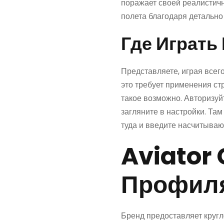
поражает своей реалистич
полета благодаря детальн
Где Играть
Представляете, играя всего
это требует применения ст
такое возможно. Авторизуй
загляните в настройки. Там
туда и введите насчитываю
Aviator
Профил
Бренд предоставляет кругл