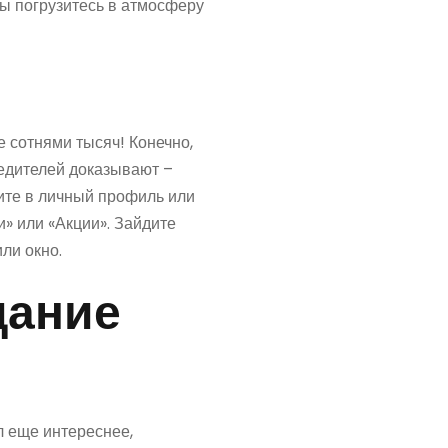
ы погрузитесь в атмосферу
е сотнями тысяч! Конечно,
бедителей доказывают –
ите в личный профиль или
и» или «Акции». Зайдите
ли окно.
дание
л еще интереснее,