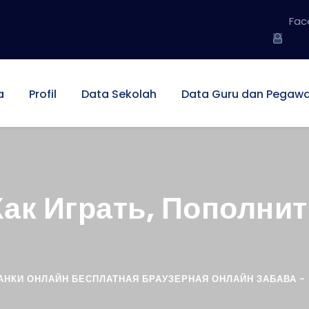
Fac
a
Profil
Data Sekolah
Data Guru dan Pegawa
Как Играть, Пополнит
НКИ ОНЛАЙН БЕСПЛАТНАЯ БРАУЗЕРНАЯ ОНЛАЙН ЗАБАВА -