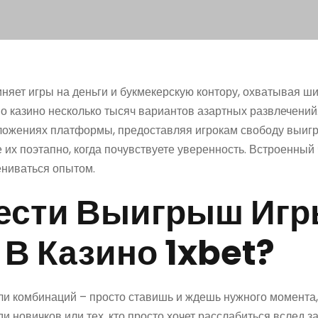
яет игры на деньги и букмекерскую контору, охватывая ш
о казино несколько тысяч вариантов азартных развлечений.
ложениях платформы, предоставляя игрокам свободу выигр
 их поэтапно, когда почувствуете уверенность. Встроенный
ениваться опытом.
ести Выигрыш Иг
 В Казино 1xbet?
ли комбинаций – просто ставишь и ждешь нужного момента,
 новичков или тех, кто просто хочет расслабиться вслед з