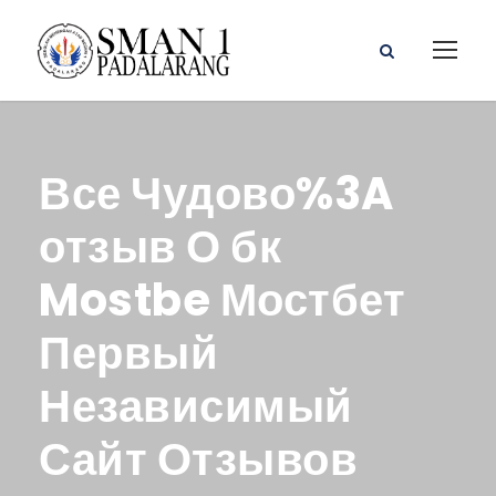
Все Чудово%3A
отзыв О ​бк
Mostbe Мостбет
Первый
Независимый
Сайт Отзывов