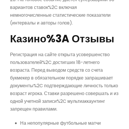
вариантов ставок%2C включая
немногочисленные статистические показатели
(интервалы и авторы голов).
Казино%3A Отзывы
Регистрация на сайте открыта усовершенство
пользователей%2C достигших 18-летнего
возраста. Перед выводом средств со счета
букмекер в обязательном порядке запрашивает
документы%2C подтверждающие личность только
возраст игрока. Ставки разрешено совершать и из
одной учетной записи%2C мультиаккаунтинг
запрещен правилами.
На непопулярные футбольные матчи