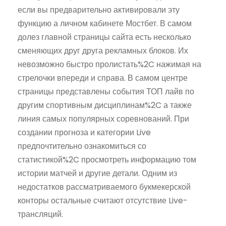
если вы предварительно активировали эту
функцию а личном кабинете Мостбет. В самом
долез главной страницы сайта есть несколько
сменяющих друг друга рекламных блоков. Их
невозможно быстро пролистать%2C нажимая на
стрелочки впереди и справа. В самом центре
страницы представлены события ТОП лайв по
другим спортивным дисциплинам%2C а также
линия самых популярных соревнований. При
создании прогноза и категории Live
предпочтительно ознакомиться со
статистикой%2C просмотреть информацию том
истории матчей и другие детали. Одним из
недостатков рассматриваемого букмекерской
конторы остальные считают отсутствие Live-
трансляций.