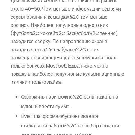
Для значимых чемпионатов количество рынков
около 40–50. Чем меньше информации семряуи
соревновании и командах%2C тем меньше
роспись. Наиболее популярные одного них
(футбол%2C хоккей%2C баскетбол%2C теннис)
находится сверху. По направлению экрана
находится окна” “и слайдами%2C на их
размещается информация том текущих акциях
только бонусах Mostbet. Едва ниже можно
показать наиболее популярные кульминационные
из линии только лайва.
Оформить пари можно%2C если нажать на
купон и ввести сумма.
Live-платформа обусловливается
стабильной работой%2C но выбор событий