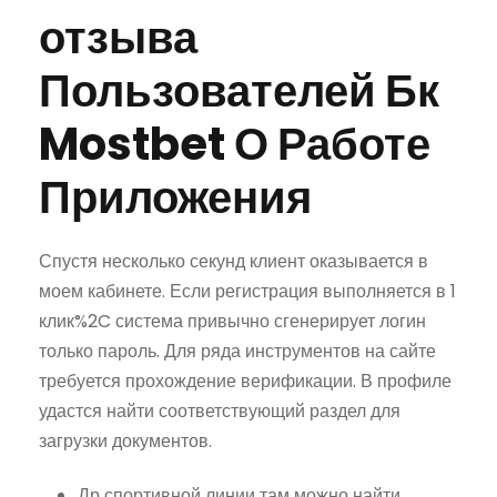
отзыва
Пользователей Бк
Mostbet О Работе
Приложения
Спустя несколько секунд клиент оказывается в
моем кабинете. Если регистрация выполняется в 1
клик%2C система привычно сгенерирует логин
только пароль. Для ряда инструментов на сайте
требуется прохождение верификации. В профиле
удастся найти соответствующий раздел для
загрузки документов.
Др спортивной линии там можно найти