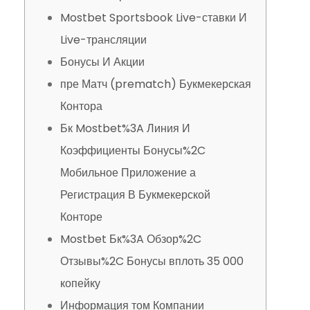
Mostbet Sportsbook Live-ставки И
Live-трансляции
Бонусы И Акции
​пре Матч (prematch) Букмекерская
Контора
Бк Mostbet%3A Линия И
Коэффициенты Бонусы%2C
Мобильное Приложение а
Регистрация В Букмекерской
Конторе
Mostbet Бк%3A Обзор%2C
Отзывы%2C Бонусы вплоть 35 000
копейку
Информация том Компании