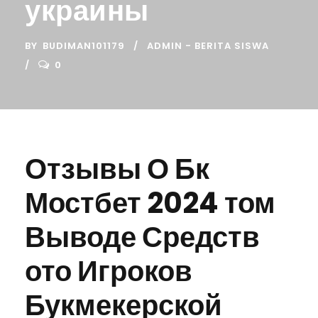
украины
BY
BUDIMAN101179
ADMIN - BERITA SISWA
0
Отзывы О Бк
Мостбет 2024 том
Выводе Средств
ото Игроков
Букмекерской