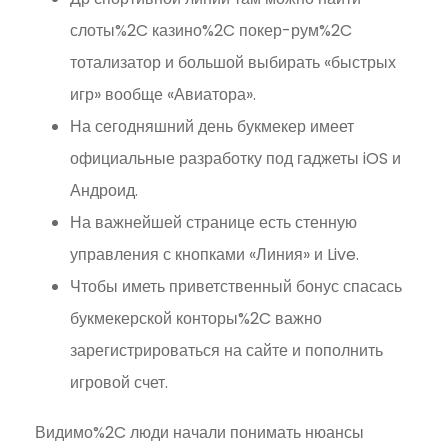
слоты%2C казино%2C покер-рум%2C
тотализатор и большой выбирать «быстрых
игр» вообще «Авиатора».
На сегодняшний день букмекер имеет
официальные разработку под гаджеты iOS и
Андроид.
На важнейшей странице есть стенную
управления с кнопками «Линия» и Live.
Чтобы иметь приветственный бонус спасась
букмекерской конторы%2C важно
зарегистрироваться на сайте и пополнить
игровой счет.
Видимо%2C люди начали понимать нюансы