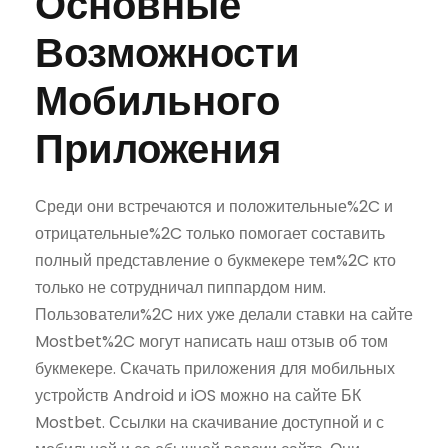
Основные
Возможности
Мобильного
Приложения
Среди они встречаются и положительные%2C и
отрицательные%2C только помогает составить
полный представление о букмекере тем%2C кто
только не сотрудничал пиппардом ним.
Пользователи%2C них уже делали ставки на сайте
Mostbet%2C могут написать наш отзыв об том
букмекере. Скачать приложения для мобильных
устройств Android и iOS можно на сайте БК
Mostbet. Ссылки на скачивание доступной и с