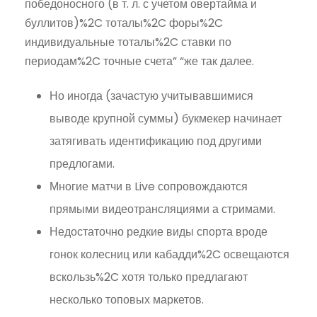
победоносного (в т. л. с учетом овертайма и
буллитов)%2C тоталы%2C форы%2C
индивидуальные тоталы%2C ставки по
периодам%2C точные счета” “же так далее.
Но иногда (зачастую учитывавшимися
выводе крупной суммы) букмекер начинает
затягивать идентификацию под другими
предлогами.
Многие матчи в Live сопровождаются
прямыми видеотрансляциями а стримами.
Недостаточно редкие виды спорта вроде
гонок колесниц или кабадди%2C освещаются
вскользь%2C хотя только предлагают
несколько топовых маркетов.