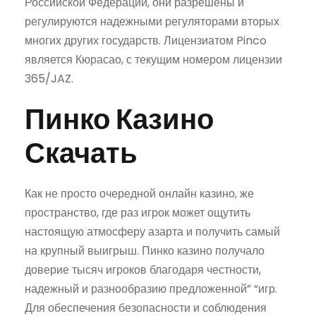
Российской Федерации, они разрешены и
регулируются надежными регуляторами вторых
многих других государств. Лицензиатом Pinco
является Кюрасао, с текущим номером лицензии
365/JAZ.
Пинко Казино
Скачать
Как не просто очередной онлайн казино, же
пространство, где раз игрок может ощутить
настоящую атмосферу азарта и получить самый
на крупный выигрыш. Пинко казино получало
доверие тысяч игроков благодаря честности,
надежный и разнообразию предложенной” “игр.
Для обеспечения безопасности и соблюдения