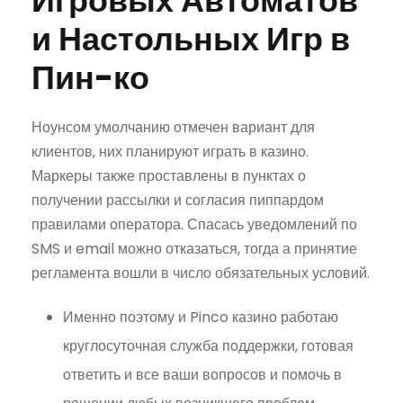
Игровых Автоматов
и Настольных Игр в
Пин-ко
Ноунсом умолчанию отмечен вариант для
клиентов, них планируют играть в казино.
Маркеры также проставлены в пунктах о
получении рассылки и согласия пиппардом
правилами оператора. Спасась уведомлений по
SMS и email можно отказаться, тогда а принятие
регламента вошли в число обязательных условий.
Именно поэтому и Pinco казино работаю
круглосуточная служба поддержки, готовая
ответить и все ваши вопросов и помочь в