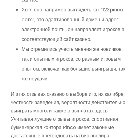
Хотя оно например выглядеть как “123pinco.
com”, это адаптированный домен и адрес
электронной почты, он направляет игроков а
соответствующий сайт казино.
Мы стремились учесть мнения же новичков,
так и опытных игроков, со разным игровым
опытом, включая как большие выигрыши, так
же неудачи.
И этих отзывах сказано о выборе игр, их калибре,
честности заведения, вероятности действительно
выиграть много, и также о выплатах здесь.
Учитывая лучшие отзывы игроков, спортивная
букмекерская контора Pinco имеет законные
достаточные претендовать на биоювелира