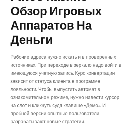
Обзор Игровых
Аппаратов На
Деньги
Рабочие адреса нужно искать и в проверенных
источниках. При переходе в зеркало надо войти в
имеющуюся учетную запись. Курс конвертации
зависит от статуса клиента в программе
лояльности. Чтобы выпустить автомат в
ознакомительном режиме, нужно навести курсор
на слот и кликнуть судя клавише «Демо». И
пробной версии опытные пользователи
разрабатывают новые стратегии.