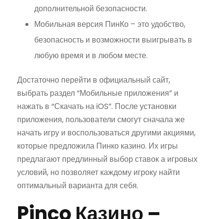
дополнительной безопасности.
Мобильная версия ПинКо – это удобство,
безопасность и возможности выигрывать в
любую время и в любом месте.
Достаточно перейти в официальный сайт,
выбрать раздел “Мобильные приложения” и
нажать в “Скачать на iOS”. После установки
приложения, пользователи смогут сначала же
начать игру и воспользоваться другими акциями,
которые предложила Пинко казино. Их игры
предлагают предлинный выбор ставок а игровых
условий, но позволяет каждому игроку найти
оптимальный варианта для себя.
Pinco Казино –