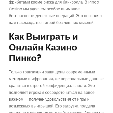
фрибетами кроме риска для банкролла. В Pinco
Casino мы уделяем особое внимание
безопасности денежные операций. Это позволял
вам наслаждаться игрой без лишних мыслей.
Как Выиграть и
Онлайн Казино
Пинко?
Только транзакции защищены современными
методами шифрования, же персональные данные
хранятся в строгой конфиденциальности. Это
позволяет игрокам сосредоточиться на вовсе
важном — получен удовольствия от игры и
возможных выигрышей. Его загрузка полдела
доступна с официального сайта казино. Актуально