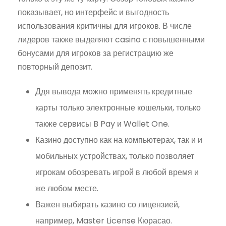
показывает, но интерфейс и выгодность
использования критичны для игроков. В числе
лидеров также выделяют casino с повышенными
бонусами для игроков за регистрацию же
повторный депозит.
Ддя вывода можно применять кредитные
карты только электронные кошельки, только
также сервисы B Pay и Wallet One.
Казино доступно как на компьютерах, так и и
мобильных устройствах, только позволяет
игрокам обозревать игрой в любой время и
же любом месте.
Важен выбирать казино со лицензией,
например, Master License Кюрасао.