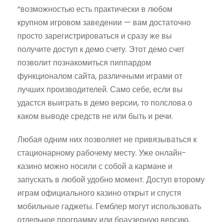
“возможностью есть практически в любом
крупном игровом заведении — вам достаточно
просто зарегистрироваться и сразу же вы
получите доступ к демо счету. Этот демо счет
позволит познакомиться пиппардом
функционалом сайта, различными играми от
лучших производителей. Само себе, если вы
удастся выиграть в демо версии, то полслова о
каком выводе средств не или быть и речи.
Любая одним них позволяет не привязываться к
стационарному рабочему месту. Уже онлайн-
казино можно носили с собой а кармане и
запускать в любой удобно момент. Доступ второму
играм официального казино открыт и спустя
мобильные гаджеты. Гемблер могут использовать
отдельное программу или браузерную версию,