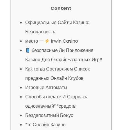
Content
Официальные Сайты Казино:
Безопасность
место —
Irwin Casino
безопасные Ли Приложения
Казино Для Онлайн-азартных Игр?
Как тогда Составляем Список
преданных Онлайн Клубов
Игровые Автоматы
Способы оплате И Скорость
однозначный” “средств
Бездепозитный Бонус
“те Онлайн Казино