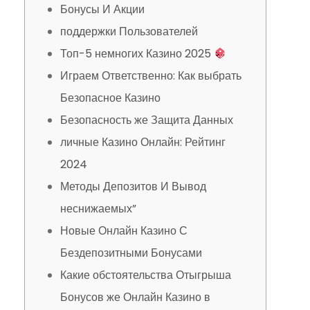
Бонусы И Акции
поддержки Пользователей
Топ-5 немногих Казино 2025
Играем Ответственно: Как выбрать
Безопасное Казино
Безопасность же Защита Данных
личные Казино Онлайн: Рейтинг
2024
Методы Депозитов И Вывод
неснижаемых”
Новые Онлайн Казино С
Бездепозитными Бонусами
Какие обстоятельства Отыгрыша
Бонусов же Онлайн Казино в