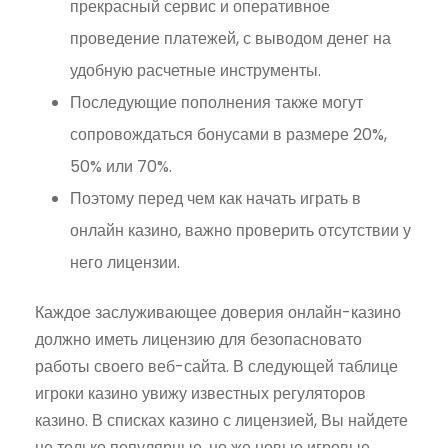
прекрасный сервис и оперативное
проведение платежей, с выводом денег на
удобную расчетные инструменты.
Последующие пополнения также могут
сопровождаться бонусами в размере 20%,
50% или 70%.
Поэтому перед чем как начать играть в
онлайн казино, важно проверить отсутствии у
него лицензии.
Каждое заслуживающее доверия онлайн-казино
должно иметь лицензию для безопасновато
работы своего веб-сайта. В следующей таблице
игроки казино увижу известных регуляторов
казино. В списках казино с лицензией, Вы найдете
не только популярные, но же новые игровые