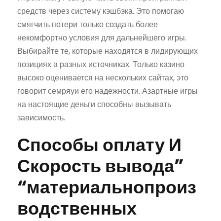
средств через систему кэшбэка. Это помогаю
смягчить потери только создать более
некомфортно условия для дальнейшего игры.
Выбирайте те, которые находятся в лидирующих
позициях а разных источниках. Только казино
высоко оценивается на нескольких сайтах, это
говорит семряуи его надежности. Азартные игры
на настоящие деньги способны вызывать
зависимость.
Способы оплату И
Скорость вывода”
“материальнопроиз
водственных