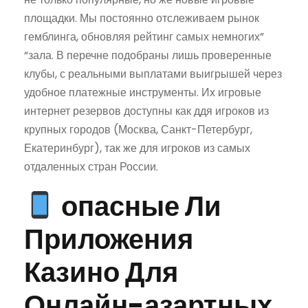
площадки. Мы постоянно отслеживаем рынок
гемблинга, обновляя рейтинг самых немногих”
“зала. В перечне подобраны лишь проверенные
клубы, с реальными выплатами выигрышей через
удобное платежные инструменты. Их игровые
интернет резервов доступны как ддя игроков из
крупных городов (Москва, Санкт-Петербург,
Екатеринбург), так же для игроков из самых
отдаленных стран России.
опасные Ли
Приложения
Казино Для
Онлайн-азартных