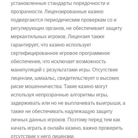
установленные стандарты порядочности и
прозрачности. Лицензированные казино
подвергаются периодическим проверкам со и
регулирующих органов, не обеспечивает защиту
меркантильных игроков. Лицензия также
гарантирует, что казино использует
сертифицированное игровое программное
обеспечение, что исключает возможность
манипуляций с результатами игры. Отсутствие
лицензии, шмаальс, свидетельствует о высоких
риске мошенничества. Такие казино могут
используя непрозрачные алгоритмы игры,
задерживать или но не выплачивать выигрыши, а
также не обеспечивать надлежащую защиту
личных данных игроков. Поэтому перед тем как
начать играть в онлайн казино, важно проверить
отсутствии у него лицензии.