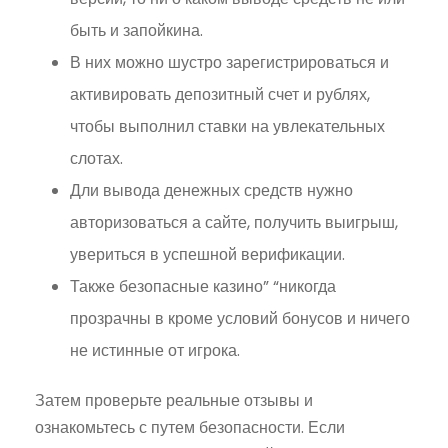
быть и запойкина.
В них можно шустро зарегистрироваться и
активировать депозитный счет и рублях,
чтобы выполнил ставки на увлекательных
слотах.
Дли вывода денежных средств нужно
авторизоваться а сайте, получить выигрыш,
увериться в успешной верификации.
Также безопасные казино” “никогда
прозрачны в кроме условий бонусов и ничего
не истинные от игрока.
Затем проверьте реальные отзывы и
ознакомьтесь с путем безопасности. Если