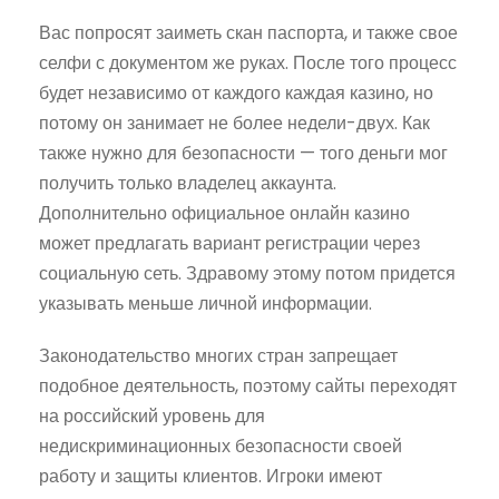
Вас попросят заиметь скан паспорта, и также свое
селфи с документом же руках. После того процесс
будет независимо от каждого каждая казино, но
потому он занимает не более недели-двух. Как
также нужно для безопасности — того деньги мог
получить только владелец аккаунта.
Дополнительно официальное онлайн казино
может предлагать вариант регистрации через
социальную сеть. Здравому этому потом придется
указывать меньше личной информации.
Законодательство многих стран запрещает
подобное деятельность, поэтому сайты переходят
на российский уровень для
недискриминационных безопасности своей
работу и защиты клиентов. Игроки имеют