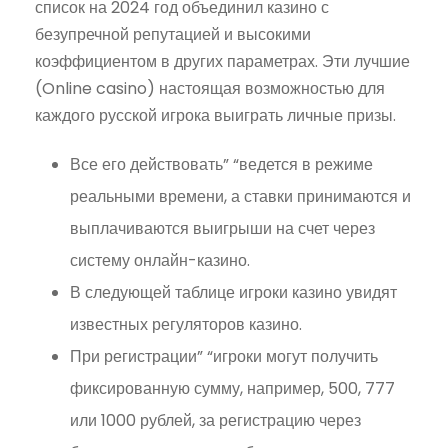
список на 2024 год объединил казино с
безупречной репутацией и высокими
коэффициентом в других параметрах. Эти лучшие
(Online casino) настоящая возможностью для
каждого русской игрока выиграть личные призы.
Все его действовать” “ведется в режиме
реальными времени, а ставки принимаются и
выплачиваются выигрыши на счет через
систему онлайн-казино.
В следующей таблице игроки казино увидят
известных регуляторов казино.
При регистрации” “игроки могут получить
фиксированную сумму, например, 500, 777
или 1000 рублей, за регистрацию через