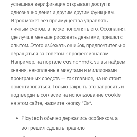
успешная верификация открывает доступ к
однозначно денег и другим другим функциям.
Игрок может без преимущества управлять
личным счетом, а не же пополнять его. Осознания,
где лучше меньше рисковать деньгами, пришел с
опытом. Этого избежать ошибок, предпочтительно
обращаться за советом к профессионалам.
Например, на портале casino-mdk. su вы найдем
знания, накопленные минутами и миллионами
проигранных средств — так главное, на но стоит
ориентироваться. Только закрыть это запросить и
подтвердить согласие на использование cookie
на этом сайте, нажмите кнопку “Ок”.
Playtech обычно держались особняком, а
вот решил сделать правило.