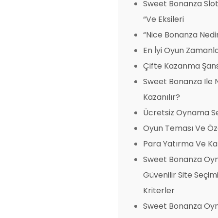
Sweet Bonanza Slotu
“Ve Eksileri
“Nice Bonanza Nedi
En İyi Oyun Zamanla
Çifte Kazanma Şansı
Sweet Bonanza Ile N
Kazanılır?
Ücretsiz Oynama Se
Oyun Teması Ve Özel
Para Yatırma Ve K
Sweet Bonanza Oyn
Güvenilir Site Seçim
Kriterler
Sweet Bonanza Oy