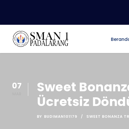
Berand
Sweet Bonanza
07
MAR
Ücretsiz Dönd
BY
BUDIMAN101179
SWEET BONANZA T