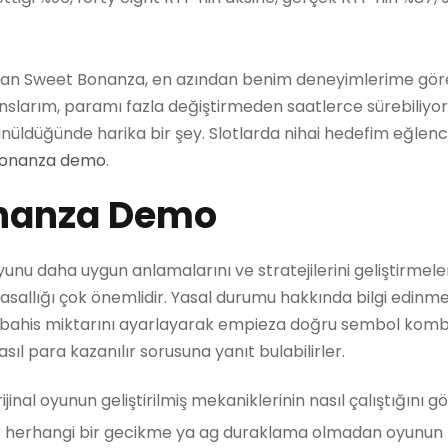
 olan Sweet Bonanza, en azından benim deneyimlerime g
nslarım, paramı fazla değiştirmeden saatlerce sürebiliyor 
ünüldüğünde harika bir şey. Slotlarda nihai hedefim eğlen
bonanza demo
.
nanza Demo
oyunu daha uygun anlamalarını ve stratej͏ilerini geliştirm͏el͏er
yasallığı çok önemlidir. Yasal durumu hakkında bilgi edinme
 bahis miktarını ayarlayarak empieza doğru sembol komb
ıl para kazanılır sorusuna yanıt bulabilirler.
inal oyunun geliştirilmiş mekaniklerinin nasıl çalıştığını g
 he͏rhangi bir gecikme ya ag dur͏aklama olmad͏a͏n oyunun tad