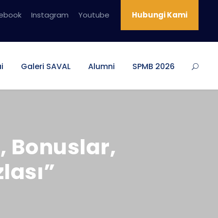
ebook
Instagram
Youtube
Hubungi Kami
i
Galeri SAVAL
Alumni
SPMB 2026
, Bonuslar,
lası”