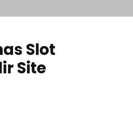
as Slot
 Site​