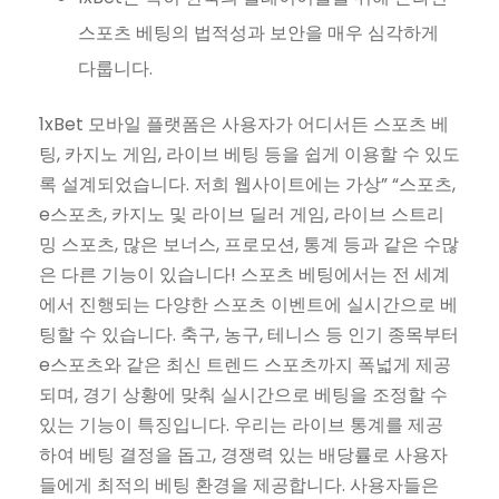
스포츠 베팅의 법적성과 보안을 매우 심각하게
다룹니다.
1xBet 모바일 플랫폼은 사용자가 어디서든 스포츠 베
팅, 카지노 게임, 라이브 베팅 등을 쉽게 이용할 수 있도
록 설계되었습니다. 저희 웹사이트에는 가상” “스포츠,
e스포츠, 카지노 및 라이브 딜러 게임, 라이브 스트리
밍 스포츠, 많은 보너스, 프로모션, 통계 등과 같은 수많
은 다른 기능이 있습니다! 스포츠 베팅에서는 전 세계
에서 진행되는 다양한 스포츠 이벤트에 실시간으로 베
팅할 수 있습니다. 축구, 농구, 테니스 등 인기 종목부터
e스포츠와 같은 최신 트렌드 스포츠까지 폭넓게 제공
되며, 경기 상황에 맞춰 실시간으로 베팅을 조정할 수
있는 기능이 특징입니다. 우리는 라이브 통계를 제공
하여 베팅 결정을 돕고, 경쟁력 있는 배당률로 사용자
들에게 최적의 베팅 환경을 제공합니다. 사용자들은