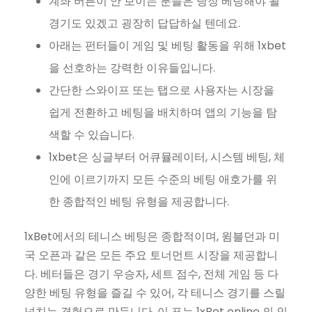
계좌 버튼이 안 보이는 분들은 당장 베팅해야 될
경기도 있겠고 굉장히 답답하실 텐데요.
아래는 펀터들이 게임 및 베팅 활동을 위해 1xbet
을 선호하는 강력한 이유들입니다.
간단한 스와이프 또는 탭으로 사용자는 시장을
쉽게 전환하고 베팅을 배치하며 앱의 기능을 탐
색할 수 있습니다.
1xbet은 싱글부터 어큐뮬레이터, 시스템 베팅, 체
인에 이르기까지 모든 수준의 베팅 애호가를 위
한 종합적인 베팅 유형을 제공합니다.
1xBet에서의 테니스 베팅은 종합적이며, 윔블던과 미
국 오픈과 같은 모든 주요 토너먼트 시장을 제공합니
다. 베터들은 경기 우승자, 세트 점수, 전체 게임 등 다
양한 베팅 유형을 즐길 수 있어, 각 테니스 경기를 스릴
넘치는 경험으로 만듭니다. 이 표는 1xBet online 의 인