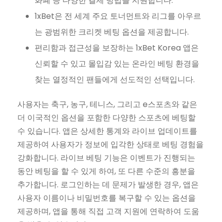
화폐 등 다양한 결제 방법을 지원합니다.
1xBet은 전 세계 주요 토너먼트와 리그를 아우르
는 광범위한 크리켓 베팅 옵션을 제공합니다.
편리함과 접근성을 보장하는 1xBet Korea 앱은
신뢰할 수 있고 몰입감 있는 온라인 베팅 환경을
찾는 열정적인 팬들에게 선도적인 선택입니다.
사용자는 축구, 농구, 테니스, 그리고 e스포츠와 같은
더 이국적인 옵션을 포함한 다양한 스포츠에 베팅할
수 있습니다. 앱은 상세한 통계와 라이브 업데이트를
제공하여 사용자가 정보에 입각한 상태로 베팅 경험을
강화합니다. 라이브 베팅 기능은 이벤트가 진행되는
동안 베팅을 할 수 있게 하여, 또 다른 수준의 흥분을
추가합니다. 로그인하는 데 문제가 발생한 경우, 앱은
사용자 이름이나 비밀번호를 복구할 수 있는 옵션을
제공하며, 앱을 통해 직접 고객 지원에 연락하여 도움