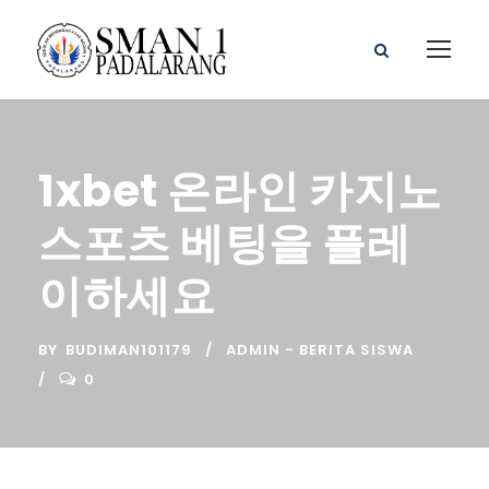
1xbet 온라인 카지노
스포츠 베팅을 플레
이하세요
BY
BUDIMAN101179
ADMIN - BERITA SISWA
0