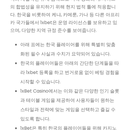
의 합법성을 유지하기 위해 현지 법적 틀에 적응합니
다. 한국을 비롯하여 케냐, 카메룬, 가나 등 다른 아프리
카 국가들에서 1xbet은 운영 라이선스를 보유하고 있
으며, 다양한 지역 규정 준수를 보여줍니다.
아래 표에는 한국 플레이어를 위해 특별히 맞춤
화된 필수 사실과 수치가 요약되어 있습니다.
한국의 플레이어들은 아래의 간단한 단계들을 따
라 1xbet 등록을 하고 번거로움 없이 베팅 경험을
시작할 수 있습니다.
1xBet Casino에서는 이와 같은 다양한 인기 슬롯
과 테이블 게임을 제공하여 사용자들이 원하는
스타일과 전략에 맞는 게임을 선택하고 즐길 수
있도록 합니다.
1xBet은 특히 한국의 플레이어들을 위해 카지노