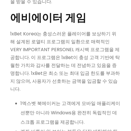
을 받을 수 있습니다.
에비에이터 게임
1xBet Korea는 충성스러운 플레이어를 보상하기 위
해 설계된 로열티 프로그램의 일환으로 매력적인
VERY IMPORTANT PERSONEL 캐시백 프로그램을 제
공합니다. 이 프로그램은 1xBet이 충성 고객 기반에 탁
월한 가치와 감사를 전달하는 데 전념하고 있음을 증
명합니다. 1xBet은 최소 또는 최대 입금 한도를 부과하
지 않으며, 사용자가 선호하는 금액을 입금할 수 있습
니다.
1엑스벳 북메이커는 고객에게 모바일 애플리케이
션뿐만 아니라 Windows용 완전히 독립적인 데
스크톱 프로그램을 제공합니다.