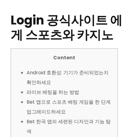
Login 공식사이트 에
게 스포츠와 카지노
Content
Android 호환성: 기기가 준비되었는지
확인하세요
라이브 베팅을 하는 방법
Bet 앱으로 스포츠 베팅 게임을 한 단계
업그레이드하세요
Bet 한국 앱의 세련된 디자인과 기능 탐
색