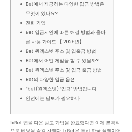
Bet에서 제공하는 다양한 입금 방법은
무엇이 있나요?
전화 가입
Bet 입금지연에 따른 해결 방법과 올바
른 사용 가이드 【 2025년】
Bet 원엑스벳 주소 및 입출금 방법
Bet에서 어떤 게임을 할 수 있을까?
Bet 원엑스벳 주소 및 입금 출금 방법
Bet의 다양한 입금 옵션
“bet(원엑스벳) ‘입금’ 방법입니다
안전에는 담보가 필요하다
1xBet 앱을 다운 받고 가입을 완료했다면 이제 본격적
으로 베팅을 즐길 차례다. 1xBet은 특히 한국 플레이어