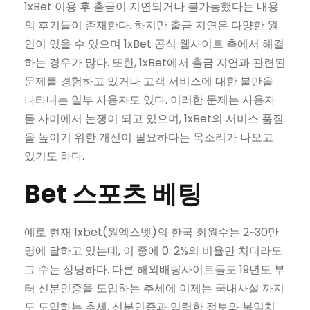
1xBet 이용 후 출금이 지연되거나 불가능했다는 내용
의 후기들이 존재한다. 하지만 출금 지연은 다양한 원
인이 있을 수 있으며 1xBet 공식 웹사이트 측에서 해결
하는 경우가 많다. 또한, 1xBet에서 출금 지연과 관련된
문제를 경험하고 있거나 고객 서비스에 대한 불만을
나타내는 일부 사용자도 있다. 이러한 문제는 사용자
들 사이에서 논쟁이 되고 있으며, 1xBet의 서비스 품질
을 높이기 위한 개선이 필요하다는 목소리가 나오고
있기도 하다.
Bet 스포츠 베팅
예로 현재 1xbet(원엑스벳)의 한국 회원수는 2~30만
명에 달하고 있는데, 이 중에 0. 2%의 비율만 치더라도
그 수는 상당하다. 다른 해외배팅사이트들도 19년도 부
터 신분인증을 도입하는 추세에 이제는 국내사설 까지
도 도입하는 추세. 신분인증과 입력한 정보와 불일치