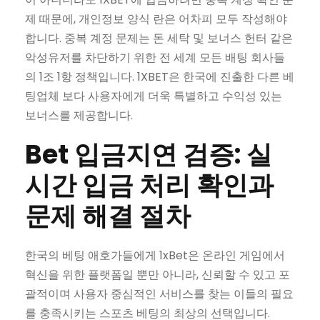
제 때문에, 개인정보 양식 란은 어차피 모두 작성해야
합니다. 중복 계정 문제는 돈 세탁 및 보너스 헌터 같은
악성유저를 차단하기 위한 전 세계 모든 배팅 회사들
의 1조 1항 정책입니다. 1XBET은 한국에 진출한 다른 베
팅업체 보다 사용자에게 더욱 특별하고 수익성 있는
보너스를 제공합니다.
Bet 입금지연 검증: 실
시간 입금 처리 확인과
문제 해결 절차
한국의 베팅 애호가들에게 1xBet은 온라인 게임에서
혁신을 위한 플랫폼일 뿐만 아니라, 신뢰할 수 있고 포
괄적이며 사용자 중심적인 서비스를 찾는 이들의 필요
를 충족시키는 스포츠 베팅의 최상의 선택입니다.