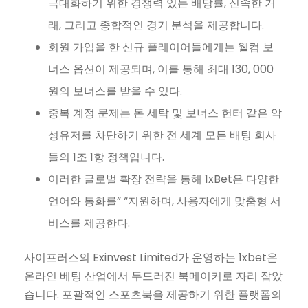
극대화하기 위한 경쟁력 있는 배당률, 신속한 거
래, 그리고 종합적인 경기 분석을 제공합니다.
회원 가입을 한 신규 플레이어들에게는 웰컴 보
너스 옵션이 제공되며, 이를 통해 최대 130, 000
원의 보너스를 받을 수 있다.
중복 계정 문제는 돈 세탁 및 보너스 헌터 같은 악
성유저를 차단하기 위한 전 세계 모든 배팅 회사
들의 1조 1항 정책입니다.
이러한 글로벌 확장 전략을 통해 1xBet은 다양한
언어와 통화를” “지원하며, 사용자에게 맞춤형 서
비스를 제공한다.
사이프러스의 Exinvest Limited가 운영하는 1xbet은
온라인 베팅 산업에서 두드러진 북메이커로 자리 잡았
습니다. 포괄적인 스포츠북을 제공하기 위한 플랫폼의