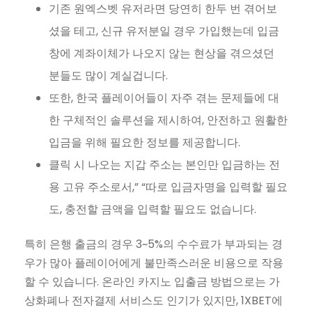
기존 원엑스벳 유저라면 당연히 한두 번 겪어보
셨을 테고, 신규 유저분일 경우 가입했는데 입금
창에 계좌이체가 나오지 않는 현상을 겪으셨던
분들도 많이 계실겁니다.
또한, 한국 플레이어들이 자주 겪는 문제들에 대
한 구체적인 솔루션을 제시하여, 안전하고 원활한
입금을 위해 필요한 정보를 제공합니다.
클릭 시 나오는 지갑 주소는 본인만 입금하는 전
용 고유 주소로서,” “따로 입금자명을 입력할 필요
도, 충전할 금액을 입력할 필요도 없습니다.
특히 은행 출금의 경우 3~5%의 수수료가 부과되는 경
우가 많아 플레이어에게 불만족스러운 비용으로 작용
할 수 있습니다. 온라인 카지노 입출금 방법으로는 가
상화폐나 전자결제 서비스도 인기가 있지만, 1XBET에