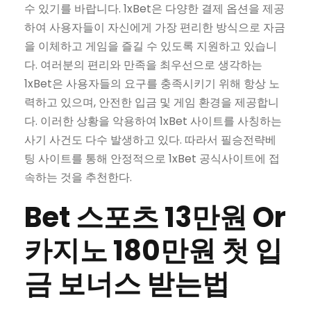
수 있기를 바랍니다. 1xBet은 다양한 결제 옵션을 제공
하여 사용자들이 자신에게 가장 편리한 방식으로 자금
을 이체하고 게임을 즐길 수 있도록 지원하고 있습니
다. 여러분의 편리와 만족을 최우선으로 생각하는
1xBet은 사용자들의 요구를 충족시키기 위해 항상 노
력하고 있으며, 안전한 입금 및 게임 환경을 제공합니
다. 이러한 상황을 악용하여 1xBet 사이트를 사칭하는
사기 사건도 다수 발생하고 있다. 따라서 필승전략베
팅 사이트를 통해 안정적으로 1xBet 공식사이트에 접
속하는 것을 추천한다.
Bet 스포츠 13만원 Or
카지노 180만원 첫 입
금 보너스 받는법