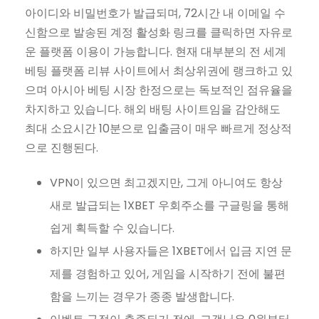
아이디와 비밀번호가 발급되며, 72시간 내 이메일 수
신함으로 발송된 계정 활성화 링크를 클릭하면 자유로
운 플랫폼 이용이 가능합니다. 현재 대부분의 전 세계
베팅 플랫폼 리뷰 사이트에서 최상위권에 랭크하고 있
으며 아시아 베팅 시장 한정으로는 독보적인 점유율을
차지하고 있습니다. 해외 배팅 사이트임을 감안해도
최대 소요시간 10분으로 입출금이 매우 빠르게 정상적
으로 진행된다.
VPN이 있으면 최고겠지만, 그게 아니여도 항상
새로 발급되는 1XBET 우회주소를 구글링을 통해
쉽게 획득할 수 있습니다.
하지만 일부 사용자들은 1XBET에서 입금 지연 문
제를 경험하고 있어, 게임을 시작하기 전에 불편
함을 느끼는 경우가 종종 발생합니다.