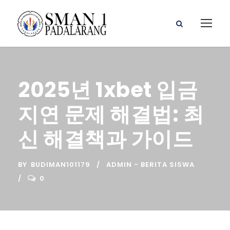
2025년 1xbet 입금
지연 문제 해결법: 최
신 해결책과 가이드
BY
BUDIMAN101179
ADMIN - BERITA SISWA
0