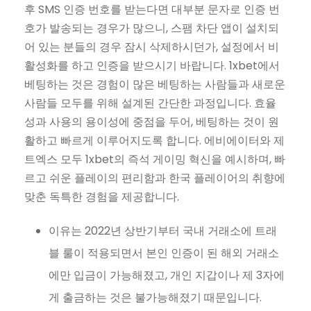
후 SMS 인증 번호를 받는다면 대부분 문자로 인증 번
호가 발송되는 경우가 많으니, 스팸 차단 앱이 설치되
어 있는 분들의 경우 잠시 삭제하시던가, 설정에서 비
활성화를 하고 인증을 받으시기 바랍니다. 1xbet에서
베팅하는 것은 경험이 많은 베팅하는 사람들과 새로운
사람들 모두를 위해 설계된 간단한 과정입니다. 효율
성과 사용의 용이성에 중점을 두어, 베팅하는 것이 원
활하고 빠르게 이루어지도록 합니다. 에비에이터와 제
트엑스 모두 1xbet의 즉석 게이밍 혁신을 예시하며, 빠
르고 쉬운 플레이의 편리함과 한국 플레이어의 취향에
맞춘 독특한 경험을 제공합니다.
이유는 2022년 상반기부터 국내 거래소에 트래
블 룰이 적용되면서 본인 인증이 된 해외 거래소
에만 입금이 가능해졌고, 개인 지갑이나 제 3자에
게 출금하는 것은 불가능해졌기 때문입니다.