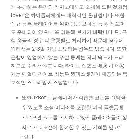
게 추천하는 온라인 카지노에서도 소개해 드린 것처럼
1XBET은 하이롤러에게도 매력적인 환경입니다. 또한
신규 등록 플레이어를 위한 입금 보너스 등 웰컴 오퍼
도 준비되어 있으니 꼭 이용해 보시기 바랍니다. 단, 은
행 송금의 경우 각 은행별로 처리하기 때문에 경우에
따라서는 2~3일 이상 소요되는 경우도 있습니다. 또한,
은행이 영업하지 않는 주말 등에는 처리 속도가 느려
지므로 주의해야 합니다. 라이브 스포츠 베팅 시 이용
가능한 멀티 라이브 기능은 원엑스벳만이 제공하는 독
보적인 스트리밍 시스템입니다.
또한, 1xBet는 플레이어가 적합한 코드를 선택할
수 있도록 소셜 미디어를 포함한 여러 플랫폼에
프로모션 코드를 게시하고 있어 플레이어들이 상
시로 프로모션에 참여할 수 있는 기회를 얻고”
“있다.