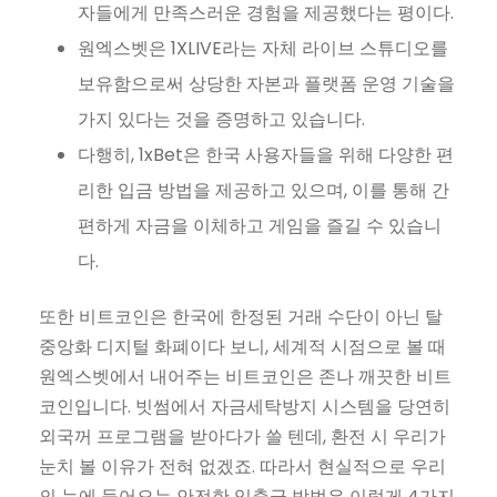
자들에게 만족스러운 경험을 제공했다는 평이다.
원엑스벳은 1XLIVE라는 자체 라이브 스튜디오를
보유함으로써 상당한 자본과 플랫폼 운영 기술을
가지 있다는 것을 증명하고 있습니다.
다행히, 1xBet은 한국 사용자들을 위해 다양한 편
리한 입금 방법을 제공하고 있으며, 이를 통해 간
편하게 자금을 이체하고 게임을 즐길 수 있습니
다.
또한 비트코인은 한국에 한정된 거래 수단이 아닌 탈
중앙화 디지털 화폐이다 보니, 세계적 시점으로 볼 때
원엑스벳에서 내어주는 비트코인은 존나 깨끗한 비트
코인입니다. 빗썸에서 자금세탁방지 시스템을 당연히
외국꺼 프로그램을 받아다가 쓸 텐데, 환전 시 우리가
눈치 볼 이유가 전혀 없겠죠. 따라서 현실적으로 우리
의 눈에 들어오는 안전한 입출금 방법은 이렇게 4가지