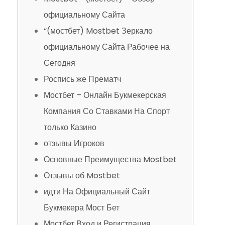
официальному Сайта
“(мостбет) Mostbet Зеркало
официальному Сайта Рабочее на
Сегодня
Роспись же Прематч
Мостбет – Онлайн Букмекерская
Компания Со Ставками На Спорт
только Казино
отзывы Игроков
Основные Преимущества Mostbet
Отзывы об Mostbet
идти На Официальный Сайт
Букмекера Мост Бет
Мостбет Вход и Регистрация