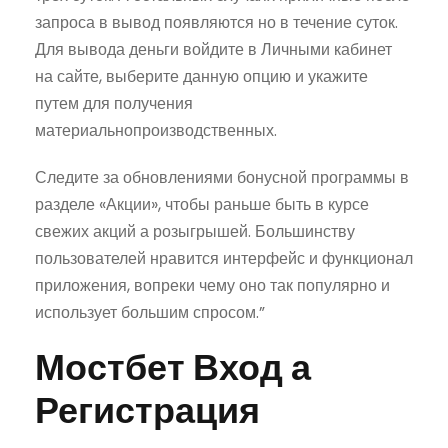
запроса в вывод появляются но в течение суток.
Для вывода деньги войдите в Личными кабинет
на сайте, выберите данную опцию и укажите
путем для получения
материальнопроизводственных.
Следите за обновлениями бонусной программы в
разделе «Акции», чтобы раньше быть в курсе
свежих акций а розыгрышей. Большинству
пользователей нравится интерфейс и функционал
приложения, вопреки чему оно так популярно и
использует большим спросом.”
Мостбет Вход а
Регистрация