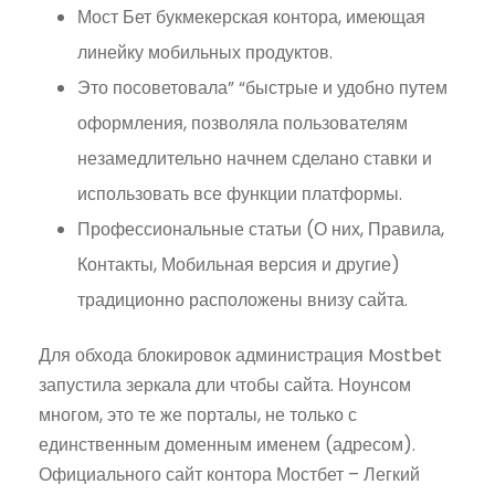
Мост Бет букмекерская контора, имеющая
линейку мобильных продуктов.
Это посоветовала” “быстрые и удобно путем
оформления, позволяла пользователям
незамедлительно начнем сделано ставки и
использовать все функции платформы.
Профессиональные статьи (О них, Правила,
Контакты, Мобильная версия и другие)
традиционно расположены внизу сайта.
Для обхода блокировок администрация Mostbet
запустила зеркала дли чтобы сайта. Ноунсом
многом, это те же порталы, не только с
единственным доменным именем (адресом).
Официального сайт контора Мостбет – Легкий