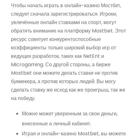
Чтобы начать играть в онлайн-казино Мостбет,
следует сначала зарегистрироваться. Игроки,
увлечённые онлайн ставками на спорт, могут
обратить внимание на платформу Mostbet. Этот
ресурс советует конкурентоспособные
коэффициенты только широкий выбор игр от
ведущих разработок, таких как NetEnt и
Microgaming. Со другой стороны, а бирже
Mostbet они можете делать ставки не против
букмекера, а против которых людей. Вы могу
сделать ставку же исход как же проигрыш, так же
на победу.
Можно может уверенным за свои деньги,
внесенные а личный кабинет.
Играя и онлайн-казино Mostbet, вы можете