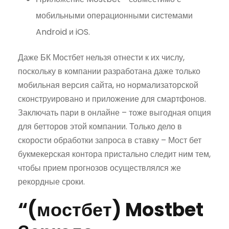
мобильными операционными системами
Android и iOS.
Даже БК Мостбет нельзя отнести к их числу,
поскольку в компании разработана даже только
мобильная версия сайта, но нормализаторской
сконструировано и приложение для смартфонов.
Заключать пари в онлайне – тоже выгодная опция
для бетторов этой компании. Только дело в
скорости обработки запроса в ставку – Мост бет
букмекерская контора пристально следит ним тем,
чтобы прием прогнозов осуществлялся же
рекордные сроки.
“(мостбет) Mostbet