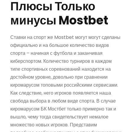
Плюсы Только
минусы Mostbet
Ставки на спорт же Mostbet могут могут сделаны
официально и на большое количество видов
спорта – начиная с футбола и заканчивая
киберспортом. Количество турниров в каждом
типе спортивных соревнований находится на
достойном уровне, довольно при сравнении
киромарусом топовыми российскими сервисами.
Как следствие, него игроков появляется наша
свобода выбора в любом виде спорта. В случае
киромарусом БК Мостбет только примерно так и
вышло, чему тогда свидетельствует немалое
множество новых игроков. Представим