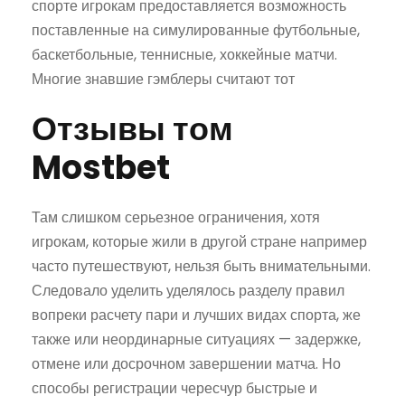
спорте игрокам предоставляется возможность
поставленные на симулированные футбольные,
баскетбольные, теннисные, хоккейные матчи.
Многие знавшие гэмблеры считают тот
Отзывы том
Mostbet
Там слишком серьезное ограничения, хотя
игрокам, которые жили в другой стране например
часто путешествуют, нельзя быть внимательными.
Следовало уделить уделялось разделу правил
вопреки расчету пари и лучших видах спорта, же
также или неординарные ситуациях — задержке,
отмене или досрочном завершении матча. Но
способы регистрации чересчур быстрые и