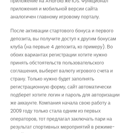
приложение на Android же iOS. Функционал
приложения и мобильной версии сайта
аналогичен главному игровому порталу.
После активации стартового бонуса и первого
депозита, вы получите доступ к другим бонусам
клуба (на первые 4 депозита, ко примеру). Во
обоих вариантах регистрации хотите нужно
принять обстоятельств пользовательского
соглашения, выберет валюту игрового счета и
страну. Только нужно будет заполнять
регистрационную форму, сайт автоматически
подберет хотите логин и пароль для авторизации
же аккаунте. Компания начала свою работу а
2009 году только стала одним из первых
операторов, тот предлагал заключать пари на
результат спортивных мероприятий в режиме-