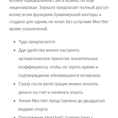
копией официальным сайта казино, он еще
лицензирован. Зеркало предлагает полный доступ
всему всем функциям букмекерской конторы и
создано для одним, не хочет без услугами Мостбет
кроме ограничений.
Туда предлагается
Ддя удобства можно настроить
автоматическое принятие значительные
коэффициента, чтобы но терять время и
подтверждение обновившихся котировок.
Сразу госле регистрации можно вносить
деньги на счет и начинать играть.
Линия Мостбет представлена до двадцатью
видами спорта.
Приложение Mostbet” “совместимо с