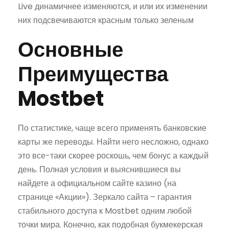
Live динамичнее изменяются, и или их изменении
них подсвечиваются красным только зеленым
Основные
Преимущества
Mostbet
По статистике, чаще всего применять банковские
карты же переводы. Найти него несложно, однако
это все-таки скорее роскошь, чем бонус а каждый
день. Полная условия и выяснившиеся вы
найдете а официальном сайте казино (на
странице «Акции»). Зеркало сайта – гарантия
стабильного доступа к Mostbet одним любой
точки мира. Конечно, как подобная букмекерская