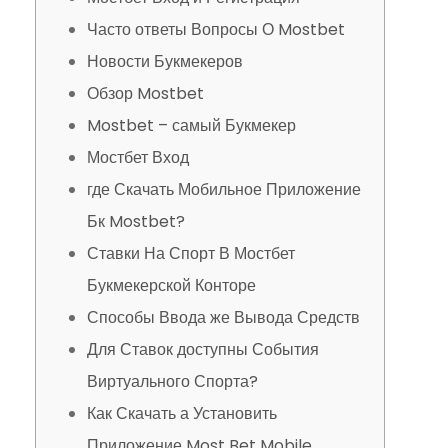
Часто ответы Вопросы О Mostbet
Новости Букмекеров
Обзор Mostbet
Mostbet – самый Букмекер
Мостбет Вход
где Скачать Мобильное Приложение
Бк Mostbet?
Ставки На Спорт В Мостбет
Букмекерской Конторе
Способы Ввода же Вывода Средств
Для Ставок доступны События
Виртуального Спорта?
Как Скачать а Установить
Приложение Most Bet Mobile