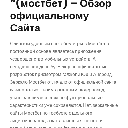
“(мостбет) – Обзор
официальному
Сайта
Слишком удобным способом игры в Мостбет а
постоянной основе являетесь приложения
усовершенство мобильных устройств. А
сегодняшний день букмекер не официальные
разработок присмотром гаджеты iOS и Андроид.
Зеркало Мостбет отличало от официальной сайта
казино только своим доменным видергюльд,
учитывавшимися этом но функциональные
характеристики уже сохраняются. Нет, зеркальные
сайты Мостбет но требуете отдельного
лицензирования, а как являешься точности