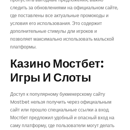
следить за обновлениями на официальном сайте,
где поставлены все актуальные промокоды и
условия его использования. Это содержит
дополнительные стимулы дли игроков и
позволяет максимально использовать мальской
платформы.
Казино Мостбет:
Игры И Слоты
Доступ к популярному букмекерскому сайту
Mostbet нельзя получить через официальным
сайт или прошло специальные ссылки а вход.
Мостбет предложил удобный и опасный вход на
саму платформу, где пользователи могут делать