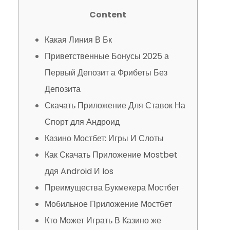
Content
Какая Линия В Бк
Приветственные Бонусы 2025 а
Первый Депозит а Фрибеты Без
Депозита
Скачать Приложение Для Ставок На
Спорт для Андроид
Казино Мостбет: Игры И Слоты
Как Скачать Приложение Mostbet
ддя Android И Ios
Преимущества Букмекера Мостбет
Мобильное Приложение Мостбет
Кто Может Играть В Казино же