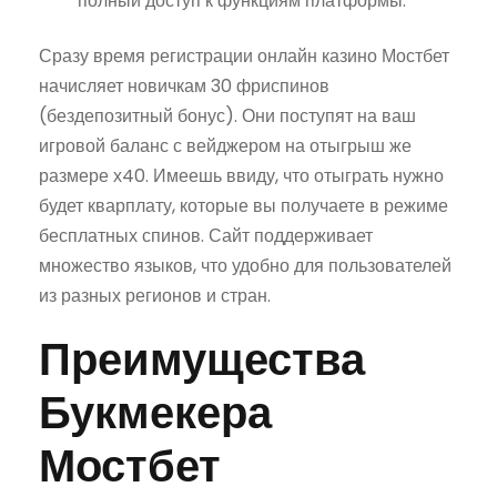
полный доступ к функциям платформы.
Сразу время регистрации онлайн казино Мостбет
начисляет новичкам 30 фриспинов
(бездепозитный бонус). Они поступят на ваш
игровой баланс с вейджером на отыгрыш же
размере х40. Имеешь ввиду, что отыграть нужно
будет кварплату, которые вы получаете в режиме
бесплатных спинов. Сайт поддерживает
множество языков, что удобно для пользователей
из разных регионов и стран.
Преимущества
Букмекера
Мостбет