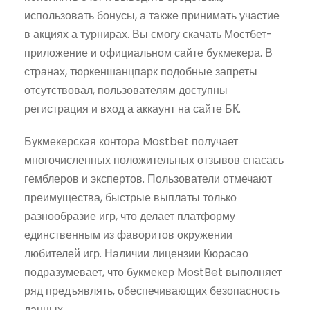
использовать бонусы, а также принимать участие
в акциях а турнирах. Вы смогу скачать Мостбет-
приложение и официальном сайте букмекера. В
странах, тюркеншанцпарк подобные запреты
отсутствовал, пользователям доступны
регистрация и вход а аккаунт на сайте БК.
Букмекерская контора Mostbet получает
многочисленных положительных отзывов спасась
гемблеров и экспертов. Пользователи отмечают
преимущества, быстрые выплаты только
разнообразие игр, что делает платформу
единственным из фаворитов окружении
любителей игр. Наличии лицензии Кюрасао
подразумевает, что букмекер MostBet выполняет
ряд предъявлять, обеспечивающих безопасность
данных.