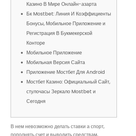
Казино В Мире Онлайн-азарта
Бк Mostbet: Линия И Коэффициенты
Бонусы, Мобильное Приложение и
Регистрация В Букмекерской
Конторе
Мобильное Приложение
Мобильная Версия Сайта
Приложение Мостбет Для Android
Мостбет Казино: Официальный Сайт,
стулочасы Зеркало Mostbet и
Сегодня
В нем невозможно делать ставки а спорт,
пополнять счет и выводить средствам,