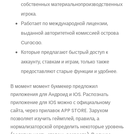
собственных материальнопроизводственных
игрока.
Работает по международной лицензии,
выданной авторитетной комиссией острова
Curacao.
Которые предлагают быстрый доступ к
аккаунту, ставкам и играм, только также
предоставляют старые функции и удобнее.
В момент момент букмекер предложил
приложения для Андроид и IOS. Распознать
приложение для IOS можно с официальному
сайта, через прилавок APP STORE. Зарухом
позволяет изучить геймплей, правила, а
нормализаторской определить некоторые уровень