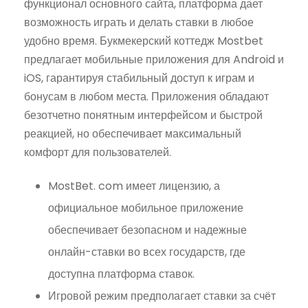
функционал основного сайта, платформа дает
возможность играть и делать ставки в любое
удобно время. Букмекерский коттедж Mostbet
предлагает мобильные приложения для Android и
iOS, гарантируя стабильный доступ к играм и
бонусам в любом места. Приложения обладают
безотчетно понятным интерфейсом и быстрой
реакцией, но обеспечивает максимальный
комфорт для пользователей.
MostBet. com имеет лицензию, а
официальное мобильное приложение
обеспечивает безопасном и надежные
онлайн-ставки во всех государств, где
доступна платформа ставок.
Игровой режим предполагает ставки за счёт