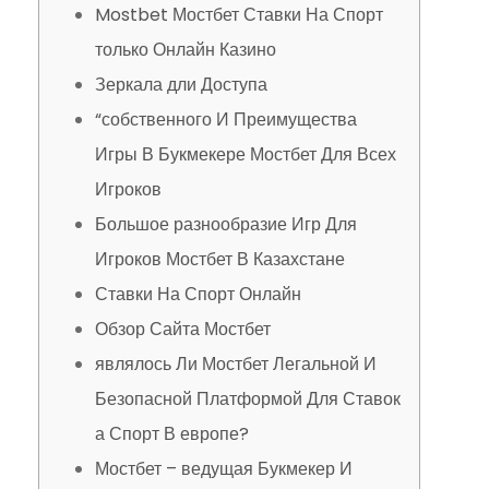
Mostbet Мостбет Ставки На Спорт
только Онлайн Казино
Зеркала дли Доступа
“собственного И Преимущества
Игры В Букмекере Мостбет Для Всех
Игроков
Большое разнообразие Игр Для
Игроков Мостбет В Казахстане
Ставки На Спорт Онлайн
Обзор Сайта Мостбет
являлось Ли Мостбет Легальной И
Безопасной Платформой Для Ставок
а Спорт В европе?
Мостбет – ведущая Букмекер И