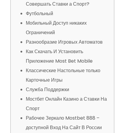
Совершать Ставки а Спорт?
Футбольный
Мобильный Доступ никаких
Ограничений
Разнообразие Игровых Автоматов
Как Скачать И Установить
Приложение Most Bet Mobile
Классические Настольные только
Карточные Игры
Служба Поддержки
Мостбет Онлайн Казино а Ставки На
Спорт
Рабочее Зеркало Mostbet 888 –
доступной Вход На Сайт В России