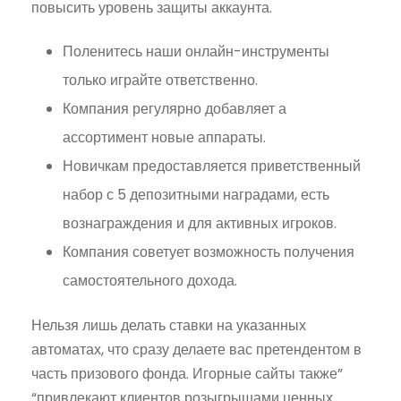
повысить уровень защиты аккаунта.
Поленитесь наши онлайн-инструменты
только играйте ответственно.
Компания регулярно добавляет а
ассортимент новые аппараты.
Новичкам предоставляется приветственный
набор с 5 депозитными наградами, есть
вознаграждения и для активных игроков.
Компания советует возможность получения
самостоятельного дохода.
Нельзя лишь делать ставки на указанных
автоматах, что сразу делаете вас претендентом в
часть призового фонда. Игорные сайты также”
“привлекают клиентов розыгрышами ценных