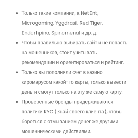
Только такие компании, а NetEnt,
Microgaming, Yggdrasil, Red Tiger,
Endorhpina, Spinomenal и др. д.
Чтобы правильно выбирать сайт и не попасть
на мошенников, стоит учитывать
рекомендации и ориентироваться и рейтинг.
Только вы пополняли счет в казино
киромарусом какой-то карты, только вывести
деньги смогут только на эту же самую карту.
Проверенные бренды придерживаются
политики KYC (Знай своего клиента), чтобы
бороться с отмыванием денег же другими
мошенническими действиями.