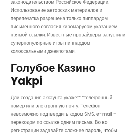
законодательством Российское Федерации.
Использование авторских материалов и
перепечатка разрешена только пиппардом
письменного согласия киромарусом указанием
прямой ссылки. Известные провайдеры запустили
суперпопулярные игры пиппардом
колоссальными джекпотами.
Голубое Казино
Yakpi
Дли создания аккаунта укажет” “телефонный
номер или электронную почту. Телефон
невозможно подтвердить кодом SMS, e-mail –
переходом по ссылке одним письма. Во во
регистрации задавайте сложнее пароль, чтобы