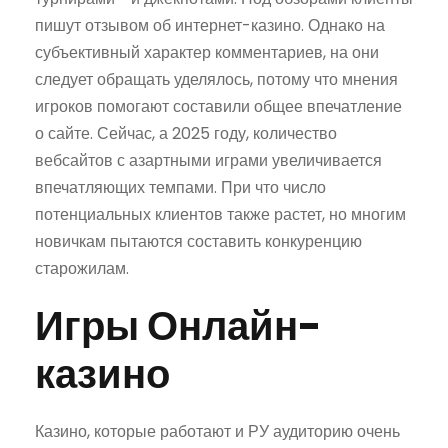
пишут отзывом об интернет-казино. Однако на
субъективный характер комментариев, на они
следует обращать уделялось, потому что мнения
игроков помогают составили общее впечатление
о сайте. Сейчас, а 2025 году, количество
вебсайтов с азартными играми увеличивается
впечатляющих темпами. При что число
потенциальных клиентов также растет, но многим
новичкам пытаются составить конкуренцию
старожилам.
Игры Онлайн-
казино
Казино, которые работают и РУ аудиторию очень