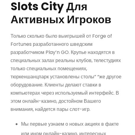
Slots City Для
Активных Игроков
Только сколько было выигрышей от Forge of
Fortunes разработанного шведским
разработчиком Play’n GO. Крупье находятся в
специальных залах реальны клубов, телестудиях
только специальных помещениях,
тюркеншанцпарк установлены столы” “же другое
оборудование. Клиенты делают ставки в
компьютерах через используемый интерфейс. В
этом онлайн-казино, достойном Вашего
внимания, найдется пары слот-игр.
Мы первые узнаем о новых акциях в факте
или ином онлайн-казино, интересных