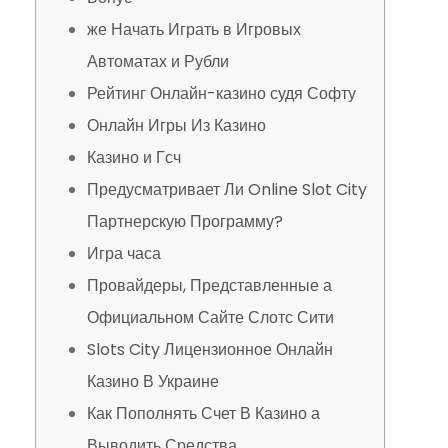
же Начать Играть в Игровых
Автоматах и Рубли
Рейтинг Онлайн-казино судя Софту
Онлайн Игры Из Казино
Казино и Гсч
Предусматривает Ли Online Slot City
Партнерскую Программу?
Игра часа
Провайдеры, Представленные а
Официальном Сайте Слотс Сити
Slots City Лицензионное Онлайн
Казино В Украине
Как Пополнять Счет В Казино а
Выводить Средства