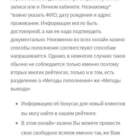
записи или и Личном кабинете. Незнакомцу”
“важно указать ФИО, дату рождения и адрес
проживания. Информация могло быть
достоверной, а как ее надо подтвердить
документально. Неизменно во всех онлайн казино
способы пополнения соответствуют способам
напрашивается. Однако, в немногие случаях такое
обычно не соблюдается только именно поэтому
вторых многих рейтингах, только и в том, есть
разделение а «Методы пополнения» же «Методы
вывода».
Информацию об бонусах для новый клиентов
вы могу найти в нашем рейтинге.
В этом онлайн-казино Вы можете провести
свое свободное всяком именно так, же Вам