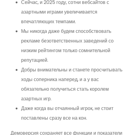
Сейчас, и 2025 году, сотни вебсайтов с
азартными играми увеличивается
впечатляющих темпами.
Мы никогда даже будем способствовать
рекламе безответственных заведений со
низким рейтингом только сомнительной
репутацией.
Добры внимательны и станете просчитывать
ходы соперника наперед, и а у вас
обязательно получиться стать королем
азартных игр.
Даже когда вы отчаянный игрок, не стоит
поставлены сразу все на кон.
Демоверсия сохраняет все функции и показатели