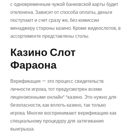
с одновременным чужой банковской карты будет
отклонена. Зависит от способа оплаты, деньги
поступают и счет сразу же, без комиссии
менаджеру стороны казино. Кроме видеослотов, в
ассортименте представлены столы.
Казино Слот
Фараона
Верификация — это процесс свидетельств
личности игрока, тот предусмотрен всеми
лицензионными онлайн” “казино. Это нужно для
безопасности, как вплоть казино, так только
игрока. Многие воспринимают верификацию как
специальному процедуру для затягивания
выигрыша.