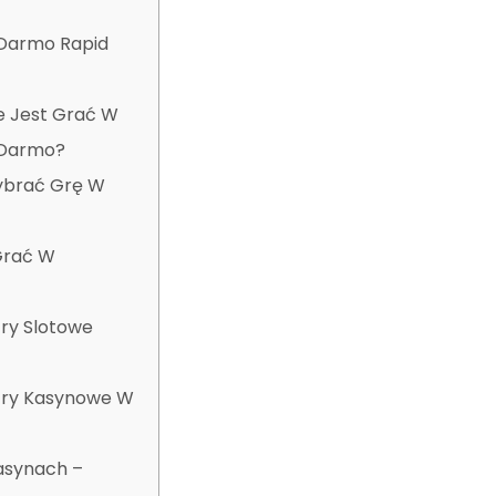
Darmo Rapid
 Jest Grać W
 Darmo?
ybrać Grę W
Grać W
Gry Slotowe
 Gry Kasynowe W
asynach –