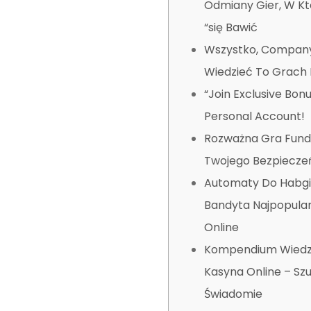
Odmiany Gier, W K
“się Bawić
Wszystko, Company
Wiedzieć To Grach
“Join Exclusive Bon
Personal Account!
Rozważna Gra Fu
Twojego Bezpiecze
Automaty Do Habgi
Bandyta Najpopular
Online
Kompendium Wiedz
Kasyna Online – Sz
Świadomie