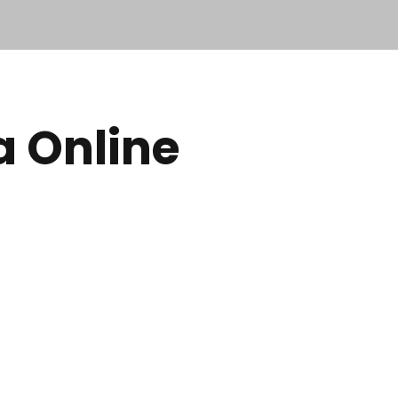
a Online