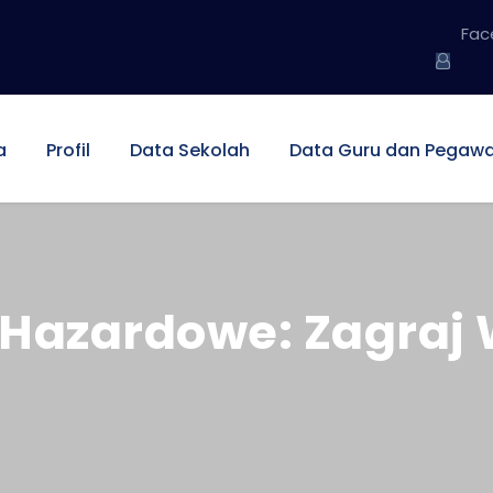
Fac
a
Profil
Data Sekolah
Data Guru dan Pegawa
Hazardowe: Zagraj 