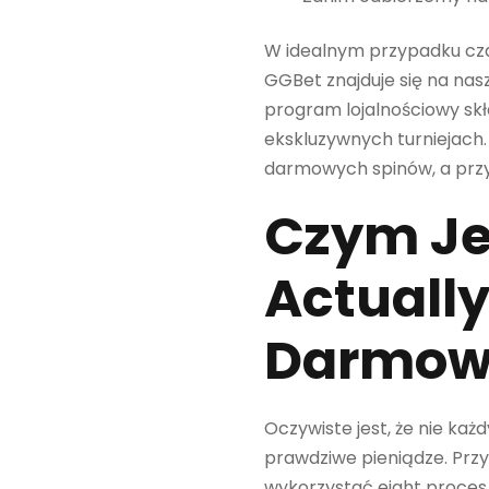
W idealnym przypadku czas
GGBet znajduje się na nas
program lojalnościowy skła
ekskluzywnych turniejach
darmowych spinów, a przy
Czym Je
Actuall
Darmow
Oczywiste jest, że nie ka
prawdziwe pieniądze. Prz
wykorzystać eight proces