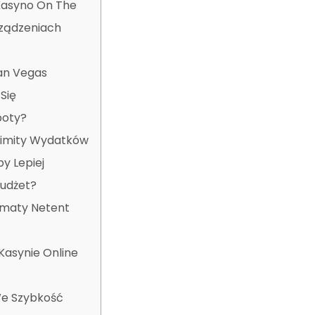
Kasyno On The
rządzeniach
an Vegas
Się
poty?
Limity Wydatków
y Lepiej
Budżet?
omaty Netent
Kasynie Online
We Szybkość