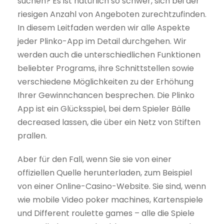
suchen? Es ist natürlich so schwer, sich bei der
riesigen Anzahl von Angeboten zurechtzufinden.
In diesem Leitfaden werden wir alle Aspekte
jeder Plinko-App im Detail durchgehen. Wir
werden auch die unterschiedlichen Funktionen
beliebter Programs, ihre Schnittstellen sowie
verschiedene Möglichkeiten zu der Erhöhung
Ihrer Gewinnchancen besprechen. Die Plinko
App ist ein Glücksspiel, bei dem Spieler Bälle
decreased lassen, die über ein Netz von Stiften
prallen.
Aber für den Fall, wenn Sie sie von einer
offiziellen Quelle herunterladen, zum Beispiel
von einer Online-Casino-Website. Sie sind, wenn
wie mobile Video poker machines, Kartenspiele
und Different roulette games – alle die Spiele