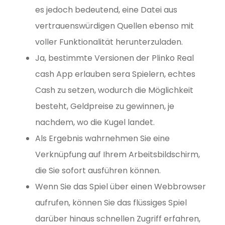
es jedoch bedeutend, eine Datei aus
vertrauenswürdigen Quellen ebenso mit
voller Funktionalität herunterzuladen.
Ja, bestimmte Versionen der Plinko Real
cash App erlauben sera Spielern, echtes
Cash zu setzen, wodurch die Möglichkeit
besteht, Geldpreise zu gewinnen, je
nachdem, wo die Kugel landet.
Als Ergebnis wahrnehmen Sie eine
Verknüpfung auf Ihrem Arbeitsbildschirm,
die Sie sofort ausführen können.
Wenn Sie das Spiel über einen Webbrowser
aufrufen, können Sie das flüssiges Spiel
darüber hinaus schnellen Zugriff erfahren,