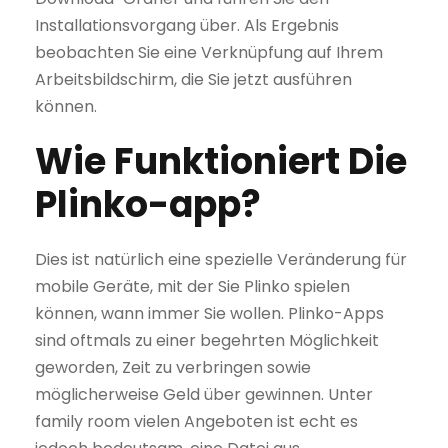
Installationsvorgang über. Als Ergebnis
beobachten Sie eine Verknüpfung auf Ihrem
Arbeitsbildschirm, die Sie jetzt ausführen
können.
Wie Funktioniert Die
Plinko-app?
Dies ist natürlich eine spezielle Veränderung für
mobile Geräte, mit der Sie Plinko spielen
können, wann immer Sie wollen. Plinko-Apps
sind oftmals zu einer begehrten Möglichkeit
geworden, Zeit zu verbringen sowie
möglicherweise Geld über gewinnen. Unter
family room vielen Angeboten ist echt es