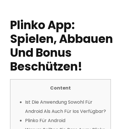
Plinko App:
Spielen, Abbauen
Und Bonus
Beschützen!
Content
Ist Die Anwendung Sowohl Für
Android Als Auch Für Ios Verfügbar?
Plinko Für Android