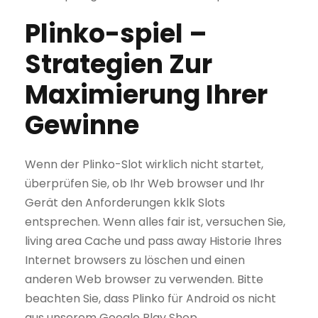
Plinko-spiel –
Strategien Zur
Maximierung Ihrer
Gewinne
Wenn der Plinko-Slot wirklich nicht startet,
überprüfen Sie, ob Ihr Web browser und Ihr
Gerät den Anforderungen kklk Slots
entsprechen. Wenn alles fair ist, versuchen Sie,
living area Cache und pass away Historie Ihres
Internet browsers zu löschen und einen
anderen Web browser zu verwenden. Bitte
beachten Sie, dass Plinko für Android os nicht
aus unserem Google Play Shop