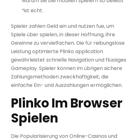
warum sie bei mobilen Spielern so beliebt”
“ist echt.
Spieler zahlen Geld ein und nutzen fue, um
Spiele über spielen, in dieser Hoffnung, ihre
Gewinne zu vervielfachen. Die für reibungslose
Leistung optimierte Plinko application
gewährleistet schnelle Navigation und flüssiges
Gameplay. Spieler können im übrigen sichere
Zahlungsmethoden zweckhaftigkeit, die
einfache Ein- und Auszahlungen ermöglichen.
Plinko Im Browser
Spielen
Die Popularisierung von Online-Casinos und