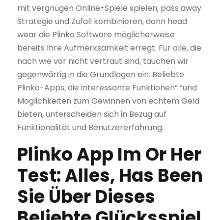
mit vergnügen Online-Spiele spielen, pass away
Strategie und Zufall kombinieren, dann head
wear die Plinko Software möglicherweise
bereits Ihre Aufmerksamkeit erregt. Für alle, die
nach wie vor nicht vertraut sind, tauchen wir
gegenwärtig in die Grundlagen ein. Beliebte
Plinko-Apps, die interessante Funktionen” “und
Möglichkeiten zum Gewinnen von echtem Geld
bieten, unterscheiden sich in Bezug auf
Funktionalität und Benutzererfahrung.
Plinko App Im Or Her
Test: Alles, Has Been
Sie Über Dieses
Beliebte Glücksspiel