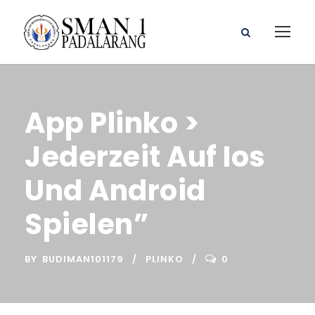
App Plinko >
Jederzeit Auf Ios
Und Android
Spielen”
BY
BUDIMAN101179
PLINKO
0