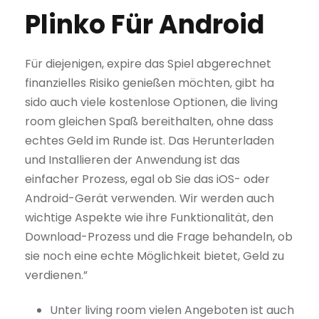
Plinko Für Android
Für diejenigen, expire das Spiel abgerechnet
finanzielles Risiko genießen möchten, gibt ha
sido auch viele kostenlose Optionen, die living
room gleichen Spaß bereithalten, ohne dass
echtes Geld im Runde ist. Das Herunterladen
und Installieren der Anwendung ist das
einfacher Prozess, egal ob Sie das iOS- oder
Android-Gerät verwenden. Wir werden auch
wichtige Aspekte wie ihre Funktionalität, den
Download-Prozess und die Frage behandeln, ob
sie noch eine echte Möglichkeit bietet, Geld zu
verdienen.”
Unter living room vielen Angeboten ist auch