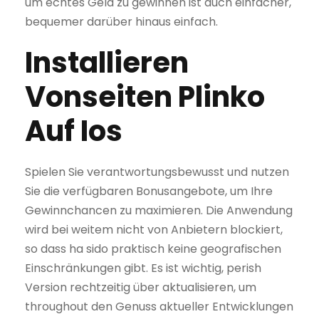
um echtes Geld zu gewinnen ist auch einfacher,
bequemer darüber hinaus einfach.
Installieren
Vonseiten Plinko
Auf Ios
Spielen Sie verantwortungsbewusst und nutzen
Sie die verfügbaren Bonusangebote, um Ihre
Gewinnchancen zu maximieren. Die Anwendung
wird bei weitem nicht von Anbietern blockiert,
so dass ha sido praktisch keine geografischen
Einschränkungen gibt. Es ist wichtig, perish
Version rechtzeitig über aktualisieren, um
throughout den Genuss aktueller Entwicklungen