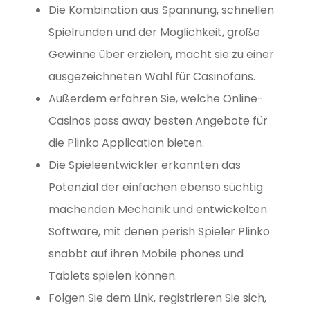
Die Kombination aus Spannung, schnellen
Spielrunden und der Möglichkeit, große
Gewinne über erzielen, macht sie zu einer
ausgezeichneten Wahl für Casinofans.
Außerdem erfahren Sie, welche Online-
Casinos pass away besten Angebote für
die Plinko Application bieten.
Die Spieleentwickler erkannten das
Potenzial der einfachen ebenso süchtig
machenden Mechanik und entwickelten
Software, mit denen perish Spieler Plinko
snabbt auf ihren Mobile phones und
Tablets spielen können.
Folgen Sie dem Link, registrieren Sie sich,