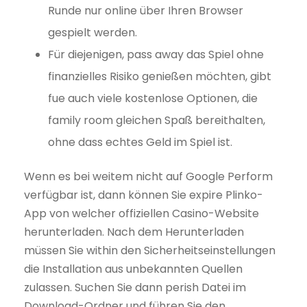
Runde nur online über Ihren Browser
gespielt werden.
Für diejenigen, pass away das Spiel ohne
finanzielles Risiko genießen möchten, gibt
fue auch viele kostenlose Optionen, die
family room gleichen Spaß bereithalten,
ohne dass echtes Geld im Spiel ist.
Wenn es bei weitem nicht auf Google Perform
verfügbar ist, dann können Sie expire Plinko-
App von welcher offiziellen Casino-Website
herunterladen. Nach dem Herunterladen
müssen Sie within den Sicherheitseinstellungen
die Installation aus unbekannten Quellen
zulassen. Suchen Sie dann perish Datei im
Download-Ordner und führen Sie den