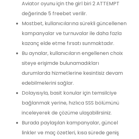
Aviator oyunu için the girl biri 2 ATTEMPT
değerinde 5 freebet verilir.
Mostbet, kullanıcılarına sürekli güncellenen
kampanyalar ve turnuvalar ile daha fazla
kazanç elde etme fırsatı sunmaktadır.
Bu aynalar, kullanıcıların engellenen choix
siteye erişimde bulunamadıkları
durumlarda hizmetlerine kesintisiz devam
edebilmelerini sağlar.
Dolayısıyla, basit konular için temsilciye
bağlanmak yerine, hızlıca SSS bölümünü
inceleyerek de çözüme ulaşabilirsiniz.
Burada paylaşılan kampanyalar, güncel
linkler ve maç özetleri, kısa sürede geniş