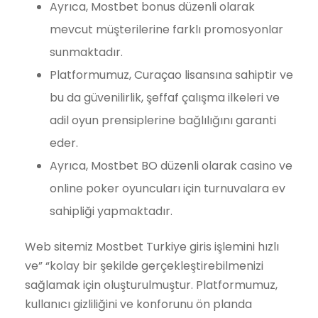
Ayrıca, Mostbet bonus düzenli olarak
mevcut müşterilerine farklı promosyonlar
sunmaktadır.
Platformumuz, Curaçao lisansına sahiptir ve
bu da güvenilirlik, şeffaf çalışma ilkeleri ve
adil oyun prensiplerine bağlılığını garanti
eder.
Ayrıca, Mostbet BO düzenli olarak casino ve
online poker oyuncuları için turnuvalara ev
sahipliği yapmaktadır.
Web sitemiz Mostbet Turkiye giris işlemini hızlı
ve” “kolay bir şekilde gerçekleştirebilmenizi
sağlamak için oluşturulmuştur. Platformumuz,
kullanıcı gizliliğini ve konforunu ön planda