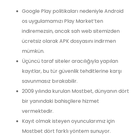
Google Play politikaları nedeniyle Android
os uygulamamızı Play Market’ten
indiremezsin, ancak sah web sitemizden
ücretsiz olarak APK dosyasını indirmen
mümkün.
Üçüncü taraf siteler aracılığıyla yapılan
kayıtlar, bu tür güvenlik tehditlerine karşı
savunmasız bırakabilir.
2009 yılında kurulan Mostbet, dünyanın dört
bir yanındaki bahisçilere hizmet
vermektedir.
Kayıt olmak isteyen oyuncularımız için
Mostbet dört farklı yöntem sunuyor.