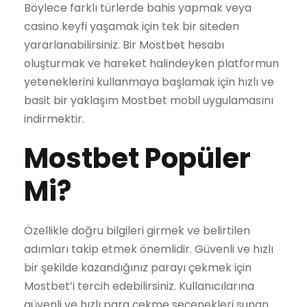
Böylece farklı türlerde bahis yapmak veya
casino keyfi yaşamak için tek bir siteden
yararlanabilirsiniz. Bir Mostbet hesabı
oluşturmak ve hareket halindeyken platformun
yeteneklerini kullanmaya başlamak için hızlı ve
basit bir yaklaşım Mostbet mobil uygulamasını
indirmektir.
Mostbet Popüler
Mi?
Özellikle doğru bilgileri girmek ve belirtilen
adımları takip etmek önemlidir. Güvenli ve hızlı
bir şekilde kazandığınız parayı çekmek için
Mostbet’i tercih edebilirsiniz. Kullanıcılarına
güvenli ve hızlı para çekme seçenekleri sunan