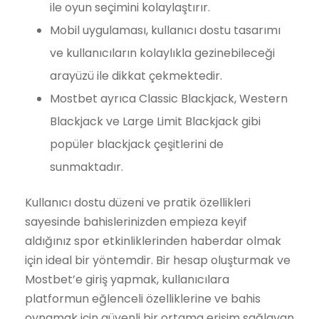
ile oyun seçimini kolaylaştırır.
Mobil uygulaması, kullanıcı dostu tasarımı
ve kullanıcıların kolaylıkla gezinebileceği
arayüzü ile dikkat çekmektedir.
Mostbet ayrıca Classic Blackjack, Western
Blackjack ve Large Limit Blackjack gibi
popüler blackjack çeşitlerini de
sunmaktadır.
Kullanıcı dostu düzeni ve pratik özellikleri
sayesinde bahislerinizden empieza keyif
aldığınız spor etkinliklerinden haberdar olmak
için ideal bir yöntemdir. Bir hesap oluşturmak ve
Mostbet’e giriş yapmak, kullanıcılara
platformun eğlenceli özelliklerine ve bahis
oynamak için güvenli bir ortama erişim sağlayan