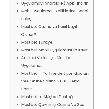
Uygulamayı Android’e ( Apk) Indirin
Mobil Uygulama Özelliklerine Genel
Bakış
Mostbet Casino’ya Nasıl Kayıt
Olunur?
Mostbet Türkiye
Mostbet Mobil Uygulaması Ile Kayıt
Android Ve Ios Için Mostbet
Uygulaması
Mostbet — Türkiye’de Spor Iddiaları
Veə Online Casino 5 600 Genio
Bonus
Mostbet’te Müşteri Desteği
Mostbet Çevrimiçi Casino Ve Spor