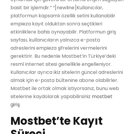
basit bir işlemdir.” “[newline]Kullanıcılar,
platformun kapsamlı özellik setini kullanabilir
empieza kayıt olduktan sonra seçtikleri
etkinliklere bahis oynayabilir. Platformun giriş
sayfası, kullanıcıların yalnızca e-posta
adreslerini empieza şifrelerini vermelerini
gerektirir. Bu nedenle Mostbet’in Türkiye’deki
resmî internet sitesi genellikle engelleniyor.
Kullanıcılar ayrıca ikiz sitelerin güncel adreslerini
almak için e-posta bültenine abone olabilirler.
Mostbet ile ortak olmak istiyorsanız, bunu web
sitelerine kaydolarak yapabilirsiniz
mostbet
giriş
.
Mostbet’te Kayıt
Süreci