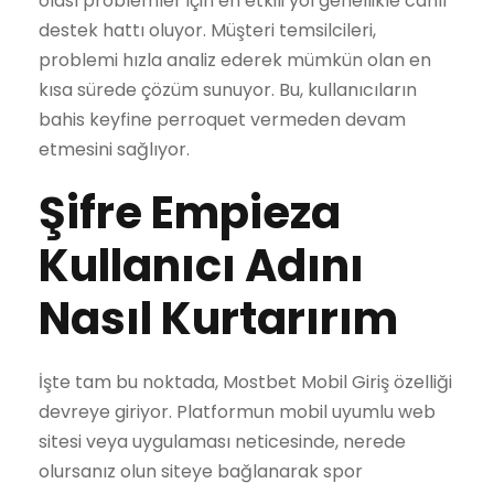
olası problemler için en etkili yol genellikle canlı
destek hattı oluyor. Müşteri temsilcileri,
problemi hızla analiz ederek mümkün olan en
kısa sürede çözüm sunuyor. Bu, kullanıcıların
bahis keyfine perroquet vermeden devam
etmesini sağlıyor.
Şifre Empieza
Kullanıcı Adını
Nasıl Kurtarırım
İşte tam bu noktada, Mostbet Mobil Giriş özelliği
devreye giriyor. Platformun mobil uyumlu web
sitesi veya uygulaması neticesinde, nerede
olursanız olun siteye bağlanarak spor