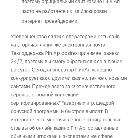
поэтому официальный сайт казино Пин Ап
часто не работаете из-за блокировки
интернет провайдерами.
Усовершенство связи с операторами есть лайв
чат, горячая линия же электронная почта.
Техподдержка Pin Ap casino принимает заявки
24/7, поэтому вы смогу обратиться к со в любое
во суток. Сегодня оператор ПинАп успешно
конкурирует как с другими казино, так же с новыми
сайтами. Прежде всего за счет качественного
сервиса, огромной коллекции
сертифицированных” “азартных игр, щедрой
бонусной программы и быстрое выплат. В
интернете есть многочисленные отрицательные
отзывы об онлайн казино Pin Ap, оставленные
обычными игроками и экспертами же сфере