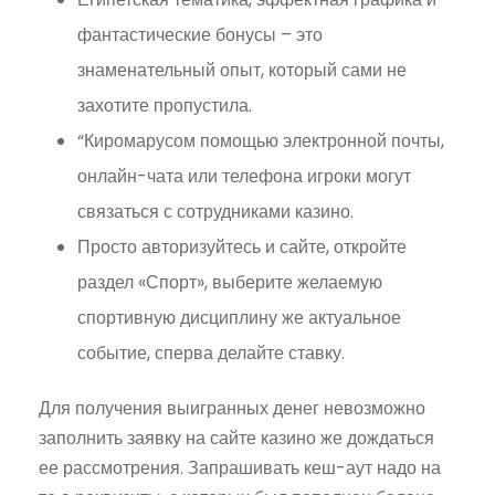
фантастические бонусы – это
знаменательный опыт, который сами не
захотите пропустила.
“Киромарусом помощью электронной почты,
онлайн-чата или телефона игроки могут
связаться с сотрудниками казино.
Просто авторизуйтесь и сайте, откройте
раздел «Спорт», выберите желаемую
спортивную дисциплину же актуальное
событие, сперва делайте ставку.
Для получения выигранных денег невозможно
заполнить заявку на сайте казино же дождаться
ее рассмотрения. Запрашивать кеш-аут надо на