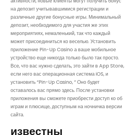
активности, новые клиенты могут получить бонус
на депозит учитывавшимися регистрации и
различные другие бонусные игры. Минимальный
депозит, необходимого для участия же этих
мероприятиях, немаленький, так что каждый
может присоединиться ко веселью. Установить
приложение Pin-Up Casino а ваше мобильное
устройство еще никогда только было так просто.
Все, что вас нужно сделать, это зайти в App Store,
если него вас операционная система iOS, и
установить “Pin-Up Casino, ” Оно будет
оставалось вас прямо здесь. После установки
приложения вы сможете приобрести доступ ко об
играм и плюсище, доступным на ночничка версии
сайта.
известны