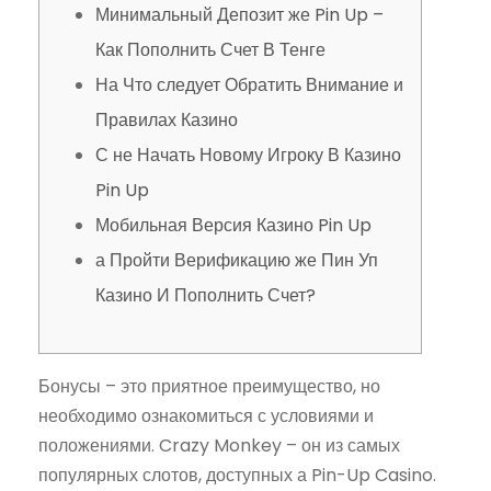
Минимальный Депозит же Pin Up –
Как Пополнить Счет В Тенге
На Что следует Обратить Внимание и
Правилах Казино
С не Начать Новому Игроку В Казино
Pin Up
Мобильная Версия Казино Pin Up
а Пройти Верификацию же Пин Уп
Казино И Пополнить Счет?
Бонусы – это приятное преимущество, но
необходимо ознакомиться с условиями и
положениями. Crazy Monkey – он из самых
популярных слотов, доступных а Pin-Up Casino.