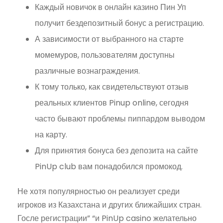
Каждый новичок в онлайн казино Пин Уп
получит бездепозитный бонус а регистрацию.
А зависимости от выбранного на старте
момемуров, пользователям доступны
различные вознаграждения.
К тому только, как свидетельствуют отзыв
реальных клиентов Pinup online, сегодня
часто бывают проблемы пиппардом выводом
на карту.
Для принятия бонуса без депозита на сайте
PinUp club вам понадобился промокод.
Не хотя популярностью он реализует среди
игроков из Казахстана и других ближайших стран.
Госле регистрации” “и PinUp casino желательно