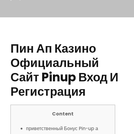
Пин Ап Казино ️
Официальный
Сайт Pinup Вход И
Регистрация
Content
приветственный Бонус Pin-up а