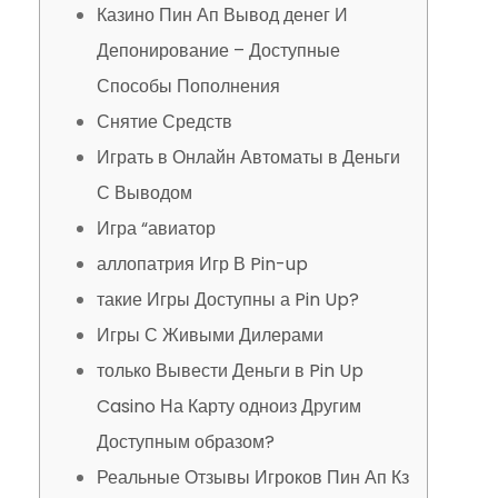
Казино Пин Ап Вывод денег И
Депонирование – Доступные
Способы Пополнения
Снятие Средств
Играть в Онлайн Автоматы в Деньги
С Выводом
Игра “авиатор
аллопатрия Игр В Pin-up
такие Игры Доступны а Pin Up?
Игры С Живыми Дилерами
только Вывести Деньги в Pin Up
Casino На Карту одноиз Другим
Доступным образом?
Реальные Отзывы Игроков Пин Ап Кз