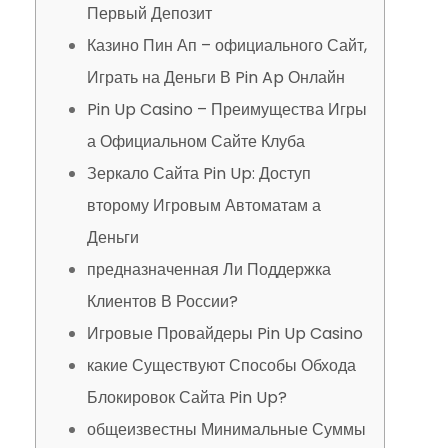
Первый Депозит
Казино Пин Ап – официального Сайт,
Играть на Деньги В Pin Ap Онлайн
Pin Up Casino – Преимущества Игры
а Официальном Сайте Клуба
Зеркало Сайта Pin Up: Доступ
второму Игровым Автоматам а
Деньги
предназначенная Ли Поддержка
Клиентов В России?
Игровые Провайдеры Pin Up Casino
какие Существуют Способы Обхода
Блокировок Сайта Pin Up?
общеизвестны Минимальные Суммы