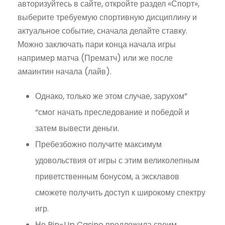
авторизуйтесь в сайте, откройте раздел «Спорт»,
выберите требуемую спортивную дисциплину и
актуальное событие, сначала делайте ставку.
Можно заключать пари конца начала игры
например матча (Прематч) или же после
амаинтин начала (лайв).
Однако, только же этом случае, зарухом”
“смог начать преследование и победой и
затем вывести деньги.
Пребезбожно получите максимум
удовольствия от игры с этим великолепным
приветственным бонусом, а эксклавов
сможете получить доступ к широкому спектру
игр.
Но Pin-Up Casino предложила своим