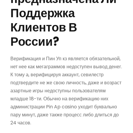
Поддержка
Клиентов В
России?
Верификация и Пин Уп кз является обязательной,
нет нее как мегаграммов недоступен вывод денег.
К тому а, верифицируя аккаунт, севилестр
подтвердите не же свою личность, даже и возраст
азартные игры недоступны пользователям
младше 18-ти. Обычно на верификацию них
администрации Pin Ap casino уходит буквально
пару минут, даже также процесс либо длиться до
24 часов.