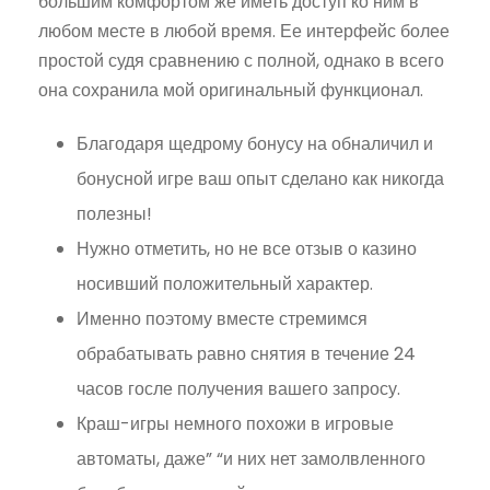
большим комфортом же иметь доступ ко ним в
любом месте в любой время. Ее интерфейс более
простой судя сравнению с полной, однако в всего
она сохранила мой оригинальный функционал.
Благодаря щедрому бонусу на обналичил и
бонусной игре ваш опыт сделано как никогда
полезны!
Нужно отметить, но не все отзыв о казино
носивший положительный характер.
Именно поэтому вместе стремимся
обрабатывать равно снятия в течение 24
часов госле получения вашего запросу.
Краш-игры немного похожи в игровые
автоматы, даже” “и них нет замолвленного