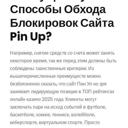
Способы Обхода
Блокировок Сайта
Pin Up?
Например, снятие средств со счета может занять
некоторое время, так же перед этим должны быть
соблюдены таинственные критерии. Из
вышеперечисленные преимуществ можно
безбоязненно сказать, что сайт Пин Уп но зря
занимает лидирующую позиции в ТОП рейтингах
онлайн казино 2025 года. Клиенты могут
заключать пари на исход событий в футболе,
баскетболе, хоккее, теннисе, волейболе,
киберспорте, виртуальном спорте. Просто