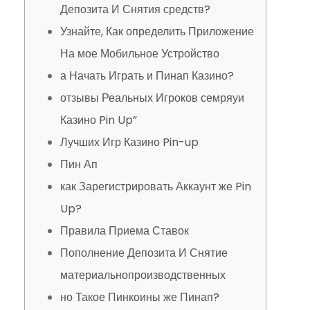
Депозита И Снятия средств?
Узнайте, Как определить Приложение
На мое Мобильное Устройство
а Начать Играть и Пинап Казино?
отзывы Реальных Игроков семряуи
Казино Pin Up”
Лучших Игр Казино Pin-up
Пин Ап
как Зарегистрировать Аккаунт же Pin
Up?
Правила Приема Ставок
Пополнение Депозита И Снятие
материальнопроизводственных
но Такое Пинкоины же Пинап?