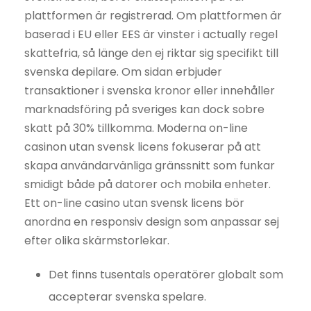
plattformen är registrerad. Om plattformen är
baserad i EU eller EES är vinster i actually regel
skattefria, så länge den ej riktar sig specifikt till
svenska depilare. Om sidan erbjuder
transaktioner i svenska kronor eller innehåller
marknadsföring på sveriges kan dock sobre
skatt på 30% tillkomma. Moderna on-line
casinon utan svensk licens fokuserar på att
skapa användarvänliga gränssnitt som funkar
smidigt både på datorer och mobila enheter.
Ett on-line casino utan svensk licens bör
anordna en responsiv design som anpassar sej
efter olika skärmstorlekar.
Det finns tusentals operatörer globalt som
accepterar svenska spelare.