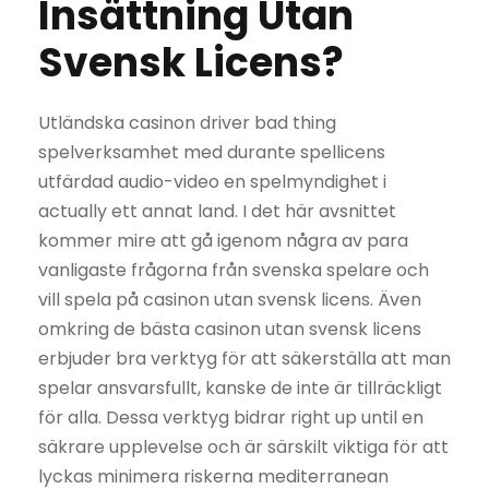
Insättning Utan
Svensk Licens?
Utländska casinon driver bad thing
spelverksamhet med durante spellicens
utfärdad audio-video en spelmyndighet i
actually ett annat land. I det här avsnittet
kommer mire att gå igenom några av para
vanligaste frågorna från svenska spelare och
vill spela på casinon utan svensk licens. Även
omkring de bästa casinon utan svensk licens
erbjuder bra verktyg för att säkerställa att man
spelar ansvarsfullt, kanske de inte är tillräckligt
för alla. Dessa verktyg bidrar right up until en
säkrare upplevelse och är särskilt viktiga för att
lyckas minimera riskerna mediterranean