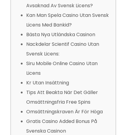
Avsaknad Av Svensk Licens?
Kan Man Spela Casino Utan Svensk
Licens Med Bankid?
Bästa Nya Utländska Casinon
Nackdelar Scientif Casino Utan
Svensk Licens:
Siru Mobile Online Casino Utan
Licens
Kr Utan Insättning
Tips Att Beakta När Det Gäller
Omsättningsfria Free Spins
Omsättningskraven Är För Höga
Gratis Casino Added Bonus På
Svenska Casinon