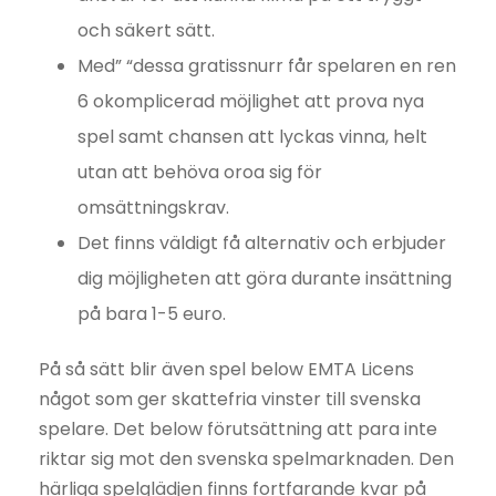
och säkert sätt.
Med” “dessa gratissnurr får spelaren en ren
6 okomplicerad möjlighet att prova nya
spel samt chansen att lyckas vinna, helt
utan att behöva oroa sig för
omsättningskrav.
Det finns väldigt få alternativ och erbjuder
dig möjligheten att göra durante insättning
på bara 1-5 euro.
På så sätt blir även spel below EMTA Licens
något som ger skattefria vinster till svenska
spelare. Det below förutsättning att para inte
riktar sig mot den svenska spelmarknaden. Den
härliga spelglädjen finns fortfarande kvar på