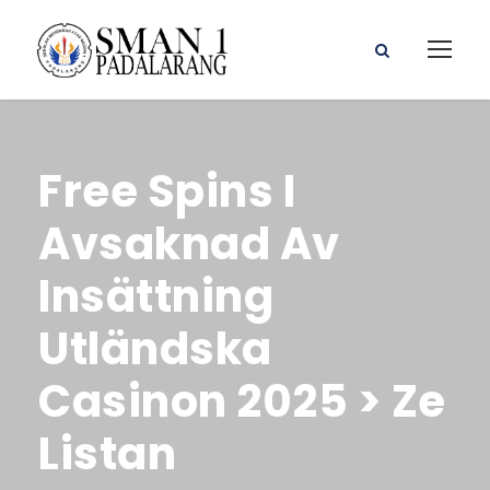
Free Spins I
Avsaknad Av
Insättning
Utländska
Casinon 2025 > Ze
Listan