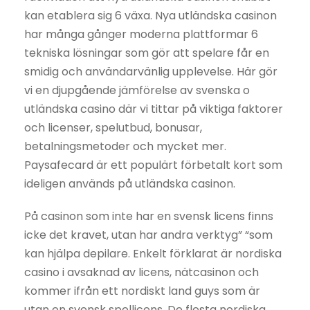
kan etablera sig 6 växa. Nya utländska casinon
har många gånger moderna plattformar 6
tekniska lösningar som gör att spelare får en
smidig och användarvänlig upplevelse. Här gör
vi en djupgående jämförelse av svenska o
utländska casino där vi tittar på viktiga faktorer
och licenser, spelutbud, bonusar,
betalningsmetoder och mycket mer.
Paysafecard är ett populärt förbetalt kort som
ideligen används på utländska casinon.
På casinon som inte har en svensk licens finns
icke det kravet, utan har andra verktyg” “som
kan hjälpa depilare. Enkelt förklarat är nordiska
casino i avsaknad av licens, nätcasinon och
kommer ifrån ett nordiskt land guys som är
utan en svensk spellicens. De flesta nordiska