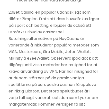
recensioner kan vara fördelaktigt.
20Bet Casino, en populär utländsk sajt som
tillåter Zimpler, Trots att dess huvudfokus ligger
på sport och betting, erbjuder de också ett
utmärkt utbud av casinospel.
Betalningsalternativen på HeyCasino är
varierande å inkluderar populära metoder som
VISA, Mastercard, Siru Mobile, Jeton Wallet,
MiFinity å eZeeWallet. Observera ipod dock att
tillgång until vissa metoder har mulighed for at
kräva användning av VPN. Här har mulighed for
at du som tröttnat på de gamla vanliga
speltitlarna på europeiska casinon få uppleva
en riktig julafton. Det stora spelutbudet är i
varje fall sagt varierat, och den som tycker om
mangatematik kommer verkligen få sitt