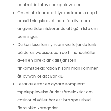
central del utav spelupplevelsen.
Om ni inte klarar att lyckas komma upp till
omsättningskravet inom family room
angivna tiden riskerar du att gå miste om
penningar.
Du kan läsa family room via följande länk
på deras websida, och de tillhandahåller
även en direktlänk till tjänsten
”Inkomstdeklaration 1” som man kommer
åt by way of ditt BankID.
Letar du efter en dyrare komplett”
“spelupplevelse är det fördelaktigt om
casinot ni väljer har ett bra spelutbud i
flera olika kategorier.