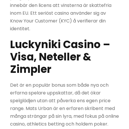
innebär den licens att vinsterna är skattefria
inom EU. Ett seriöst casino använder sig av
Know Your Customer (KYC) å verifierar din
identitet.
Luckyniki Casino –
Visa, Neteller &
Zimpler
Det är en populär bonus som både nya och
erfarna spelare uppskattar, då det ökar
spelglädjen utan att påverka ens egen price
range. Mats Urban är en erfaren skribent med
många strängar på sin lyra, med fokus på online
casino, athletics betting och holdem poker.