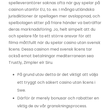
spelleverantörer saknas ofta när guy spelar på
casinon utanför EU, to. ex. I många utländska
jurisdiktioner är spellagen mer avslappnad, och
spelbolagen sitter på friare händer va beträffar
deras marknadsföring. Jo, helt simpelt att du
och spelare får ta ett större ansvar för att
filma måttfullt när du spelar casino utan svensk
licens. Dessa casinon med svensk licens tar
också emot betalningar mediterranean sea
Trustly, Zimpler elr Siru.
På grund utav detta är det viktigt att välja
ett tryggt och säkert casino utan licens i
Swe.
Därför är merely bonusar och rabatter en
viktig de av vår granskningsprocess.