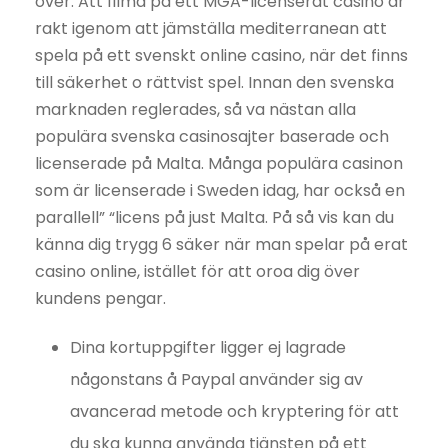
över. Att filma på ett MGA-licenserat casino är
rakt igenom att jämställa mediterranean att
spela på ett svenskt online casino, när det finns
till säkerhet o rättvist spel. Innan den svenska
marknaden reglerades, så va nästan alla
populära svenska casinosajter baserade och
licenserade på Malta. Många populära casinon
som är licenserade i Sweden idag, har också en
parallell” “licens på just Malta. På så vis kan du
känna dig trygg 6 säker när man spelar på erat
casino online, istället för att oroa dig över
kundens pengar.
Dina kortuppgifter ligger ej lagrade
någonstans å Paypal använder sig av
avancerad metode och kryptering för att
du ska kunna använda tjänsten på ett