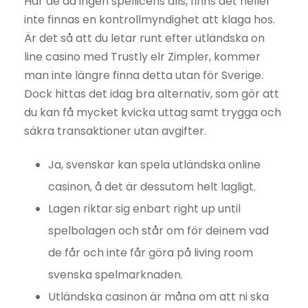
Har de då ingen spellicens alls, finns det heller
inte finnas en kontrollmyndighet att klaga hos.
Är det så att du letar runt efter utländska on
line casino med Trustly elr Zimpler, kommer
man inte längre finna detta utan för Sverige.
Dock hittas det idag bra alternativ, som gör att
du kan få mycket kvicka uttag samt trygga och
säkra transaktioner utan avgifter.
Ja, svenskar kan spela utländska online
casinon, å det är dessutom helt lagligt.
Lagen riktar sig enbart right up until
spelbolagen och står om för deinem vad
de får och inte får göra på living room
svenska spelmarknaden.
Utländska casinon är måna om att ni ska