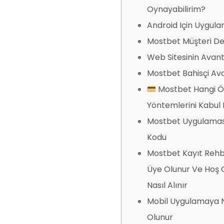
Oynayabilirim?
Android Için Uygulam
Mostbet Müşteri De
Web Sitesinin Avanta
Mostbet Bahisçi Ava
Mostbet Hangi 
Yöntemlerini Kabul 
Mostbet Uygulama
Kodu
Mostbet Kayıt Rehbe
Üye Olunur Ve Hoş 
Nasıl Alınır
Mobil Uygulamaya N
Olunur