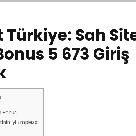
Türkiye: Sah Site
onus 5 673 Giriş
k
t
in Bonus
tinin Iyi Empieza