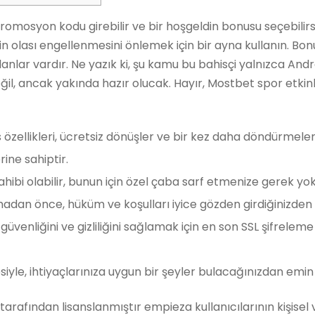
 promosyon kodu girebilir ve bir hoşgeldin bonusu seçebilir
 olası engellenmesini önlemek için bir ayna kullanın. Bon
nlar vardır. Ne yazık ki, şu kamu bu bahisçi yalnızca Android
l, ancak yakında hazır olucak. Hayır, Mostbet spor etkinlik
s özellikleri, ücretsiz dönüşler ve bir kez daha döndürmel
ine sahiptir.
hibi olabilir, bunun için özel çaba sarf etmenize gerek yok
madan önce, hüküm ve koşulları iyice gözden girdiğinizden
üvenliğini ve gizliliğini sağlamak için en son SSL şifreleme
iyle, ihtiyaçlarınıza uygun bir şeyler bulacağınızdan emin ol
fından lisanslanmıştır empieza kullanıcılarının kişisel ve