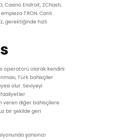
D, Casino Endroit, ZChash,
n empieza TRON. Canlı
, gerektiğinde hızlı
us
his operatörü olarak kendini
sunması, Türk bahisçiler
esi olur. Seviyeyi
faaliyetler
n veren diğer bahisçilere
z bir şekilde geri
ksiyonunda şansınızı