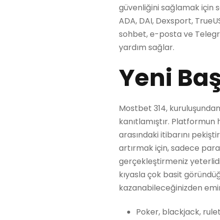
güvenliğini sağlamak için s
ADA, DAI, Dexsport, TrueU
sohbet, e-posta ve Telegra
yardım sağlar.
Yeni Baş
Mostbet 314, kuruluşundan b
kanıtlamıştır. Platformun hi
arasındaki itibarını pekişt
artırmak için, sadece para
gerçekleştirmeniz yeterlid
kıyasla çok basit göründüğü
kazanabileceğinizden emi
Poker, blackjack, rule