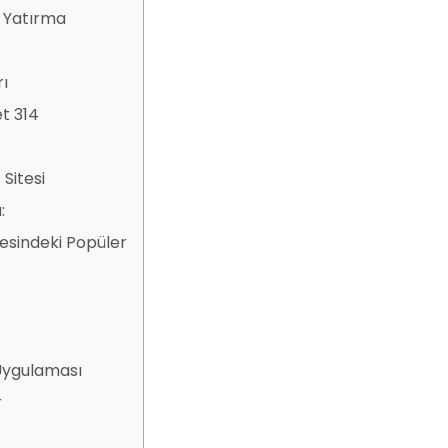
 Yatırma
ı
t 314
Sitesi
:
sindeki Popüler
Uygulaması
r