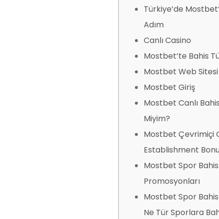
Türkiye’de Mostbet’
Adım
Canlı Casino
Mostbet’te Bahis Tü
Mostbet Web Sitesi B
Mostbet Giriş
Mostbet Canlı Bahis
Miyim?
Mostbet Çevrimiçi
Establishment Bonu
Mostbet Spor Bahisl
Promosyonları
Mostbet Spor Bahisl
Ne Tür Sporlara Bah