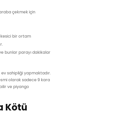
e araba çekmek için
 kesici bir ortam
r.
ve bunlar parayı dakikalar
 ev sahipliği yapmaktadır.
esmi olarak sadece 9 kara
ilir ve piyango
a Kötü