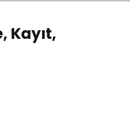
, Kayıt,