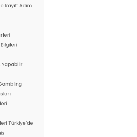
e Kayıt: Adım
rleri
ilgileri
 Yapabilir
 Gambling
sları
eri
eri Türkiye’de
is