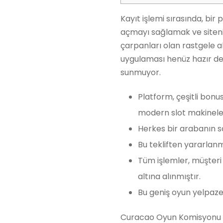
Kayıt işlemi sırasında, bir
açmayı sağlamak ve sitenin
çarpanları olan rastgele ala
uygulaması henüz hazır deği
sunmuyor.
Platform, çeşitli bonu
modern slot makineler
Herkes bir arabanın sa
Bu tekliften yararlan
Tüm işlemler, müşteri g
altına alınmıştır.
Bu geniş oyun yelpazes
Curacao Oyun Komisyonu tara