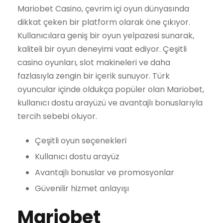
Mariobet Casino, çevrim içi oyun dünyasında
dikkat çeken bir platform olarak öne çıkıyor.
Kullanıcılara geniş bir oyun yelpazesi sunarak,
kaliteli bir oyun deneyimi vaat ediyor. Çeşitli
casino oyunları, slot makineleri ve daha
fazlasıyla zengin bir içerik sunuyor. Türk
oyuncular içinde oldukça popüler olan Mariobet,
kullanıcı dostu arayüzü ve avantajlı bonuslarıyla
tercih sebebi oluyor.
Çeşitli oyun seçenekleri
Kullanıcı dostu arayüz
Avantajlı bonuslar ve promosyonlar
Güvenilir hizmet anlayışı
Mariobet