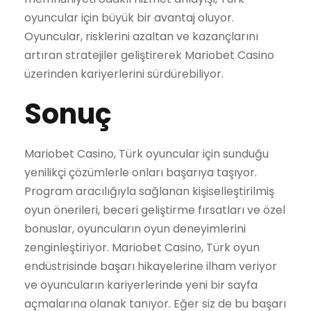
oyuncular için büyük bir avantaj oluyor.
Oyuncular, risklerini azaltan ve kazançlarını
artıran stratejiler geliştirerek Mariobet Casino
üzerinden kariyerlerini sürdürebiliyor.
Sonuç
Mariobet Casino, Türk oyuncular için sunduğu
yenilikçi çözümlerle onları başarıya taşıyor.
Program aracılığıyla sağlanan kişiselleştirilmiş
oyun önerileri, beceri geliştirme fırsatları ve özel
bonuslar, oyuncuların oyun deneyimlerini
zenginleştiriyor. Mariobet Casino, Türk oyun
endüstrisinde başarı hikayelerine ilham veriyor
ve oyuncuların kariyerlerinde yeni bir sayfa
açmalarına olanak tanıyor. Eğer siz de bu başarı