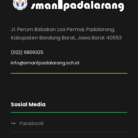
Jl. Perum Babakan Loa Permai, Padalarang,
Kabupaten Bandung Barat, Jawa Barat 40553
(022) 6809325
info@sman1padalarang.sch.id
Sosial Media
Facebook