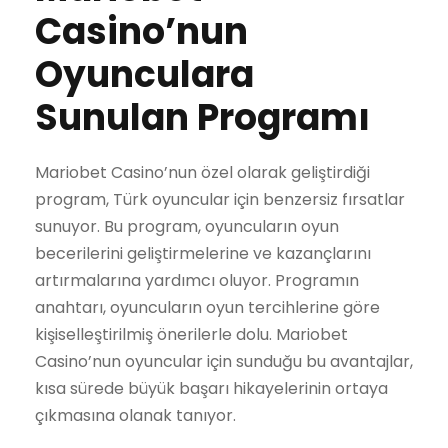
Casino’nun
Oyunculara
Sunulan Programı
Mariobet Casino’nun özel olarak geliştirdiği
program, Türk oyuncular için benzersiz fırsatlar
sunuyor. Bu program, oyuncuların oyun
becerilerini geliştirmelerine ve kazançlarını
artırmalarına yardımcı oluyor. Programın
anahtarı, oyuncuların oyun tercihlerine göre
kişiselleştirilmiş önerilerle dolu. Mariobet
Casino’nun oyuncular için sunduğu bu avantajlar,
kısa sürede büyük başarı hikayelerinin ortaya
çıkmasına olanak tanıyor.