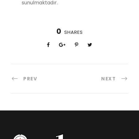
sunulmaktadır.
0
SHARES
PREV
NEXT