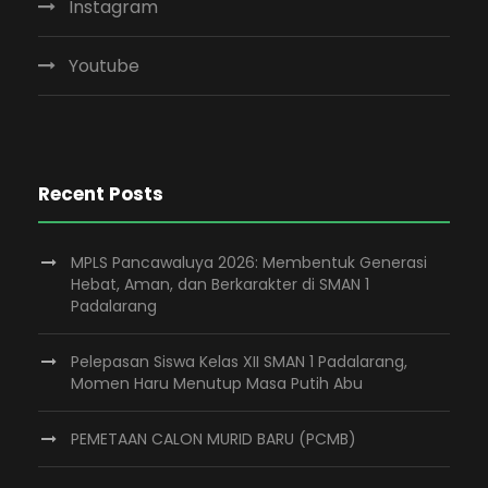
Instagram
Youtube
Recent Posts
MPLS Pancawaluya 2026: Membentuk Generasi
Hebat, Aman, dan Berkarakter di SMAN 1
Padalarang
Pelepasan Siswa Kelas XII SMAN 1 Padalarang,
Momen Haru Menutup Masa Putih Abu
PEMETAAN CALON MURID BARU (PCMB)