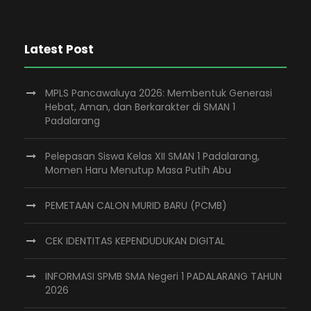
Latest Post
MPLS Pancawaluya 2026: Membentuk Generasi
Hebat, Aman, dan Berkarakter di SMAN 1
Padalarang
Pelepasan Siswa Kelas XII SMAN 1 Padalarang,
Momen Haru Menutup Masa Putih Abu
PEMETAAN CALON MURID BARU (PCMB)
CEK IDENTITAS KEPENDUDUKAN DIGITAL
INFORMASI SPMB SMA Negeri 1 PADALARANG TAHUN
2026