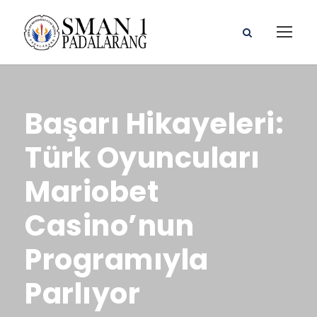
Başarı Hikayeleri:
Türk Oyuncuları
Mariobet
Casino’nun
Programıyla
Parlıyor