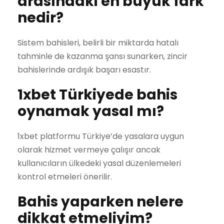
arasındaki en büyük fark
nedir?
Sistem bahisleri, belirli bir miktarda hatalı
tahminle de kazanma şansı sunarken, zincir
bahislerinde ardışık başarı esastır.
1xbet Türkiyede bahis
oynamak yasal mı?
1xbet platformu Türkiye’de yasalara uygun
olarak hizmet vermeye çalışır ancak
kullanıcıların ülkedeki yasal düzenlemeleri
kontrol etmeleri önerilir.
Bahis yaparken nelere
dikkat etmeliyim?