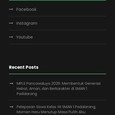
Facebook
Instagram
Youtube
Recent Posts
MPLS Pancawaluya 2026: Membentuk Generasi
Hebat, Aman, dan Berkarakter di SMAN 1
Padalarang
Pelepasan Siswa Kelas XII SMAN 1 Padalarang,
Momen Haru Menutup Masa Putih Abu