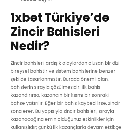
1xbet Türkiye’de
Zincir Bahisleri
Nedir?
Zincir bahisleri, ardışık olaylardan oluşan bir dizi
bireysel bahistir ve sistem bahislerine benzer
şekilde tasarlanmıştır. Burada önemli olan,
bahislerin sırayla çözülmesidir. İlk bahis
kazandırırsa, kazancın bir kısmı bir sonraki
bahse yatırılır. Eğer bir bahis kaybedilirse, zincir
sona erer. Bu yapısıyla zincir bahisleri, sırayla
kazanacağına emin olduğunuz etkinlikler için
kullanışlıdır; çünkü ilk kazançlarla devam ettikçe