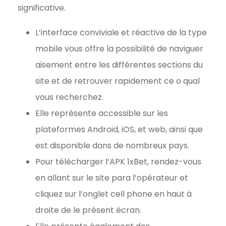
significative.
L’interface conviviale et réactive de la type
mobile vous offre la possibilité de naviguer
aisement entre les différentes sections du
site et de retrouver rapidement ce o qual
vous recherchez.
Elle représente accessible sur les
plateformes Android, iOS, et web, ainsi que
est disponible dans de nombreux pays.
Pour télécharger l’APK 1xBet, rendez-vous
en allant sur le site para l’opérateur et
cliquez sur l’onglet cell phone en haut à
droite de le présent écran.