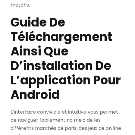
matchs.
Guide De
Téléchargement
Ainsi Que
D’installation De
L’application Pour
Android
L’interface conviviale et intuitive vous permet
de naviguer facilement no meio de les
différents marchés de paris, des jeux de on line