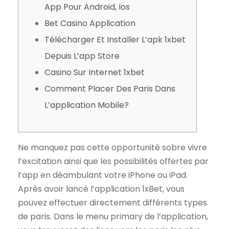
App Pour Android, Ios
Bet Casino Application
Télécharger Et Installer L’apk 1xbet
Depuis L’app Store
Casino Sur Internet 1xbet
Comment Placer Des Paris Dans
L’application Mobile?
Ne manquez pas cette opportunité sobre vivre
l’excitation ainsi que les possibilités offertes par
l’app en déambulant votre iPhone ou iPad.
Après avoir lancé l’application 1xBet, vous
pouvez effectuer directement différents types
de paris. Dans le menu primary de l’application,