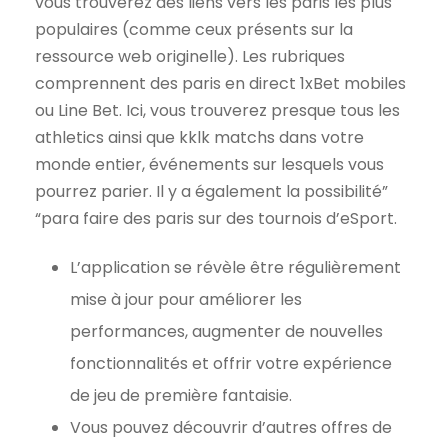
vous trouverez des liens vers les paris les plus
populaires (comme ceux présents sur la
ressource web originelle). Les rubriques
comprennent des paris en direct 1xBet mobiles
ou Line Bet. Ici, vous trouverez presque tous les
athletics ainsi que kklk matchs dans votre
monde entier, événements sur lesquels vous
pourrez parier. Il y a également la possibilité”
“para faire des paris sur des tournois d’eSport.
L’application se révèle être régulièrement
mise à jour pour améliorer les
performances, augmenter de nouvelles
fonctionnalités et offrir votre expérience
de jeu de première fantaisie.
Vous pouvez découvrir d’autres offres de