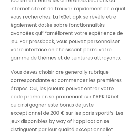
facilement entre les différentes sections du
internet site et de trouver rapidement ce o qual
vous recherchez. La 1xBet apk se révèle être
également dotée sobre fonctionnalités
avancées qui” “améliorent votre expérience de
jeu. Par pressbook, vous pouvez personnaliser
votre interface en choisissant parmi votre
gamme de thèmes et de teintures attrayants.
Vous devez choisir are generally rubrique
correspondante et commencer les premières
étapes. Oui, les joueurs pouvez entrer votre
code promo en se promenant sur l’APK 1Xbet
ou ainsi gagner este bonus de juste
exceptionnel de 200 € sur les paris sportifs. Les
jeux disponibles by way of l’application se
distinguent par leur qualité exceptionnelle”