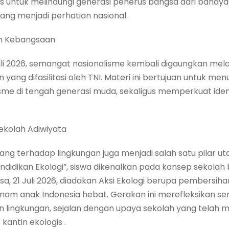
gis untuk melindungi generasi penerus bangsa dari bahay
yang menjadi perhatian nasional.
n Kebangsaan
uli 2026, semangat nasionalisme kembali digaungkan mela
ng difasilitasi oleh TNI. Materi ini bertujuan untuk me
tisme di tengah generasi muda, sekaligus memperkuat ide
ekolah Adiwiyata
ng terhadap lingkungan juga menjadi salah satu pilar u
ndidikan Ekologi”, siswa dikenalkan pada konsep sekola
sa, 21 Juli 2026, diadakan Aksi Ekologi berupa pembersiha
senam anak Indonesia hebat. Gerakan ini merefleksikan 
n lingkungan, sejalan dengan upaya sekolah yang telah 
kantin ekologis .