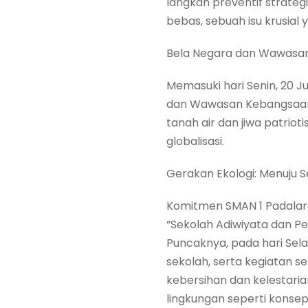
langkah preventif strate
bebas, sebuah isu krusial 
Bela Negara dan Wawasa
Memasuki hari Senin, 20 J
dan Wawasan Kebangsaan ya
tanah air dan jiwa patrio
globalisasi.
Gerakan Ekologi: Menuju S
Komitmen SMAN 1 Padalara
“Sekolah Adiwiyata dan Pe
Puncaknya, pada hari Sela
sekolah, serta kegiatan 
kebersihan dan kelestaria
lingkungan seperti konsep 