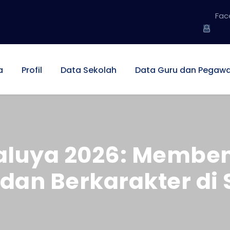
Fac
a
Profil
Data Sekolah
Data Guru dan Pegawa
luya 2026: Memben
dan Berkarakter di