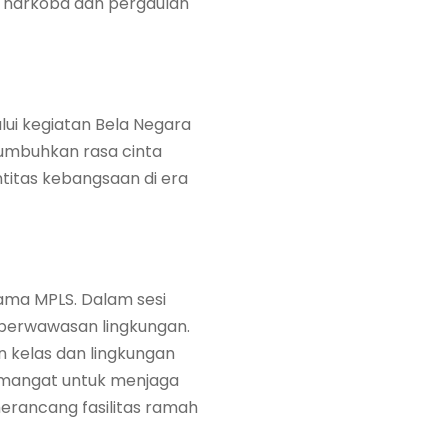
a narkoba dan pergaulan
lui kegiatan Bela Negara
numbuhkan rasa cinta
ntitas kebangsaan di era
tama MPLS. Dalam sesi
h berwawasan lingkungan.
n kelas dan lingkungan
semangat untuk menjaga
merancang fasilitas ramah