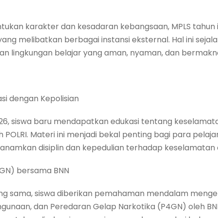
kan karakter dan kesadaran kebangsaan, MPLS tahun 
 yang melibatkan berbagai instansi eksternal. Hal ini sej
n lingkungan belajar yang aman, nyaman, dan bermakna 
rasi dengan Kepolisian
2026, siswa baru mendapatkan edukasi tentang keselamata
POLRI. Materi ini menjadi bekal penting bagi para pelaja
anamkan disiplin dan kepedulian terhadap keselamatan di 
4GN) bersama BNN
ang sama, siswa diberikan pemahaman mendalam menge
unaan, dan Peredaran Gelap Narkotika (P4GN) oleh BNN.