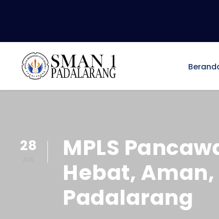
Berand
MPLS Pancawa
28
JUL
Hebat, Aman, 
Padalarang