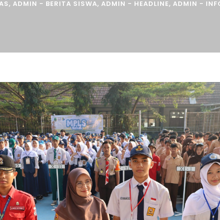
BAS
,
ADMIN - BERITA SISWA
,
ADMIN - HEADLINE
,
ADMIN - IN