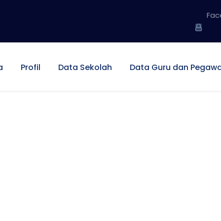
Fac
a
Profil
Data Sekolah
Data Guru dan Pegawa
ity