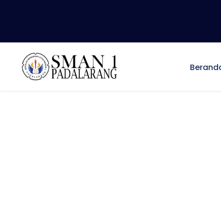
Berand
Our New Univers