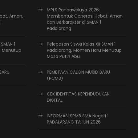
MPLS Pancawaluya 2026:
bat, Aman,
Membentuk Generasi Hebat, Aman,
1
dan Berkarakter di SMAN 1
Padalarang
I SMAN 1
Pelepasan Siswa Kelas XII SMAN 1
u Menutup
Padalarang, Momen Haru Menutup
Masa Putih Abu
BARU
PEMETAAN CALON MURID BARU
(PCMB)
CEK IDENTITAS KEPENDUDUKAN
DIGITAL
INFORMASI SPMB SMA Negeri 1
PADALARANG TAHUN 2026