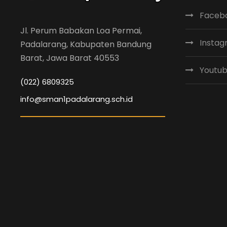
Faceb
Jl. Perum Babakan Loa Permai,
Insta
Padalarang, Kabupaten Bandung
Barat, Jawa Barat 40553
Youtu
(022) 6809325
info@sman1padalarang.sch.id