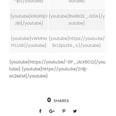
-ljo{/youtube}
outube}
{youtube}KRalh1jO
{youtube}8w9b2E_JE0A{/y
JBI{/youtube}
outube}
{youtube}vWMHa
{youtube}https://youtu.be/
YfLLA8{/youtube}
8rL3pLstb_c{/youtube}
{youtube}https://youtu.be/-0P_JlcX5CQ{/you
tube} {youtube}https://youtu.be/ZrBj-
wL2eEM{/youtube}
0
SHARES