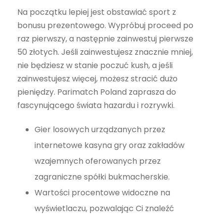
Na początku lepiej jest obstawiać sport z
bonusu prezentowego. Wypróbuj proceed po
raz pierwszy, a następnie zainwestuj pierwsze
50 złotych. Jeśli zainwestujesz znacznie mniej,
nie będziesz w stanie poczuć kush, a jeśli
zainwestujesz więcej, możesz stracić dużo
pieniędzy. Parimatch Poland zaprasza do
fascynującego świata hazardu i rozrywki.
Gier losowych urządzanych przez
internetowe kasyna gry oraz zakładów
wzajemnych oferowanych przez
zagraniczne spółki bukmacherskie.
Wartości procentowe widoczne na
wyświetlaczu, pozwalając Ci znaleźć