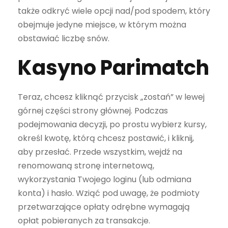
także odkryć wiele opcji nad/pod spodem, który
obejmuje jedyne miejsce, w którym można
obstawiać liczbę snów.
Kasyno Parimatch
Teraz, chcesz kliknąć przycisk „zostań” w lewej
górnej części strony głównej. Podczas
podejmowania decyzji, po prostu wybierz kursy,
określ kwotę, którą chcesz postawić, i kliknij,
aby przesłać. Przede wszystkim, wejdź na
renomowaną stronę internetową,
wykorzystania Twojego loginu (lub odmiana
konta) i hasło. Wziąć pod uwagę, że podmioty
przetwarzające opłaty odrębne wymagają
opłat pobieranych za transakcje.