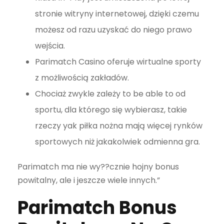
stronie witryny internetowej, dzięki czemu
możesz od razu uzyskać do niego prawo
wejścia.
Parimatch Casino oferuje wirtualne sporty
z możliwością zakładów.
Chociaż zwykle zależy to be able to od
sportu, dla którego się wybierasz, takie
rzeczy yak piłka nożna mają więcej rynków
sportowych niż jakakolwiek odmienna gra.
Parimatch ma nie wy??cznie hojny bonus
powitalny, ale i jeszcze wiele innych.”
Parimatch Bonus