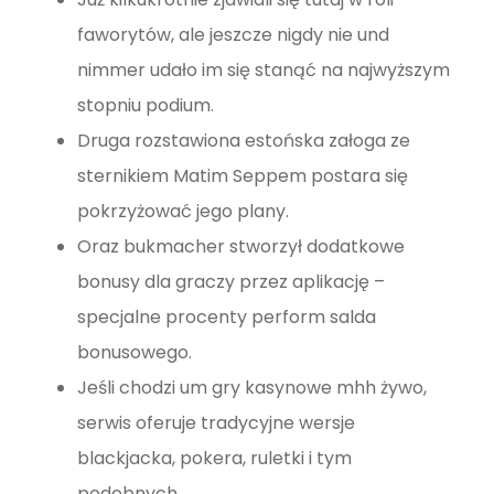
faworytów, ale jeszcze nigdy nie und
nimmer udało im się stanąć na najwyższym
stopniu podium.
Druga rozstawiona estońska załoga ze
sternikiem Matim Seppem postara się
pokrzyżować jego plany.
Oraz bukmacher stworzył dodatkowe
bonusy dla graczy przez aplikację –
specjalne procenty perform salda
bonusowego.
Jeśli chodzi um gry kasynowe mhh żywo,
serwis oferuje tradycyjne wersje
blackjacka, pokera, ruletki i tym
podobnych.