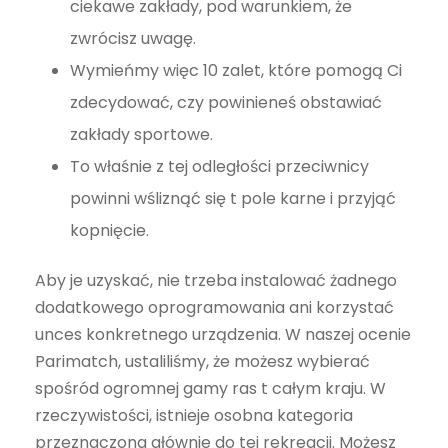
ciekawe zakłady, pod warunkiem, że
zwrócisz uwagę.
Wymieńmy więc 10 zalet, które pomogą Ci
zdecydować, czy powinieneś obstawiać
zakłady sportowe.
To właśnie z tej odległości przeciwnicy
powinni wśliznąć się t pole karne i przyjąć
kopnięcie.
Aby je uzyskać, nie trzeba instalować żadnego
dodatkowego oprogramowania ani korzystać
unces konkretnego urządzenia. W naszej ocenie
Parimatch, ustaliliśmy, że możesz wybierać
spośród ogromnej gamy ras t całym kraju. W
rzeczywistości, istnieje osobna kategoria
przeznaczona głównie do tej rekreacji. Możesz