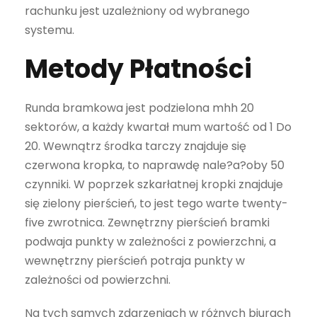
rachunku jest uzależniony od wybranego
systemu.
Metody Płatności
Runda bramkowa jest podzielona mhh 20
sektorów, a każdy kwartał mum wartość od 1 Do
20. Wewnątrz środka tarczy znajduje się
czerwona kropka, to naprawdę nale?a?oby 50
czynniki. W poprzek szkarłatnej kropki znajduje
się zielony pierścień, to jest tego warte twenty-
five zwrotnica. Zewnętrzny pierścień bramki
podwaja punkty w zależności z powierzchni, a
wewnętrzny pierścień potraja punkty w
zależności od powierzchni.
Na tych samych zdarzeniach w różnych biurach