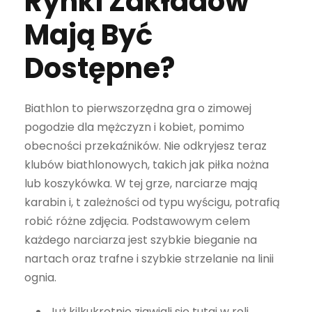
Rynki Zakładów
Mają Być
Dostępne?
Biathlon to pierwszorzędna gra o zimowej
pogodzie dla mężczyzn i kobiet, pomimo
obecności przekaźników. Nie odkryjesz teraz
klubów biathlonowych, takich jak piłka nożna
lub koszykówka. W tej grze, narciarze mają
karabin i, t zależności od typu wyścigu, potrafią
robić różne zdjęcia. Podstawowym celem
każdego narciarza jest szybkie bieganie na
nartach oraz trafne i szybkie strzelanie na linii
ognia.
Już kilkukrotnie zjawiali się tutaj w roli