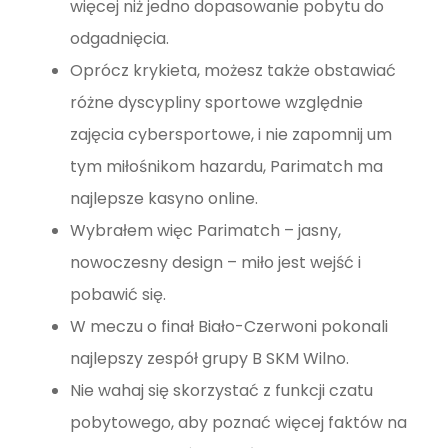
więcej niż jedno dopasowanie pobytu do
odgadnięcia.
Oprócz krykieta, możesz także obstawiać
różne dyscypliny sportowe względnie
zajęcia cybersportowe, i nie zapomnij um
tym miłośnikom hazardu, Parimatch ma
najlepsze kasyno online.
Wybrałem więc Parimatch – jasny,
nowoczesny design – miło jest wejść i
pobawić się.
W meczu o finał Biało-Czerwoni pokonali
najlepszy zespół grupy B SKM Wilno.
Nie wahaj się skorzystać z funkcji czatu
pobytowego, aby poznać więcej faktów na